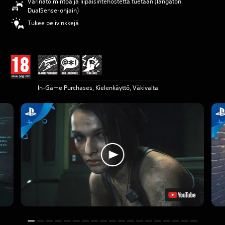
Värinätoimintoa ja liipaisintehostetta tuetaan (langaton
DualSense-ohjain)
Tukee pelivinkkejä
In-Game Purchases, Kielenkäyttö, Väkivalta