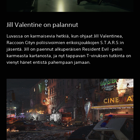
Jill Valentine on palannut
Luvassa on karmaisevia hetkiä, kun ohjaat Jill Valentinea,
Raccoon Cityn poliisivoimien erikoisjoukkojen S.T.A.R.S:in
jäsentä. Jill on paennut alkuperäisen Resident Evil -pelin
karmeasta kartanosta, ja nyt tappavan T-viruksen tutkinta on
vienyt hänet entistä pahempaan jamaan.