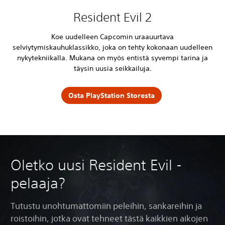
Resident Evil 2
Koe uudelleen Capcomin uraauurtava
selviytymiskauhuklassikko, joka on tehty kokonaan uudelleen
nykytekniikalla. Mukana on myös entistä syvempi tarina ja
täysin uusia seikkailuja.
Osta PlayStation Storesta
Oletko uusi Resident Evil -
pelaaja?
Tutustu unohtumattomiin peleihin, sankareihin ja
roistoihin, jotka ovat tehneet tästä kaikkien aikojen