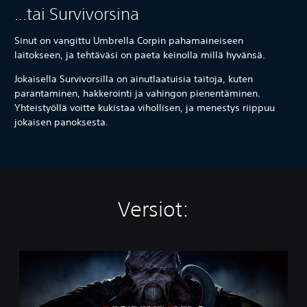
...tai Survivorsina
Sinut on vangittu Umbrella Corpin pahamaineiseen
laitokseen, ja tehtäväsi on paeta keinolla millä hyvänsä.
Jokaisella Survivorsilla on ainutlaatuisia taitoja, kuten
parantaminen, hakkerointi ja vahingon pienentäminen.
Yhteistyöllä voitte kukistaa vihollisen, ja menestys riippuu
jokaisen panoksesta.
Versiot:
【
F
o
r