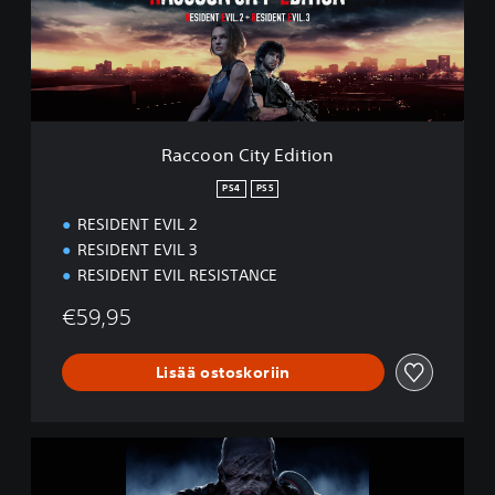
n
C
i
t
y
E
d
Raccoon City Edition
i
t
PS4
PS5
i
RESIDENT EVIL 2
o
n
RESIDENT EVIL 3
RESIDENT EVIL RESISTANCE
€59,95
Lisää ostoskoriin
R
e
s