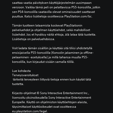
saattaa vaatia päivityksen käyttöjärjestelmän uusimpaan 
versioon. Vaikka tämä peli on pelattavissa PS5-konsolilla, jotkin 
sen PS4-konsolilla saatavilla olevat ominaisuudet saattavat 
puuttua. Katso lisätietoja osoitteessa PlayStation.com/bc.
Tämän tuotteen lataamista koskevat PlayStationin 
palveluehdot ja ohjelman käyttöehdot, sekä mahdolliset 
lisäehdot. Jos et hyväksy näitä ehtoja, älä lataa tätä tuotetta. 
Lisätietoja on palveluehdoissa.
Voit ladata tämän sisällön ja käyttää sitä tiliisi yhdistetyllä 
ensisijaisella PS5-konsolilla (Konsolin jakaminen ja offline-
pelaaminen -asetuksella) ja millä tahansa muulla PS5-
konsolilla, kun kirjaudut sisään samalla tilillä.
Lue kohdasta 
Terveysvaroitukset
 tärkeitä terveyteen liittyviä tietoja ennen kuin käytät tätä 
tuotetta.
Kirjasto-ohjelmat © Sony Interactive Entertainment Inc., 
lisensoitu yksinoikeudella Sony Interactive Entertainment 
Europelle. Käyttö on ohjelmiston käyttöehtojen alaista, 
täysimittaiset käyttöoikeudet ovat osoitteessa 
eu.playstation.com/legal.