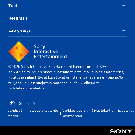
Tuki
Resurssit
Luo yhteys
© 2026 Sony Interactive Entertainment Europe Limited (SIEE)
Kaikki sisältö, pelien nimet, tuotenimet ja/tai mallisuojat, tuotemerkit,
kuvitus ja niihin liittyvät kuvat ovat omistajiensa tavaramerkkejä ja/tai
tekijänoikeuksin suojattua materiaalia. Kaikki oikeudet
pidätetään.
Lisätietoa
Suomi
Juridiset
Tietosuojakäytäntö
Verkkosivuston
Sivustokartta
Evästekäy
tiedot
käyttöehdot