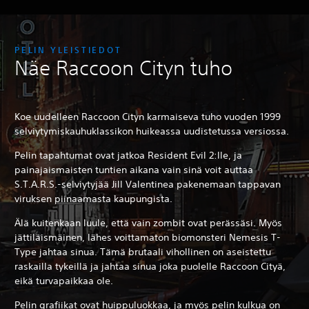
PELIN YLEISTIEDOT
Näe Raccoon Cityn tuho
Koe uudelleen Raccoon Cityn karmaiseva tuho vuoden 1999
selviytymiskauhuklassikon huikeassa uudistetussa versiossa.
Pelin tapahtumat ovat jatkoa Resident Evil 2:lle, ja
painajaismaisten tuntien aikana vain sinä voit auttaa
S.T.A.R.S.-selviytyjää Jill Valentinea pakenemaan tappavan
viruksen piinaamasta kaupungista.
Älä kuitenkaan luule, että vain zombit ovat perässäsi. Myös
jättiläismäinen, lähes voittamaton biomonsteri Nemesis T-
Type jahtaa sinua. Tämä brutaali vihollinen on aseistettu
raskailla tykeillä ja jahtaa sinua joka puolelle Raccoon Cityä,
eikä turvapaikkaa ole.
Pelin grafiikat ovat huippuluokkaa, ja myös pelin kulkua on