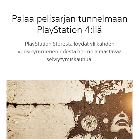
d
e
m
Palaa pelisarjan tunnelmaan
o
PlayStation 4:llä
PlayStation Storesta löydät yli kahden
vuosikymmenen edestä hermoja raastavaa
selviytymiskauhua.