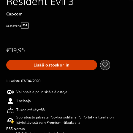
Resident Evil 3
Capcom
Saatavana
PS4
€39,95
Lisää ostoskoriin
Julkaistu 03/04/2020
Valinnaisia pelin sisäisiä ostoja
1 pelaaja
Tukee etäkäyttöä
Suoratoisto pilvestä PS5-konsolilla ja PS Portal ‑laitteella on
käytettävissä vain Premium ‑tilauksella
PS5-versio