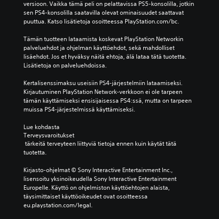
versioon. Vaikka tämä peli on pelattavissa PS5-konsolilla, jotkin 
sen PS4-konsolilla saatavilla olevat ominaisuudet saattavat 
puuttua. Katso lisätietoja osoitteessa PlayStation.com/bc.
Tämän tuotteen lataamista koskevat PlayStation Networkin 
palveluehdot ja ohjelman käyttöehdot, sekä mahdolliset 
lisäehdot. Jos et hyväksy näitä ehtoja, älä lataa tätä tuotetta. 
Lisätietoja on palveluehdoissa.
Kertalisenssimaksu useisiin PS4-järjestelmiin lataamiseksi. 
Kirjautuminen PlayStation Network-verkkoon ei ole tarpeen 
tämän käyttämiseksi ensisijaisessa PS4:ssä, mutta on tarpeen 
muissa PS4-järjestelmissä käyttämiseksi.
Lue kohdasta 
Terveysvaroitukset
 tärkeitä terveyteen liittyviä tietoja ennen kuin käytät tätä 
tuotetta.
Kirjasto-ohjelmat © Sony Interactive Entertainment Inc., 
lisensoitu yksinoikeudella Sony Interactive Entertainment 
Europelle. Käyttö on ohjelmiston käyttöehtojen alaista, 
täysimittaiset käyttöoikeudet ovat osoitteessa 
eu.playstation.com/legal.