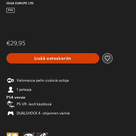
SEGA EUROPE LTD
PS4
€29,95
Lisää ostoskoriin
Valinnaisia pelin sisäisiä ostoja
1 pelaaja
PS4-versio
PS VR -lasit käytössä
DUALSHOCK 4 -ohjaimen värinä