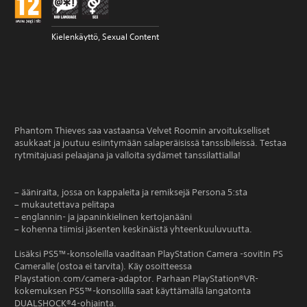
Kielenkäyttö, Sexual Content
Phantom Thieves saa vastaansa Velvet Roomin arvoitukselliset
asukkaat ja joutuu esiintymään salaperäisissä tanssibileissä. Testaa
rytmitajuasi pelaajana ja valloita sydämet tanssilattialla!
– ääniraita, jossa on kappaleita ja remiksejä Persona 5:sta
– mukautettava pelitapa
– englannin- ja japaninkielinen kertojanääni
– kohenna tiimisi jäsenten keskinäistä yhteenkuuluvuutta.
Lisäksi PS5™-konsoleilla vaaditaan PlayStation Camera -sovitin PS
Cameralle (ostoa ei tarvita). Käy osoitteessa
Playstation.com/camera-adaptor. Parhaan PlayStation®VR-
kokemuksen PS5™-konsolilla saat käyttämällä langatonta
DUALSHOCK®4-ohjainta.