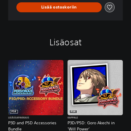
n
Lisää ostoskoriin
S
t
a
r
l
i
Lisäosat
g
h
t
PS4
PS4
LISÄOSAPAKKAUS
KAPPALE
P3D and P5D Accessories
P3D/P5D: Goro Akechi in
Bundle
'Will Power'