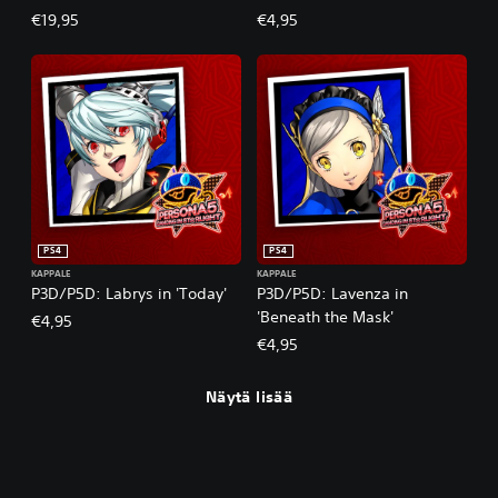
€19,95
€4,95
PS4
PS4
KAPPALE
KAPPALE
P3D/P5D: Labrys in 'Today'
P3D/P5D: Lavenza in
'Beneath the Mask'
€4,95
€4,95
Näytä lisää