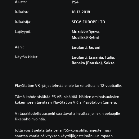
Alusta:
PS4
Julkaisu:
18.12.2018
Julkaisija:
SEGA EUROPE LTD
Lajityypit:
Musiikki/rytmi,
Musiikki/rytmi
Ääni:
Englanti, Japani
Näytön kielet:
Englanti, Espanja, Italia,
Ranska (Ranska), Saksa
PlayStation VR -järjestelmää ei ole tarkoitettu alle 12-vuotiaille.
Tämä kohde sisältää PS VR ‑sisältöä. Näiden ominaisuuksien 
kokemiseen tarvitaan PlayStation VR ja PlayStation Camera.
Virtuaalitodellisuuspelit saattavat aiheuttaa joillekin pelaajille 
liikepahoinvointia.
Jotta voisit pelata tätä peliä PS5-konsolilla, järjestelmäsi 
saattaa vaatia päivityksen käyttöjärjestelmän uusimpaan 