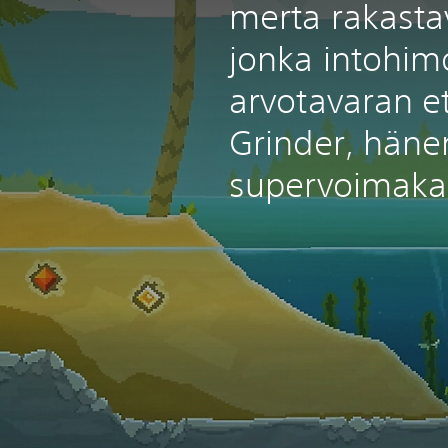
merta rakastav
jonka intohi
arvotavaran et
Grinder, häne
supervoimaka