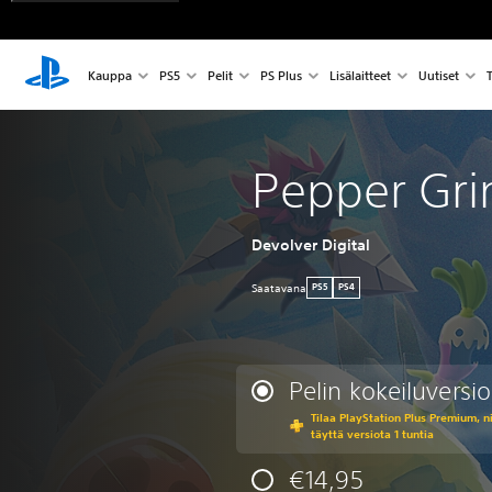
Kauppa
PS5
Pelit
PS Plus
Lisälaitteet
Uutiset
T
Pepper Gri
Devolver Digital
Saatavana
PS5
PS4
Pelin kokeiluversio
Tilaa PlayStation Plus Premium, ni
täyttä versiota 1 tuntia
€14,95