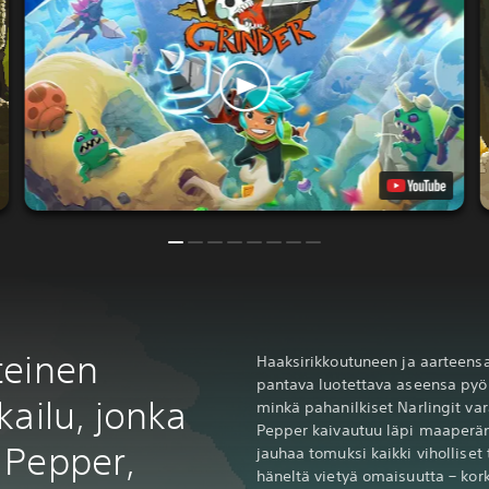
teinen
Haaksirikkoutuneen ja aarteen
pantava luotettava aseensa pyö
ailu, jonka
minkä pahanilkiset Narlingit var
Pepper kaivautuu läpi maaperän 
 Pepper,
jauhaa tomuksi kaikki viholliset
häneltä vietyä omaisuutta – kor