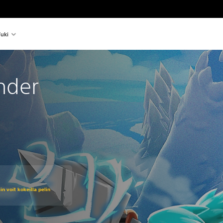
uki
nder
in voit kokeilla pelin