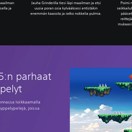
 maailman
Jauha Grinderilla tiesi läpi maailman ja etsi
Poimi m
sella ja
uusia poran osia kylvääksesi entistäkin
seikkailul
enemmän kaaosta ja ratko nokkelia pulmia.
pääset
reitte
mukaasi k
5:n parhaat
pelyt
unnassa loikkaamalla
hyppelypelejä, joissa