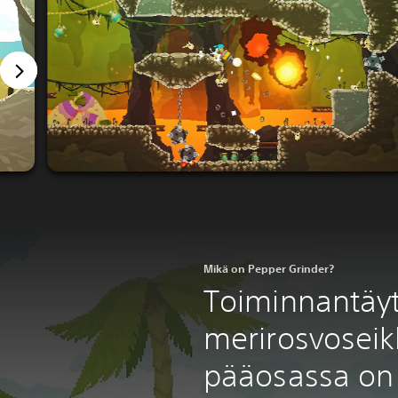
Mikä on Pepper Grinder?
Toiminnantäy
merirosvoseikk
pääosassa on