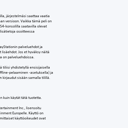
lla, järjestelmäsi saattaa vaatia 
an versioon. Vaikka tämä peli on 
S4-konsolilla saatavilla olevat 
isätietoja osoitteessa 
yStationin palveluehdot ja 
lisäehdot. Jos et hyväksy näitä 
oja on palveluehdoissa.
tiliisi yhdistetyllä ensisijaisella 
ffline-pelaaminen -asetuksella) ja 
 kirjaudut sisään samalla tilillä.
en kuin käytät tätä tuotetta.
ertainment Inc., lisensoitu 
ainment Europelle. Käyttö on 
mittaiset käyttöoikeudet ovat 