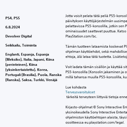
Jotta voisit pelata tätä peliä PS5-konsoli
PS4, PS5
päivityksen käyttöjärjestelmän uusimpa
pelattavissa PS5-konsolilla, jotkin sen P
6.8.2024
ominaisuudet saattavat puuttua. Katso l
Devolver Digital
PlayStation.com/bc.
Seikkailu, Toiminta
Tämän tuotteen lataamista koskevat Pla
ohjelman käyttöehdot, sekä mahdolliset 
Englanti, Espanja, Espanja
ehtoja, älä lataa tätä tuotetta. Lisätiet
(Meksiko), Italia, Japani, Kiina
(perinteinen), Kiina
Voit ladata tämän sisällön ja käyttää sitä 
(yksinkertaistettu), Korea,
PS5-konsolilla (Konsolin jakaminen ja o
Portugali (Brasilia), Puola, Ranska
millä tahansa muulla PS5-konsolilla, kun
(Ranska), Saksa, Turkki, Venäjä
Lue kohdasta 
Terveysvaroitukset
 tärkeitä terveyteen liittyviä tietoja enn
Kirjasto-ohjelmat © Sony Interactive Ent
yksinoikeudella Sony Interactive Entert
ohjelmiston käyttöehtojen alaista, täysi
osoitteessa eu.playstation.com/legal.