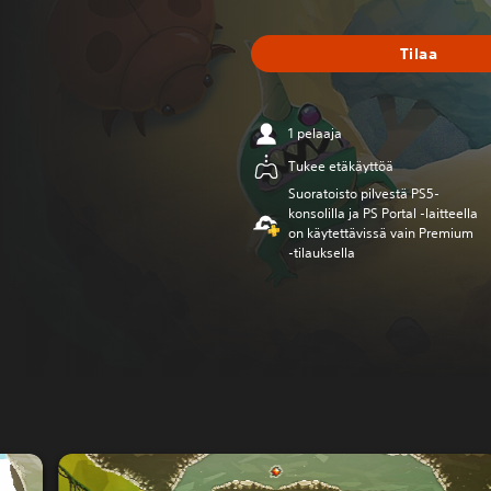
Tilaa
1 pelaaja
Tukee etäkäyttöä
Suoratoisto pilvestä PS5-
konsolilla ja PS Portal ‑laitteella
on käytettävissä vain Premium
‑tilauksella