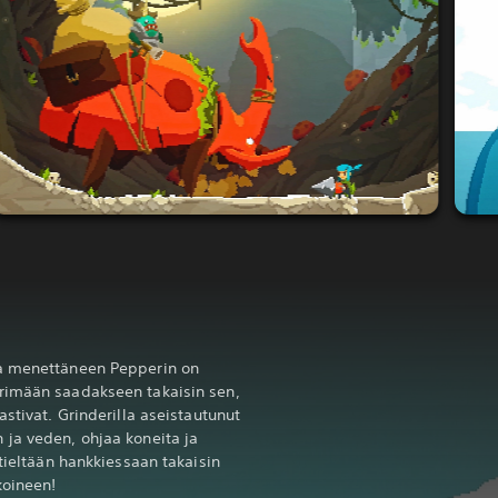
sa menettäneen Pepperin on
rimään saadakseen takaisin sen,
astivat. Grinderilla aseistautunut
ja veden, ohjaa koneita ja
 tieltään hankkiessaan takaisin
koineen!