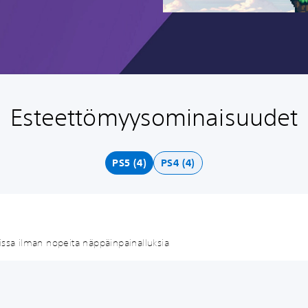
Esteettömyysominaisuudet
PS5 (4)
PS4 (4)
issa ilman nopeita näppäinpainalluksia