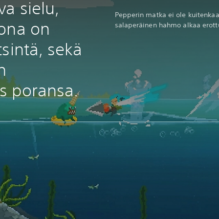
a sielu,
Pepperin matka ei ole kuitenkaan
mona on
salaperäinen hahmo alkaa erottu
sintä, sekä
n
s poransa.