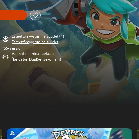
Esteettömyysominaisuudet (4)
Esteettömyysominaisuudet
PS5-versio
Värinätoimintoa tuetaan
(langaton DualSense-ohjain)