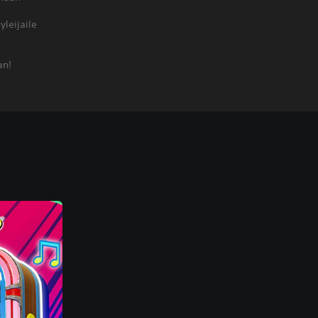
leijaile
an!