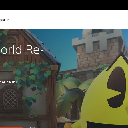
uki
orld Re-
erica Inc.