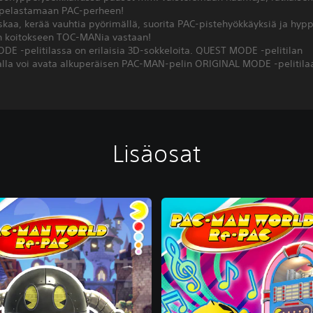
 pelastamaan PAC-perheen!
skaa, kerää vauhtia pyörimällä, suorita PAC-pistehyökkäyksiä ja hyppy
n koitokseen TOC-MANia vastaan!
E -pelitilassa on erilaisia 3D-sokkeloita. QUEST MODE -pelitilan
alla voi avata alkuperäisen PAC-MAN-pelin ORIGINAL MODE -pelitila
Lisäosat