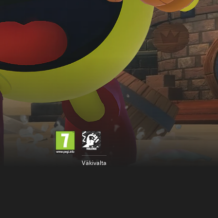
Väkivalta