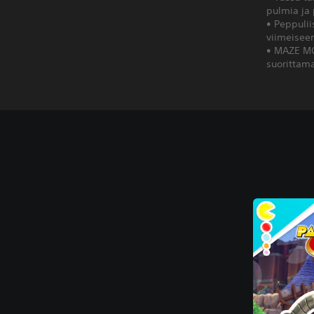
pulmia ja
• Peppulii
viimeisee
• MAZE MOD
suorittam