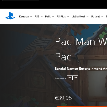
Kauppa
PS5
Pelit
PS Plus
Lisälaitteet
Uutiset
T
Pac-Man W
Pac
Bandai Namco Entertainment Am
Saatavana
PS4
PS5
€39,95