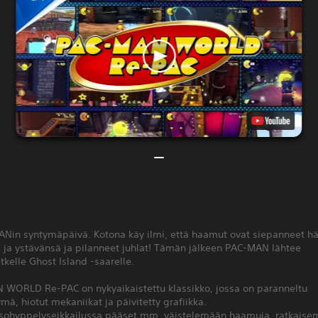
Nin syntymäpäivä. Kotona käy ilmi, että haamut ovat siepanneet h
 ja ystävänsä ja pilanneet juhlat! Tämän jälkeen PAC-MAN lähtee
tkelle Ghost Island -saarelle.
 WORLD Re-PAC on nykyaikaistettu klassikko, jossa on paranneltu
tymä, hiotut mekaniikat ja päivitetty grafiikka.
asohyppelyseikkailussa pääset mm. väistelemään haamuja, ratkais