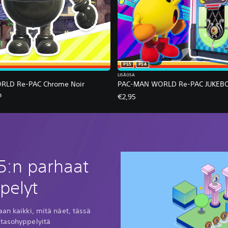
PS5
PS4
LISÄOSA
LD Re-PAC Chrome Noir
PAC-MAN WORLD Re-PAC JUKEB
n
€2,95
5:n parhaat
pelyt
aan kaikki, mitä näet, tässä
-tasohyppelyitä