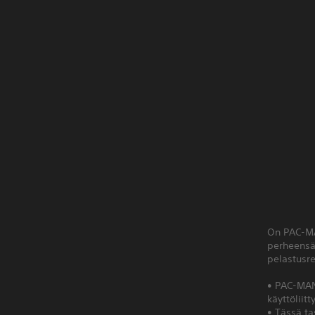
On PAC-MA
perheensä
pelastusre
• PAC-MAN
käyttöliit
• Tässä t