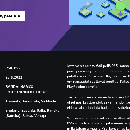
lypeleihin
Jotta voisit pelata tätä peliä PS5-konsoli
PS4, PS5
päivityksen käyttöjärjestelmän uusimpa
pelattavissa PS5-konsolilla, jotkin sen P
25.8.2022
ominaisuudet saattavat puuttua. Katso l
BANDAI NAMCO
PlayStation.com/bc.
ENTERTAINMENT EUROPE
Tämän tuotteen lataamista koskevat Pla
Toiminta, Ammunta, Seikkailu
ohjelman käyttöehdot, sekä mahdolliset 
ehtoja, älä lataa tätä tuotetta. Lisätiet
Englanti, Espanja, Italia, Ranska
(Ranska), Saksa, Venäjä
Voit ladata tämän sisällön ja käyttää sitä 
PS5-konsolilla (Konsolin jakaminen ja o
millä tahansa muulla PS5-konsolilla, kun