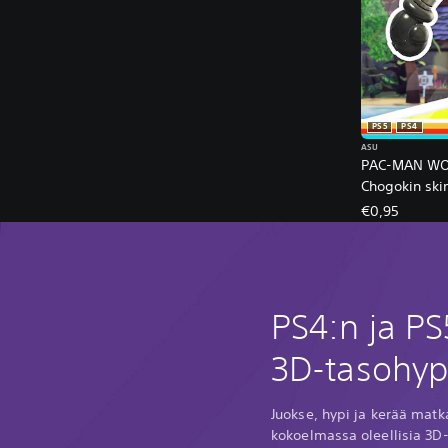
PS5
PS4
ASU
PAC-MAN WOR
Chogokin ski
€0,95
PS4:n ja PS
3D-tasohyp
Juokse, hypi ja kerää matk
kokoelmassa oleellisia 3D