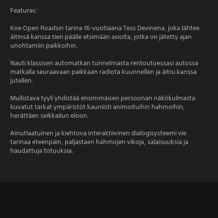
Features:
Koe Open Roadsin tarina 16-vuotiaana Tess Devinena, joka lähtee
äitinsä kanssa tien päälle etsimään asioita, jotka on jätetty ajan
unohtamiin paikkoihin.
Nauti klassisen automatkan tunnelmasta rentoutuessasi autossa
matkalla seuraavaan paikkaan radiota kuunnellen ja äitisi kanssa
jutellen.
Mullistava tyyli yhdistää ensimmäisen persoonan näkökulmasta
kuvatut tarkat ympäristöt kauniisti animoituihin hahmoihin,
herättäen seikkailun eloon.
Ainutlaatuinen ja kiehtova interaktiivinen dialogisysteemi vie
tarinaa eteenpäin, paljastaen hahmojen vikoja, salaisuuksia ja
haudattuja totuuksia.