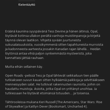
Kielenkäyttö
Eräänä kauniina syyspäivänä Tess Devine ja hänen äitinsä, Opal,
löytävät kotinsa ullakon perältä vanhoja muistiinpanoja ja kirjeitä
täynnä olevan laatikon. Vihjeitä syvään juurtuneista
sukusalaisuuksista, vuosikymmeniä sitten tapahtuneista murroista
ja kadonneesta aarteesta jossakin Kanadan rajan lähellä... Heidän
löytönsä antaa vihiä paljon synkemmästä mysteeristä, joka
kannattaisi jättää rauhaan.
Mutta eihän sellainen käy.
Open Roads -pelissä Tess ja Opal lähtevät seikkailuun tien päälle
tutkiakseen suvun kauan sitten hylkäämiä paikkoja ja selvittääkseen
menneisyyden salat. He tutkivat rakennusten raunioita, joihin on
haudattu muistoja. Asioita, jotka Opal on yrittänyt unohtaa. Ja
tutkiessaan he löytävät etsimänsä totuuden... ja toisensa.
Tähtirooleissa mukana Keri Russell (The Americans, Star Wars: Rise
of Skywalker) ja Kaitlyn Dever (Booksmart, Uncharted 4).