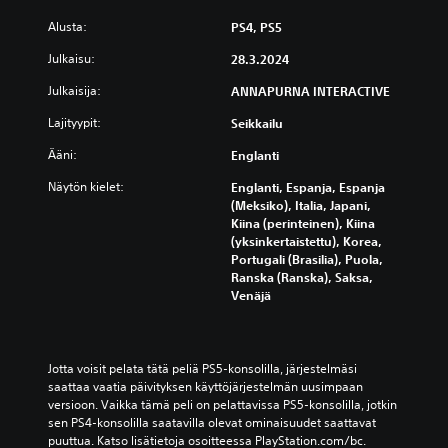
Alusta:
PS4, PS5
Julkaisu:
28.3.2024
Julkaisija:
ANNAPURNA INTERACTIVE
Lajityypit:
Seikkailu
Ääni:
Englanti
Näytön kielet:
Englanti, Espanja, Espanja
(Meksiko), Italia, Japani,
Kiina (perinteinen), Kiina
(yksinkertaistettu), Korea,
Portugali (Brasilia), Puola,
Ranska (Ranska), Saksa,
Venäjä
Jotta voisit pelata tätä peliä PS5-konsolilla, järjestelmäsi 
saattaa vaatia päivityksen käyttöjärjestelmän uusimpaan 
versioon. Vaikka tämä peli on pelattavissa PS5-konsolilla, jotkin 
sen PS4-konsolilla saatavilla olevat ominaisuudet saattavat 
puuttua. Katso lisätietoja osoitteessa PlayStation.com/bc.