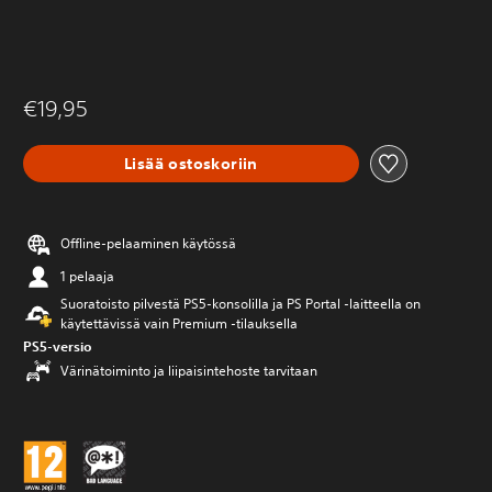
€19,95
Lisää ostoskoriin
Offline-pelaaminen käytössä
1 pelaaja
Suoratoisto pilvestä PS5-konsolilla ja PS Portal ‑laitteella on
käytettävissä vain Premium ‑tilauksella
PS5-versio
Värinätoiminto ja liipaisintehoste tarvitaan