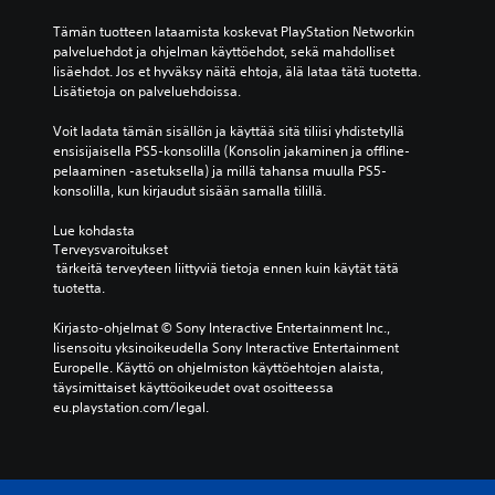
Tämän tuotteen lataamista koskevat PlayStation Networkin 
palveluehdot ja ohjelman käyttöehdot, sekä mahdolliset 
lisäehdot. Jos et hyväksy näitä ehtoja, älä lataa tätä tuotetta. 
Lisätietoja on palveluehdoissa.
Voit ladata tämän sisällön ja käyttää sitä tiliisi yhdistetyllä 
ensisijaisella PS5-konsolilla (Konsolin jakaminen ja offline-
pelaaminen -asetuksella) ja millä tahansa muulla PS5-
konsolilla, kun kirjaudut sisään samalla tilillä.
Lue kohdasta 
Terveysvaroitukset
 tärkeitä terveyteen liittyviä tietoja ennen kuin käytät tätä 
tuotetta.
Kirjasto-ohjelmat © Sony Interactive Entertainment Inc., 
lisensoitu yksinoikeudella Sony Interactive Entertainment 
Europelle. Käyttö on ohjelmiston käyttöehtojen alaista, 
täysimittaiset käyttöoikeudet ovat osoitteessa 
eu.playstation.com/legal.