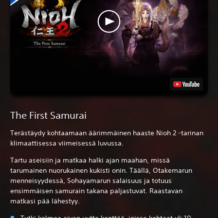
The First Samurai
Terästäydy kohtaamaan äärimmäinen haaste Nioh 2 -tarinan
klimaattisessa viimeisessä luvussa.
Tartu aseisiin ja matkaa halki ajan maahan, missä
tarumainen nuorukainen kukisti onin. Täällä, Otakemarun
menneisyydessä, Sohayamarun salaisuus ja totuus
ensimmäisen samurain takana paljastuvat. Raastavan
matkasi pää lähestyy.
Tutki kolmea aivan uutta kenttää, joissa kohtaat yli 10