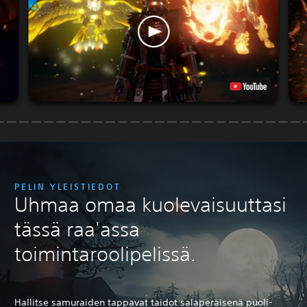
PELIN YLEISTIEDOT
Uhmaa omaa kuolevaisuuttasi
tässä raa'assa
toimintaroolipelissä.
Hallitse samuraiden tappavat taidot salaperäisenä puoli-