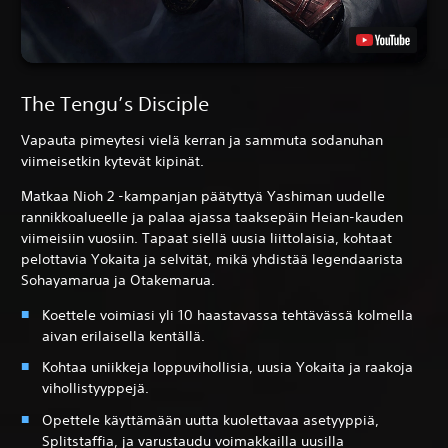
The Tengu’s Disciple
Vapauta pimeytesi vielä kerran ja sammuta sodanuhan
viimeisetkin kytevät kipinät.
Matkaa Nioh 2 -kampanjan päätyttyä Yashiman uudelle
rannikkoalueelle ja palaa ajassa taaksepäin Heian-kauden
viimeisiin vuosiin. Tapaat siellä uusia liittolaisia, kohtaat
pelottavia Yokaita ja selvität, mikä yhdistää legendaarista
Sohayamarua ja Otakemarua.
Koettele voimiasi yli 10 haastavassa tehtävässä kolmella
aivan erilaisella kentällä.
Kohtaa uniikkeja loppuvihollisia, uusia Yokaita ja raakoja
vihollistyyppejä.
Opettele käyttämään uutta kuolettavaa asetyyppiä,
Splitstaffia, ja varustaudu voimakkailla uusilla