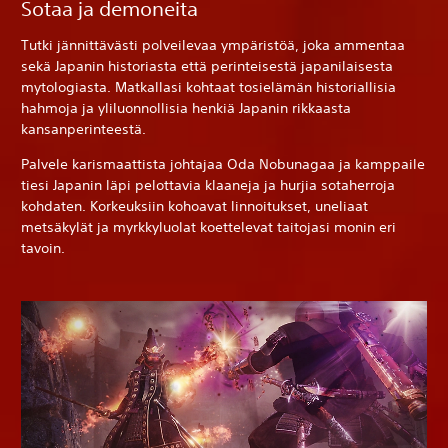
Sotaa ja demoneita
Tutki jännittävästi polveilevaa ympäristöä, joka ammentaa
sekä Japanin historiasta että perinteisestä japanilaisesta
mytologiasta. Matkallasi kohtaat tosielämän historiallisia
hahmoja ja yliluonnollisia henkiä Japanin rikkaasta
kansanperinteestä.
Palvele karismaattista johtajaa Oda Nobunagaa ja kamppaile
tiesi Japanin läpi pelottavia klaaneja ja hurjia sotaherroja
kohdaten. Korkeuksiin kohoavat linnoitukset, uneliaat
metsäkylät ja myrkkyluolat koettelevat taitojasi monin eri
tavoin.