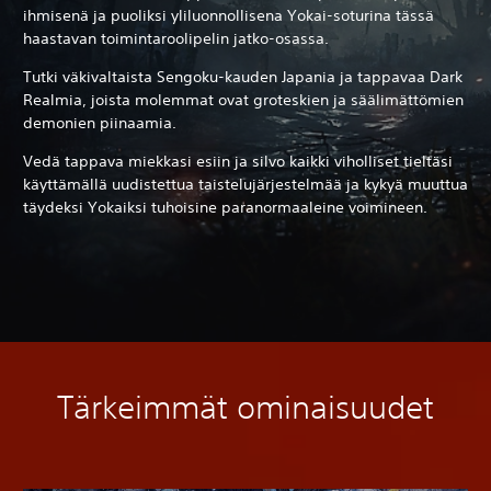
ihmisenä ja puoliksi yliluonnollisena Yokai-soturina tässä
haastavan toimintaroolipelin jatko-osassa.
Tutki väkivaltaista Sengoku-kauden Japania ja tappavaa Dark
Realmia, joista molemmat ovat groteskien ja säälimättömien
demonien piinaamia.
Vedä tappava miekkasi esiin ja silvo kaikki viholliset tieltäsi
käyttämällä uudistettua taistelujärjestelmää ja kykyä muuttua
täydeksi Yokaiksi tuhoisine paranormaaleine voimineen.
Tärkeimmät ominaisuudet