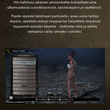
Hio hahmosi jokainen yksityiskohta kohdalleen aina
ulkomuodosta suosikkiaseisiin, taistelutyyliin ja vaatteisiin.
Pyydä seppää takomaan panssarisi, avaa uusia taitoja
dojolla, opettele onmyo-magiaa tai harjoittele ninjutsun
tappavien aseiden käyttöä – yhdistele niitä ja kehity
vertaansa vailla olevaksi soturiksi.