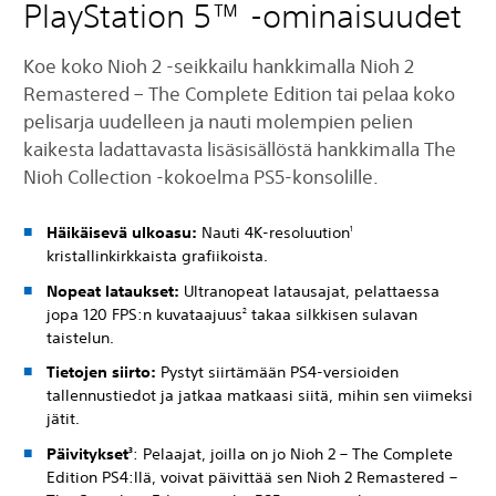
PlayStation 5™ -ominaisuudet
Koe koko Nioh 2 -seikkailu hankkimalla Nioh 2
Remastered – The Complete Edition tai pelaa koko
pelisarja uudelleen ja nauti molempien pelien
kaikesta ladattavasta lisäsisällöstä hankkimalla The
Nioh Collection -kokoelma PS5-konsolille.
Häikäisevä ulkoasu:
Nauti 4K-resoluution
1
kristallinkirkkaista grafiikoista.
Nopeat lataukset:
Ultranopeat latausajat, pelattaessa
jopa 120 FPS:n kuvataajuus
takaa silkkisen sulavan
2
taistelun.
Tietojen siirto:
Pystyt siirtämään PS4-versioiden
tallennustiedot ja jatkaa matkaasi siitä, mihin sen viimeksi
jätit.
Päivitykset
: Pelaajat, joilla on jo Nioh 2 – The Complete
3
Edition PS4:llä, voivat päivittää sen Nioh 2 Remastered –