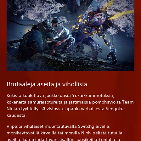
Brutaaleja aseita ja vihollisia
Kukista kuolettava joukko uusia Yokai-kammotuksia,
kokeneita samuraisotureita ja jättimäisiä pomohirviöitä Team
Ninjan tyylitellyssä visiossa Japanin varhaisesta Sengoku-
kaudesta.
Viipaloi vihulaiset muuntautuvalla Switchglaivella,
monikäyttöisillä kirveillä tai monilla Nioh-pelistä tutuilla
aseilla, kuten ladattavan sisällön suosikeilla Tonfalla ja