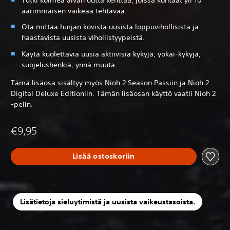
äärimmäisen vaikeaa tehtävää.
Ota mittaa hurjan kovista uusista loppuvihollisista ja
haastavista uusista vihollistyypeistä.
Käytä kuolettavia uusia aktiivisia kykyjä, yokai-kykyjä,
suojelushenkiä, ynnä muuta.
Tämä lisäosa sisältyy myös Nioh 2 Season Passiin ja Nioh 2
Digital Deluxe Editioniin. Tämän lisäosan käyttö vaatii Nioh 2
-pelin.
€9,95
Lisää ostoskoriin
Lisätietoja sieluytimistä ja uusista vaikeustasoista.