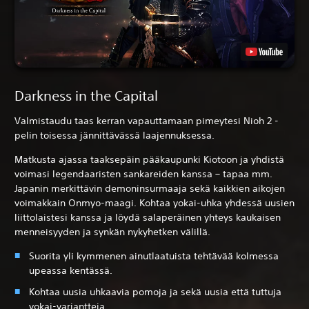
Darkness in the Capital
Valmistaudu taas kerran vapauttamaan pimeytesi Nioh 2 -
pelin toisessa jännittävässä laajennuksessa.
Matkusta ajassa taaksepäin pääkaupunki Kiotoon ja yhdistä
voimasi legendaaristen sankareiden kanssa – tapaa mm.
Japanin merkittävin demoninsurmaaja sekä kaikkien aikojen
voimakkain Onmyo-maagi. Kohtaa yokai-uhka yhdessä uusien
liittolaistesi kanssa ja löydä salaperäinen yhteys kaukaisen
menneisyyden ja synkän nykyhetken välillä.
Suorita yli kymmenen ainutlaatuista tehtävää kolmessa
upeassa kentässä.
Kohtaa uusia uhkaavia pomoja ja sekä uusia että tuttuja
yokai-variantteja.