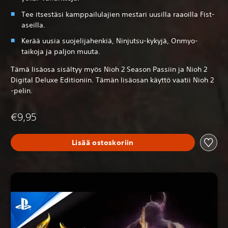
Tee itsestäsi kamppailulajien mestari uusilla raaoilla Fist-
aseilla.
Kerää uusia suojelijahenkiä, Ninjutsu-kykyjä, Onmyo-
taikoja ja paljon muuta.
Tämä lisäosa sisältyy myös Nioh 2 Season Passiin ja Nioh 2
Digital Deluxe Editioniin. Tämän lisäosan käyttö vaatii Nioh 2
-pelin.
€9,95
Lisää ostoskoriin