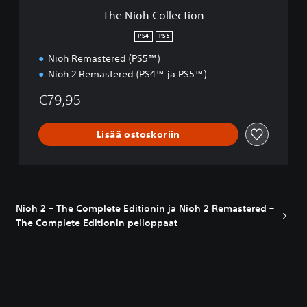
c
The Nioh Collection
t
i
PS4
PS5
o
Nioh Remastered (PS5™)
n
Nioh 2 Remastered (PS4™ ja PS5™)
€79,95
Lisää ostoskoriin
Nioh 2 – The Complete Editionin ja Nioh 2 Remastered –
The Complete Editionin pelioppaat