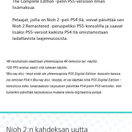
The Complete Edition -pelin PS5-versioon ilman
lisämaksua.
Pelaajat, joilla on Nioh 2 -peli PS4:llä, voivat päivittää sen
Nioh 2 Remastered -peruspeliksi PS5-konsolilla ja saavat
lisäksi PS5-versiot kaikista PS4:llä omistamistaan
ladattavista laajennusosista.
4K-resolutioon vaaditaan yhteensopiva 4K-televisio tai -näyttö.
1
120 FPS-asetus vaatii sitä tukevan näytön.
2
Blu-ray disc -levyt eivät ole yhteensopivia PS5 Digital Edition -konsolin kanssa.
3
Jos omistat PS4:n Blu-ray disc -levytjä, et voi käyttää niitä PS5 Digital Edition -
konsolissa edes lunastaaksesi tarjouksen päivittää PS4-pelin PS5-versioksi. Voit
kuitenkin päivittää tarjouksessa mukana olevia digitaalisia pelejä.
Nioh 2:n kahdeksan uutta