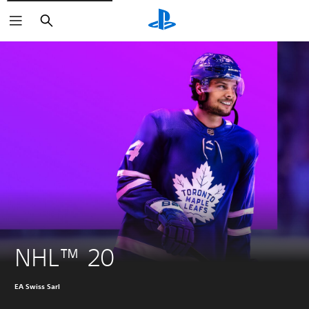
Haku
NHL™ 20
EA Swiss Sarl