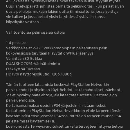
45, jokaisesta hyökkäyksestä uhkan tekevän laukaustyypin myötä.
Uusi lähetyspaketti juhlistaa parhaita pelikuvioitasi, kun pelaat aivan
uusia pelitiloja, mukaan lukien uutta Eliminaattoria, jossa voittaja
vie kaiken ja jossa pelaat yksin tai yhdessä ystävien kanssa
kilpailijoita vastaan.
Vaihtoehtoisia pelin sisäisiä ostoja
1-4 pelaajaa
Verkkopelaajat 2–12 - Verkkomoninpelin pelaamiseen pelin
kokoversiossa tarvitaan PlayStation®Plus-jäsenyys
Vähintään 30 Gt tilaa
DUALSHOCK®4-Värinätoiminto
Etäkäyttöä Tuetaan
HDTV:n näyttöresoluutio: 720p,1080p
Tämän tuotteen lataamista koskevat PlayStation Networkin
palveluehdot ja ohjelman käyttöehdot, sekä mahdolliset lisäehdot.
Jos et hyväksy näitä ehtoja, älä lataa tätä tuotetta. Lisätietoja on
palveluehdoissa.
Kertalisenssimaksu useisiin PS4-järjestelmiin lataamiseksi.
Kirjautuminen PlayStation Network-verkkoon ei ole tarpeen tämän
käyttämiseksi ensisijaisessa PS4:ssä, mutta on tarpeen muissa PS4-
järjestelmissä käyttämiseksi.
Lue kohdasta Terveysvaroitukset tärkeitä terveyteen liittyviä tietoja