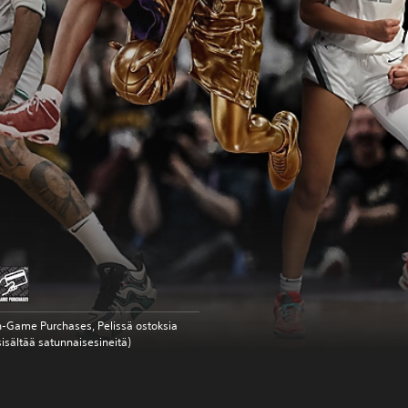
n-Game Purchases, Pelissä ostoksia
sisältää satunnaisesineitä)