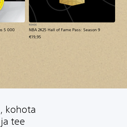
KOHDE
us 5 000
NBA 2K25 Hall of Fame Pass: Season 9
€19,95
a, kohota
ja tee