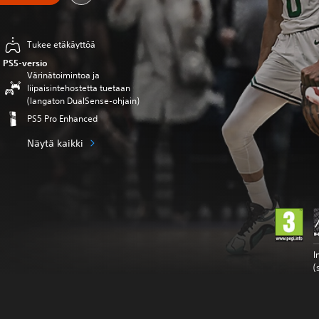
Tukee etäkäyttöä
PS5-versio
Värinätoimintoa ja
liipaisintehostetta tuetaan
(langaton DualSense-ohjain)
PS5 Pro Enhanced
Näytä kaikki
I
(