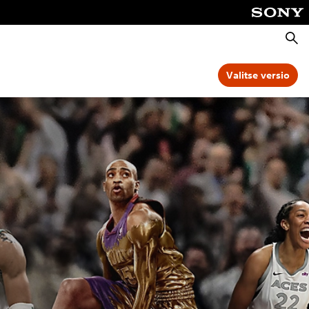
Haku
Valitse versio