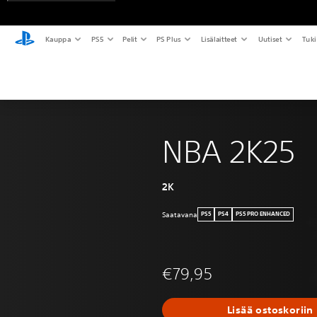
Kauppa
PS5
Pelit
PS Plus
Lisälaitteet
Uutiset
Tuki
NBA 2K25
2K
Saatavana
PS5
PS4
PS5 PRO ENHANCED
€79,95
Lisää ostoskoriin