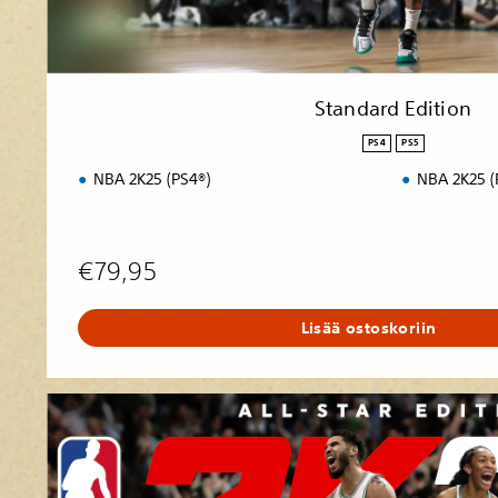
n
Standard Edition
PS4
PS5
NBA 2K25 (PS4®)
NBA 2K25 (
€79,95
Lisää ostoskoriin
A
l
l
-