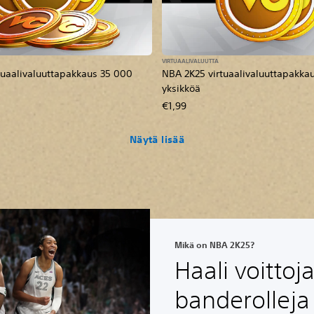
VIRTUAALIVALUUTTA
tuaalivaluuttapakkaus 35 000
NBA 2K25 virtuaalivaluuttapakka
yksikköä
€1,99
Näytä lisää
Mikä on NBA 2K25?
Haali voittoj
banderolleja 