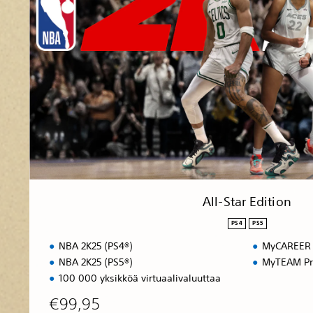
S
t
a
r
E
d
i
t
i
o
n
All-Star Edition
PS4
PS5
NBA 2K25 (PS4®)
MyCAREER -
NBA 2K25 (PS5®)
MyTEAM Pr
100 000 yksikköä virtuaalivaluuttaa
€99,95