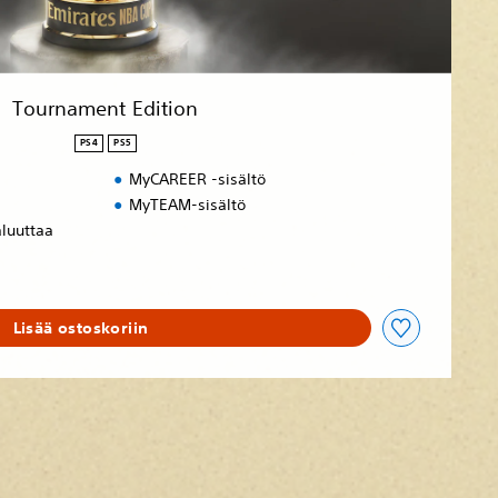
Tournament Edition
PS4
PS5
MyCAREER -sisältö
MyTEAM-sisältö
aluuttaa
Lisää ostoskoriin