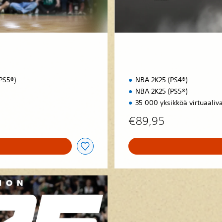
i
o
n
PS5®)
NBA 2K25 (PS4®)
NBA 2K25 (PS5®)
35 000 yksikköä virtuaaliv
€89,95