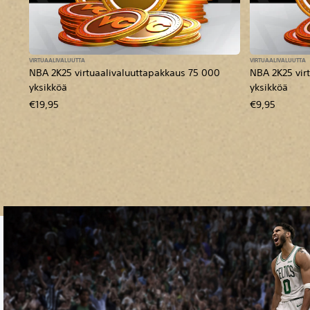
VIRTUAALIVALUUTTA
VIRTUAALIVALUUTTA
NBA 2K25 virtuaalivaluuttapakkaus 75 000
NBA 2K25 vir
yksikköä
yksikköä
€19,95
€9,95