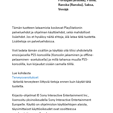
Ranska (Ranska), Saksa,
Venäjä
Tämän tuotteen lataamista koskevat PlayStationin 
palveluehdot ja ohjelman käyttöehdot, sekä mahdolliset 
lisäehdot. Jos et hyväksy näitä ehtoja, älä lataa tätä tuotetta. 
Lisätietoja on palveluehdoissa.
Voit ladata tämän sisällön ja käyttää sitä tiliisi yhdistetyllä 
ensisijaisella PS5-konsolilla (Konsolin jakaminen ja offline-
pelaaminen -asetuksella) ja millä tahansa muulla PS5-
konsolilla, kun kirjaudut sisään samalla tilillä.
Lue kohdasta 
Terveysvaroitukset
 tärkeitä terveyteen liittyviä tietoja ennen kuin käytät tätä 
tuotetta.
Kirjasto-ohjelmat © Sony Interactive Entertainment Inc., 
lisensoitu yksinoikeudella Sony Interactive Entertainment 
Europelle. Käyttö on ohjelmiston käyttöehtojen alaista, 
täysimittaiset käyttöoikeudet ovat osoitteessa 