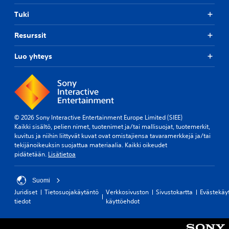
Tuki
Resurssit
Luo yhteys
© 2026 Sony Interactive Entertainment Europe Limited (SIEE)
Kaikki sisältö, pelien nimet, tuotenimet ja/tai mallisuojat, tuotemerkit,
kuvitus ja niihin liittyvät kuvat ovat omistajiensa tavaramerkkejä ja/tai
tekijänoikeuksin suojattua materiaalia. Kaikki oikeudet
pidätetään.
Lisätietoa
Suomi
Juridiset
Tietosuojakäytäntö
Verkkosivuston
Sivustokartta
Evästekäy
tiedot
käyttöehdot