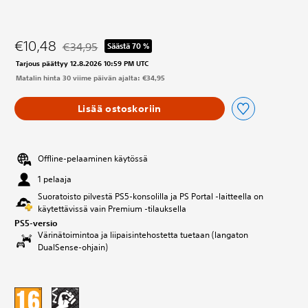
€10,48
€34,95
Säästä 70 %
Alennettu alkuperäisestä hinnasta €34,95
Tarjous päättyy 12.8.2026 10:59 PM UTC
Matalin hinta 30 viime päivän ajalta: €34,95
Lisää ostoskoriin
Offline-pelaaminen käytössä
1 pelaaja
Suoratoisto pilvestä PS5-konsolilla ja PS Portal ‑laitteella on
käytettävissä vain Premium ‑tilauksella
PS5-versio
Värinätoimintoa ja liipaisintehostetta tuetaan (langaton
DualSense-ohjain)