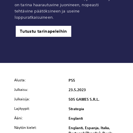
on tarina haarautuvine juonineen, nopeasti
tehtävine päätöksineen ja useine
loppuratkaisuineen.
Tutustu tarinapeleihin
Alusta:
PS5
Julkaisu:
23.5.2023
Julkaisija:
505 GAMES S.R.L.
Lajityypit:
Strategia
Ääni:
Englanti
Näytön kielet:
Englanti, Espanja, Italia,
Portugali (Brasilia), Puola,