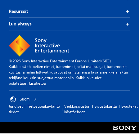
k
r
i
i
i
ä
n
k
Resurssit
e
ä
t
k
n
a
n
i
h
Luo yhteys
h
t
k
a
a
e
a
h
n
i
i
m
s
u
s
o
a
t
y
t
.
t
y
t
i
© 2026 Sony Interactive Entertainment Europe Limited (SIEE)
a
s
m
O
Kaikki sisältö, pelien nimet, tuotenimet ja/tai mallisuojat, tuotemerkit,
m
(
e
kuvitus ja niihin liittyvät kuvat ovat omistajiensa tavaramerkkejä ja/tai
p
i
p
t
tekijänoikeuksin suojattua materiaalia. Kaikki oikeudet
s
p
e
t
pidätetään.
Lisätietoa
t
a
r
o
a
i
u
i
.
d
s
s
Suomi
T
e
t
a
Juridiset
Tietosuojakäytäntö
Verkkosivuston
Sivustokartta
Evästekäy
ä
n
a
s
tiedot
käyttöehdot
r
m
m
k
e
a
u
e
t
a
i
i
u
n
t
s
k
ä