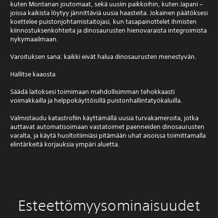
kuten Montanan joutomaat, sekä uusiin paikkoihin, kuten Japani –
joissa kaikista löytyy jännittäviä uusia haasteita. Jokainen päätöksesi
koettelee puistonjohtamistaitojasi, kun tasapainottelet ihmisten
kiinnostuksenkohteita ja dinosaurusten hienovaraista integroimista
nykymaailmaan.
Varoituksen sana: kaikki eivät halua dinosaurusten menestyvän.
Hallitse kaaosta
Säädä laitoksesi toimimaan mahdollisimman tehokkaasti
voimakkailla ja helppokäyttöisillä puistonhallintatyökaluilla.
Valmistaudu katastrofiin käyttämällä uusia turvakameroita, jotka
auttavat automatisoimaan vastatoimet paenneiden dinosaurusten
varalta, ja käytä huoltotiimiäsi pitämään uhat aisoissa toimittamalla
elintärkeitä korjauksia ympäri aluetta.
Esteettömyysominaisuudet
S
Ä
T
S
P
e
ä
e
ä
e