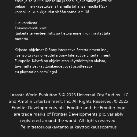
u
ensisijaisella PS5-konsolilla (Konsolin jakaminen ja offline-
s
s
k
t
pelaaminen -asetuksella) ja millä tahansa muulla PS5-
s
a
u
konsolilla, kun kirjaudut sisään samalla tilillä.
u
a
u
u
.
k
v
k
Lue kohdasta 
o
s
s
Terveysvaroitukset
j
e
i
V
 tärkeitä terveyteen liittyviä tietoja ennen kuin käytät tätä 
e
t
a
ä
tuotetta.
n
t
V
r
h
a
Kirjasto-ohjelmat © Sony Interactive Entertainment Inc., 
o
i
e
i
lisensoitu yksinoikeudella Sony Interactive Entertainment 
i
v
r
m
Europelle. Käyttö on ohjelmiston käyttöehtojen alaista, 
t
k
a
y
täysimittaiset käyttöoikeudet ovat osoitteessa 
t
k
i
k
eu.playstation.com/legal.
a
y
h
i
r
y
s
t
k
d
t
o
i
e
ä
e
s
Jurassic World Evolution 3 © 2025 Universal City Studios LLC
n
ä
t
h
and Amblin Entertainment, Inc. All Rights Reserved. © 2025
s
n
a
d
ä
Frontier Developments plc. Frontier and the Frontier logo
i
a
o
ä
are trade marks of Frontier Developments plc, variably
i
p
t
t
t
registered around the world. All rights reserved.
e
ä
ä
P
Pelin tietosuojakäytäntö ja käyttöoikeussopimus
l
m
.
e
i
i
l