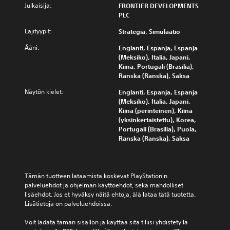
t
ä
e
Julkaisija:
n
FRONTIER DEVELOPMENTS
p
ä
v
l
ä
PLC
e
ä
i
u
ä
u
n
s
Lajityypit:
Strategia, Simulaatio
t
n
t
h
s
o
i
t
Ääni:
e
Englanti, Espanja, Espanja
ä
n
l
a
l
(Meksiko), Italia, Japani,
o
t
ä
.
p
Kiina, Portugali (Brasilia),
n
e
h
p
Ranska (Ranska), Saksa
j
k
t
o
o
O
s
e
Näytön kielet:
Englanti, Espanja, Espanja
l
i
h
t
i
(Meksiko), Italia, Japani,
u
t
i
j
d
Kiina (perinteinen), Kiina
k
a
t
e
a
(yksinkertaistettu), Korea,
u
k
e
n
i
Portugali (Brasilia), Puola,
i
i
t
ä
n
Ranska (Ranska), Saksa
s
n
t
ä
t
e
v
y
n
e
s
a
.
e
s
n
l
n
Tämän tuotteen lataamista koskevat PlayStationin 
a
i
m
v
palveluehdot ja ohjelman käyttöehdot, sekä mahdolliset 
m
n
u
o
lisäehdot. Jos et hyväksy näitä ehtoja, älä lataa tätä tuotetta. 
u
t
i
i
Lisätietoja on palveluehdoissa.
o
o
m
s
d
j
a
t
Voit ladata tämän sisällön ja käyttää sitä tiliisi yhdistetyllä 
o
a
k