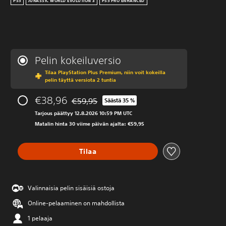
PS5
JURASSIC WORLD EVOLUTION 3
PS5 PRO ENHANCED
Pelin kokeiluversio
Tilaa PlayStation Plus Premium, niin voit kokeilla
pelin täyttä versiota 2 tuntia
€38,96
€59,95
Säästä 35 %
Alennettu alkuperäisestä hinnasta €59,95
Tarjous päättyy 12.8.2026 10:59 PM UTC
Matalin hinta 30 viime päivän ajalta: €59,95
Tilaa
Valinnaisia pelin sisäisiä ostoja
Online-pelaaminen on mahdollista
1 pelaaja