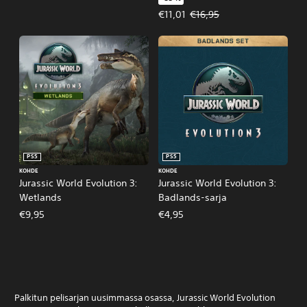
Tarjoushinta, €11,01. Alkuperäine
€11,01
€16,95
PS5
PS5
KOHDE
KOHDE
Jurassic World Evolution 3:
Jurassic World Evolution 3:
Wetlands
Badlands-sarja
€9,95
€4,95
Palkitun pelisarjan uusimmassa osassa, Jurassic World Evolution