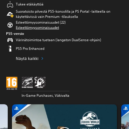
Tukee etäkäyttöä
Suoratoisto pilvestä PS5-konsolilla ja PS Portal ‑laitteella on
käytettävissä vain Premium ‑tilauksella
Esteettömyysominaisuudet (22)
Esteettömyysominaisuudet
PS5-versio
Värinätoimintoa tuetaan (langaton DualSense-ohjain)
PS5 Pro Enhanced
Näytä kaikki
In-Game Purchases, Väkivalta