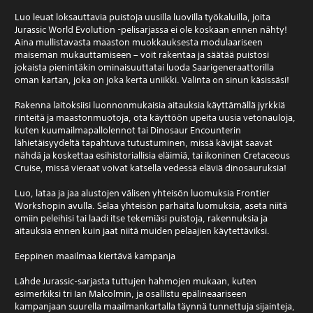
Luo leuat loksauttavia puistoja uusilla luovilla työkaluilla, joita
Jurassic World Evolution -pelisarjassa ei ole koskaan ennen nähty!
Aina mullistavasta maaston muokkauksesta modulaariseen
maiseman mukauttamiseen – voit rakentaa ja säätää puistosi
jokaista pienintäkin ominaisuuttatai luoda Saarigeneraattorilla
oman kartan, joka on joka kerta uniikki. Valinta on sinun käsissäsi!
Rakenna laitoksiisi luonnonmukaisia aitauksia käyttämällä jyrkkiä
rinteitä ja maastonmuotoja, ota käyttöön upeita uusia vetonauloja,
kuten kuumailmapallolennot tai Dinosaur Encounterin
lähietäisyydeltä tapahtuva tutustuminen, missä kävijät saavat
nähdä ja koskettaa esihistoriallisia eläimiä, tai ikoninen Cretaceous
Cruise, missä vieraat voivat katsella vedessä eläviä dinosauruksia!
Luo, lataa ja jaa alustojen välisen yhteisön luomuksia Frontier
Workshopin avulla. Selaa yhteisön parhaita luomuksia, aseta niitä
omiin peleihisi tai laadi itse tekemiäsi puistoja, rakennuksia ja
aitauksia ennen kuin jaat niitä muiden pelaajien käytettäviksi.
Eeppinen maailmaa kiertävä kampanja
Lähde Jurassic-sarjasta tuttujen hahmojen mukaan, kuten
esimerkiksi tri Ian Malcolmin, ja osallistu epälineaariseen
kampanjaan suurella maailmankartalla täynnä tunnettuja sijainteja,