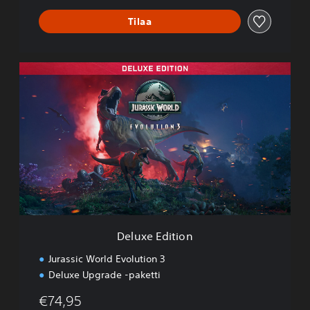
o
Tilaa
n
3
D
e
l
u
x
e
E
d
i
t
i
o
n
Deluxe Edition
Jurassic World Evolution 3
Deluxe Upgrade -paketti
€74,95