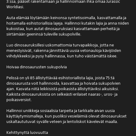
3:ssa, pääset rakentamaan ja hallinnoimaan ihka omaa Jurassic
Worldiasi.
Auta elämää löytämään keinonsa syntetisoimalla, kasvattamalla ja
hoitamalla esihistoriallisia lajeja. Hallinnoi kutakin lajia ja anna niiden
kukoistaa, kun autat dinosauruksiasi kasvattamaan perheitä ja
siirtämään geeninsä tuleville sukupolville.
Luo dinosauruksillesi uskomattomia turvapaikkoja, jotta ne
menestyisivät, rakenna jännittäviä uusia vetonauloja kävijöiden
viihdykkeeksi ja pysy hallinnassa, kun tuho väistämättä iskee.
Hoivaa dinosaurusten sukupolvia
Pelissä on yli 85 ällistyttävää esihistoriallista lajia, joista 75:tä
dinosaurusta voit hallinnoida, kasvattaa ja hoivata sukupolvien
ajan. Kasvata niitä leikkisistä poikasista ällistyttäviksi aikuisiksi.
Kaikista dinosauruksista on selkeästi erilaiset naaras-, uros- ja
poikasversiot.
Hallinnoi uniikkeja sosiaalisia tarpeita ja tarkkaile aivan uusia
käyttäytymismalleja, kun puoliksi vesieläimiä olevat dinosaurukset
uskaltaututuvat syvälle veteen ja lentoliskot kävelevät maalla.
Kehittynyttä luovuutta