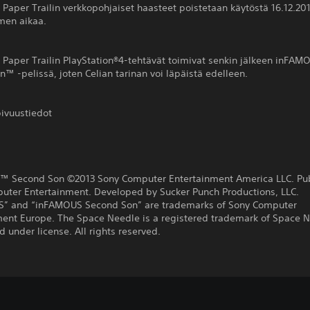
aper Trailin verkkopohjaiset haasteet poistetaan käytöstä 16.12.201
men aikaa.
Paper Trailin PlayStation®4-tehtävät toimivat senkin jälkeen inFAM
™ -pelissä, joten Celian tarinan voi läpäistä edelleen.
ivuustiedot
 Second Son ©2013 Sony Computer Entertainment America LLC. Pu
uter Entertainment. Developed by Sucker Punch Productions, LLC.
” and “inFAMOUS Second Son” are trademarks of Sony Computer
ment Europe. The Space Needle is a registered trademark of Space 
d under license. All rights reserved.