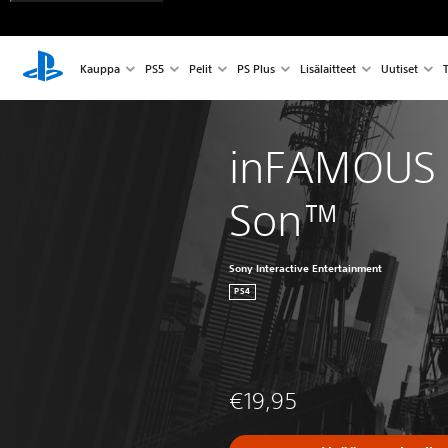
Kauppa
PS5
Pelit
PS Plus
Lisälaitteet
Uutiset
T
inFAMOUS 
Son™
Sony Interactive Entertainment
PS4
€19,95