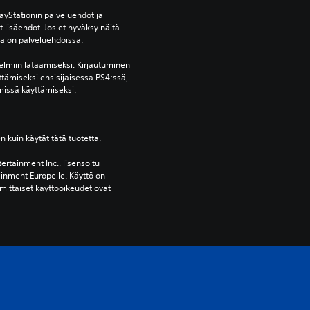
yStationin palveluehdot ja 
lisäehdot. Jos et hyväksy näitä 
oja on palveluehdoissa.
elmiin lataamiseksi. Kirjautuminen 
ttämiseksi ensisijaisessa PS4:ssä, 
missä käyttämiseksi.
en kuin käytät tätä tuotetta.
ertainment Inc., lisensoitu 
ainment Europelle. Käyttö on 
mittaiset käyttöoikeudet ovat 