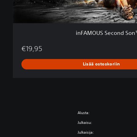
d
S
o
n
™
inFAMOUS Second So
€19,95
Lisää ostoskoriin
Alusta:
Julkaisu:
Julkaisija: