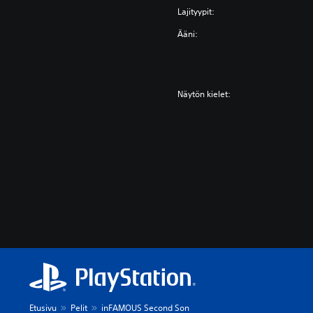
Lajityypit:
Ääni:
Näytön kielet:
Etusivu
Pelit
inFAMOUS Second Son