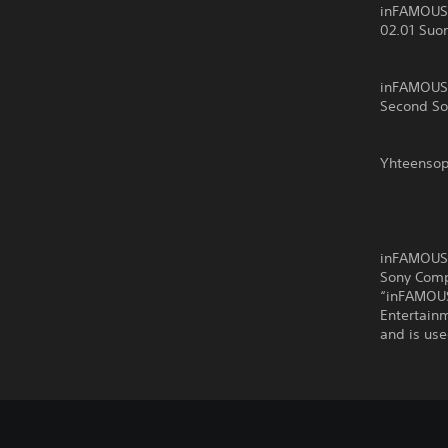
inFAMOUS P
02.01 Suo
inFAMOUS 
Second Son
Yhteensop
inFAMOUS™
Sony Comp
“inFAMOUS
Entertain
and is use