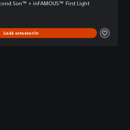
ond Son™ + inFAMOUS™ First Light
Lisää ostoskoriin