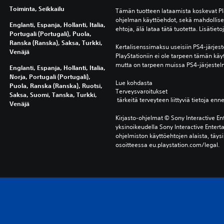
Toiminta, Seikkailu
Tämän tuotteen lataamista koskevat Pla
ohjelman käyttöehdot, sekä mahdolliset 
Englanti, Espanja, Hollanti, Italia,
ehtoja, älä lataa tätä tuotetta. Lisätiet
Portugali (Portugali), Puola,
Ranska (Ranska), Saksa, Turkki,
Kertalisenssimaksu useisiin PS4-järjest
Venäjä
PlayStationiin ei ole tarpeen tämän käy
mutta on tarpeen muissa PS4-järjestel
Englanti, Espanja, Hollanti, Italia,
Norja, Portugali (Portugali),
Lue kohdasta 
Puola, Ranska (Ranska), Ruotsi,
Terveysvaroitukset
Saksa, Suomi, Tanska, Turkki,
 tärkeitä terveyteen liittyviä tietoja enn
Venäjä
Kirjasto-ohjelmat © Sony Interactive Ent
yksinoikeudella Sony Interactive Entert
ohjelmiston käyttöehtojen alaista, täysi
osoitteessa eu.playstation.com/legal.