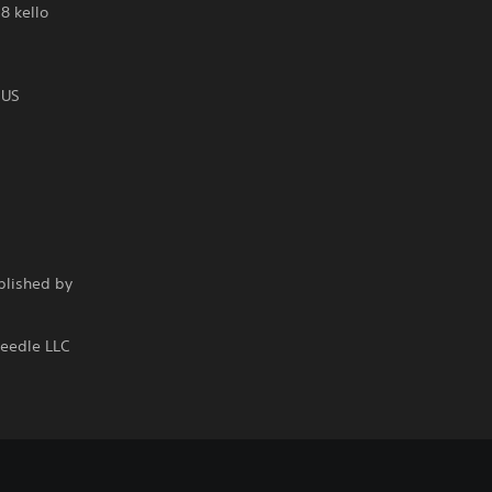
8 kello
OUS
blished by
Needle LLC