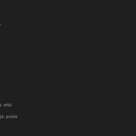
n
, että
äjä, puola