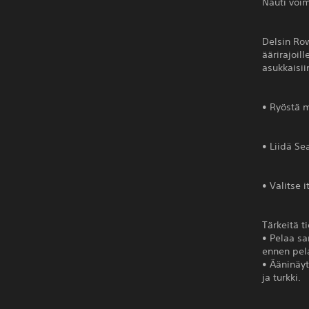
Nauti voim
Delsin Ro
äärirajoil
asukkaisii
• Ryöstä m
• Liidä Sea
• Valitse i
Tärkeitä t
• Pelaa sa
ennen pel
• Ääninäyt
ja turkki.