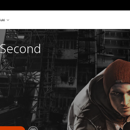
uki
Second 