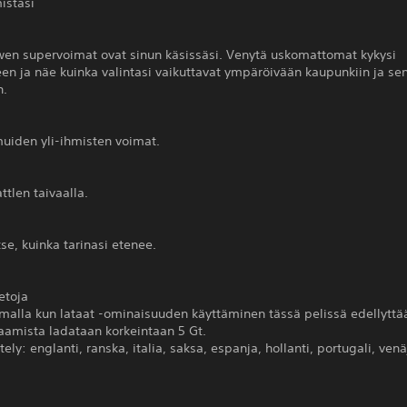
istasi
wen supervoimat ovat sinun käsissäsi. Venytä uskomattomat kykysi
leen ja näe kuinka valintasi vaikuttavat ympäröivään kaupunkiin ja se
n.
uiden yli-ihmisten voimat.
ttlen taivaalla.
tse, kuinka tarinasi etenee.
ietoja
malla kun lataat -ominaisuuden käyttäminen tässä pelissä edellyttää
aamista ladataan korkeintaan 5 Gt.
tely: englanti, ranska, italia, saksa, espanja, hollanti, portugali, ven