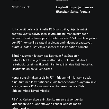
Näytön kielet:
Englanti, Espanja, Ranska
(Ranska), Saksa, Venäjä
Jotta voisit pelata tätä peliä PS5-konsolilla, järjestelmäsi 
saattaa vaatia päivityksen käyttöjärjestelmän uusimpaan 
versioon. Vaikka tämä peli on pelattavissa PS5-konsolilla, jotkin 
sen PS4-konsolilla saatavilla olevat ominaisuudet saattavat 
puuttua. Katso lisätietoja osoitteessa PlayStation.com/bc.
Tämän tuotteen lataamista koskevat PlayStationin 
palveluehdot ja ohjelman käyttöehdot, sekä mahdolliset 
lisäehdot. Jos et hyväksy näitä ehtoja, älä lataa tätä tuotetta. 
Lisätietoja on palveluehdoissa.
Kertalisenssimaksu useisiin PS4-järjestelmiin lataamiseksi. 
Kirjautuminen PlayStationiin ei ole tarpeen tämän käyttämiseksi 
ensisijaisessa PS4:ssä, mutta on tarpeen muissa PS4-
järjestelmissä käyttämiseksi.
PS Vita: Kertamaksu enintään kolmeen aktivoituun ja 
yhteensopivaan kannettavaan konsolijärjestelmään 
lataamiseksi.