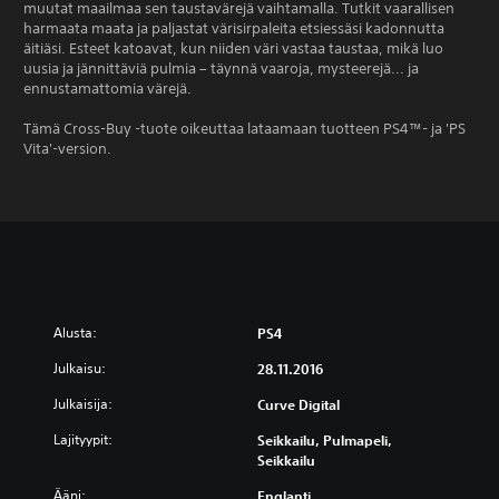
muutat maailmaa sen taustavärejä vaihtamalla. Tutkit vaarallisen
harmaata maata ja paljastat värisirpaleita etsiessäsi kadonnutta
äitiäsi. Esteet katoavat, kun niiden väri vastaa taustaa, mikä luo
uusia ja jännittäviä pulmia – täynnä vaaroja, mysteerejä... ja
ennustamattomia värejä.
Tämä Cross-Buy -tuote oikeuttaa lataamaan tuotteen PS4™- ja 'PS
Vita'-version.
Alusta:
PS4
Julkaisu:
28.11.2016
Julkaisija:
Curve Digital
Lajityypit:
Seikkailu, Pulmapeli,
Seikkailu
Ääni:
Englanti