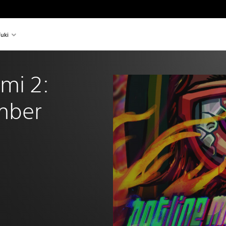
uki
mi 2: 
mber