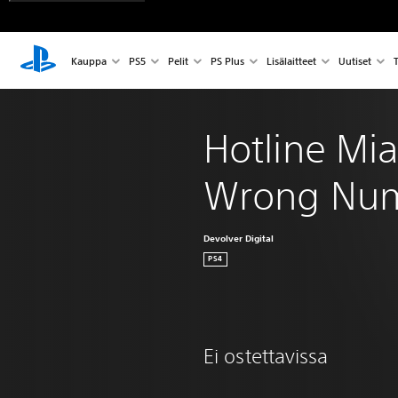
Kauppa
PS5
Pelit
PS Plus
Lisälaitteet
Uutiset
T
Hotline Mia
Wrong Nu
Devolver Digital
PS4
Ei ostettavissa