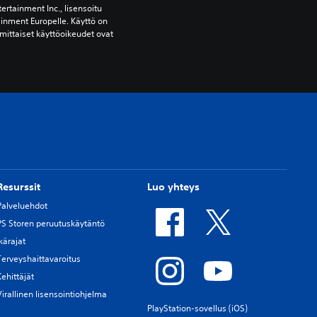
ertainment Inc., lisensoitu 
ainment Europelle. Käyttö on 
mittaiset käyttöoikeudet ovat 
Resurssit
Luo yhteys
Palveluehdot
PS Storen peruutuskäytäntö
Ikärajat
Terveyshaittavaroitus
Kehittäjät
Virallinen lisensointiohjelma
PlayStation-sovellus (iOS)