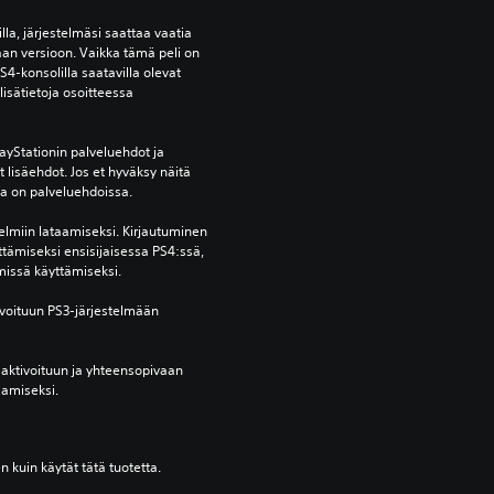
lla, järjestelmäsi saattaa vaatia 
an versioon. Vaikka tämä peli on 
S4-konsolilla saatavilla olevat 
isätietoja osoitteessa 
yStationin palveluehdot ja 
lisäehdot. Jos et hyväksy näitä 
oja on palveluehdoissa.
elmiin lataamiseksi. Kirjautuminen 
ttämiseksi ensisijaisessa PS4:ssä, 
missä käyttämiseksi.
voituun PS3-järjestelmään 
aktivoituun ja yhteensopivaan 
aamiseksi.
en kuin käytät tätä tuotetta.