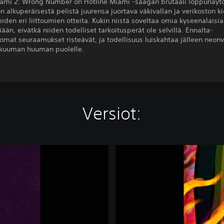
iami 2: Wrong Number on Hotline Miami -saagan brutaali loppunäytö
n alkuperäisestä pelistä juurensa juortava väkivallan ja verikoston ki
iden eri liittoumien otteita. Kukin niistä soveltaa omia kyseenalaisia
än, eivätkä niiden todelliset tarkoitusperät ole selvillä. Ennalta-
mat seuraamukset risteävät, ja todellisuus luiskahtaa jälleen neonv
n kuuman huuman puolelle.
Versiot:
H
o
t
l
i
n
e
M