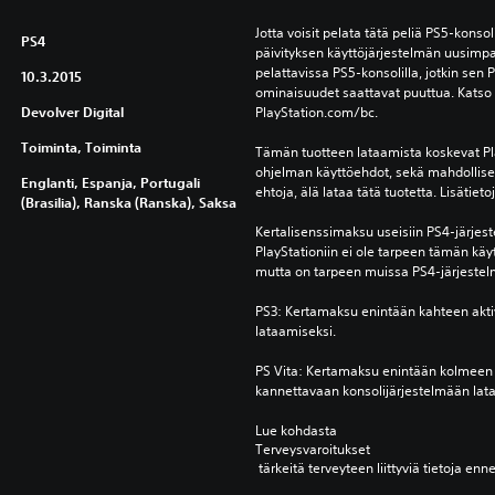
Jotta voisit pelata tätä peliä PS5-konsoli
PS4
päivityksen käyttöjärjestelmän uusimpa
pelattavissa PS5-konsolilla, jotkin sen P
10.3.2015
ominaisuudet saattavat puuttua. Katso l
Devolver Digital
PlayStation.com/bc.
Toiminta, Toiminta
Tämän tuotteen lataamista koskevat Pla
ohjelman käyttöehdot, sekä mahdolliset 
Englanti, Espanja, Portugali
ehtoja, älä lataa tätä tuotetta. Lisätiet
(Brasilia), Ranska (Ranska), Saksa
Kertalisenssimaksu useisiin PS4-järjest
PlayStationiin ei ole tarpeen tämän käy
mutta on tarpeen muissa PS4-järjestel
PS3: Kertamaksu enintään kahteen akti
lataamiseksi.
PS Vita: Kertamaksu enintään kolmeen 
kannettavaan konsolijärjestelmään lat
Lue kohdasta 
Terveysvaroitukset
 tärkeitä terveyteen liittyviä tietoja enn