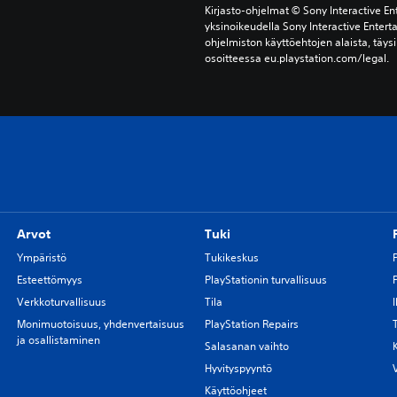
Kirjasto-ohjelmat © Sony Interactive Ent
yksinoikeudella Sony Interactive Entert
ohjelmiston käyttöehtojen alaista, täysi
osoitteessa eu.playstation.com/legal.
Arvot
Tuki
Ympäristö
Tukikeskus
Esteettömyys
PlayStationin turvallisuus
Verkkoturvallisuus
Tila
Monimuotoisuus, yhdenvertaisuus
PlayStation Repairs
ja osallistaminen
Salasanan vaihto
Hyvityspyyntö
Käyttöohjeet