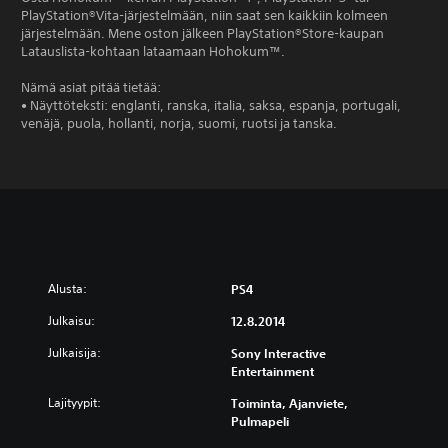
PlayStation®Vita-järjestelmään, niin saat sen kaikkiin kolmeen
järjestelmään. Mene oston jälkeen PlayStation®Store-kaupan
Latauslista-kohtaan lataamaan Hohokum™.
Nämä asiat pitää tietää:
• Näyttöteksti: englanti, ranska, italia, saksa, espanja, portugali,
venäjä, puola, hollanti, norja, suomi, ruotsi ja tanska.
Alusta:
PS4
Julkaisu:
12.8.2014
Julkaisija:
Sony Interactive
Entertainment
Lajityypit:
Toiminta, Ajanviete,
Pulmapeli