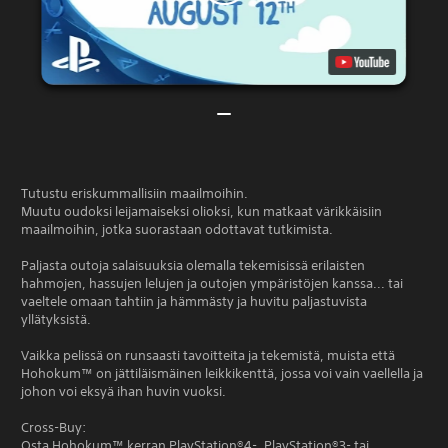
Tutustu eriskummallisiin maailmoihin.
Muutu oudoksi leijamaiseksi olioksi, kun matkaat värikkäisiin
maailmoihin, jotka suorastaan odottavat tutkimista.
Paljasta outoja salaisuuksia olemalla tekemisissä erilaisten
hahmojen, hassujen lelujen ja outojen ympäristöjen kanssa... tai
vaeltele omaan tahtiin ja hämmästy ja huvitu paljastuvista
yllätyksistä.
Vaikka pelissä on runsaasti tavoitteita ja tekemistä, muista että
Hohokum™ on jättiläismäinen leikkikenttä, jossa voi vain vaellella ja
johon voi eksyä ihan huvin vuoksi.
Cross-Buy:
Osta Hohokum™ kerran PlayStation®4-, PlayStation®3- tai