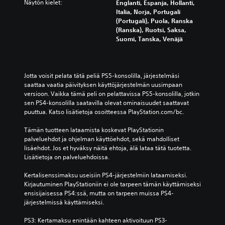
Näytön kielet:
Englanti, Espanja, Hollanti,
Italia, Norja, Portugali
(Portugali), Puola, Ranska
(Ranska), Ruotsi, Saksa,
Suomi, Tanska, Venäjä
Jotta voisit pelata tätä peliä PS5-konsolilla, järjestelmäsi 
saattaa vaatia päivityksen käyttöjärjestelmän uusimpaan 
versioon. Vaikka tämä peli on pelattavissa PS5-konsolilla, jotkin 
sen PS4-konsolilla saatavilla olevat ominaisuudet saattavat 
puuttua. Katso lisätietoja osoitteessa PlayStation.com/bc.
Tämän tuotteen lataamista koskevat PlayStationin 
palveluehdot ja ohjelman käyttöehdot, sekä mahdolliset 
lisäehdot. Jos et hyväksy näitä ehtoja, älä lataa tätä tuotetta. 
Lisätietoja on palveluehdoissa.
Kertalisenssimaksu useisiin PS4-järjestelmiin lataamiseksi. 
Kirjautuminen PlayStationiin ei ole tarpeen tämän käyttämiseksi 
ensisijaisessa PS4:ssä, mutta on tarpeen muissa PS4-
järjestelmissä käyttämiseksi.
PS3: Kertamaksu enintään kahteen aktivoituun PS3-