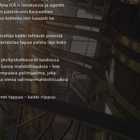
ina ICA:n laitoksesta ja agentti
en päätökseen Karpaattien
 kohteita niin luovasti tai
sältää kaikki tehtävät peleistä
nkertaistaa tapaa pelata läpi koko
a yksityiskohtaisesti luoduissa
 luovia mahdollisuuksia – koe
empaava pelimaailma, joka
lla olevia valinnanmahdollisuuksia
net tappaa – kaikki riippuu