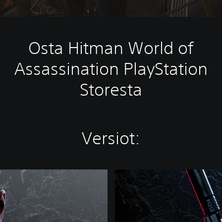
Osta Hitman World of
Assassination PlayStation
Storesta
Versiot:
W
O
A
P
a