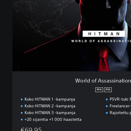
o
f
A
s
s
a
s
s
i
n
a
t
i
World of Assassinatio
o
n
PS4
PS5
Koko HITMAN 1 -kampanja
PSVR-tuki 
Koko HITMAN 2 -kampanja
Freelancer-
Koko HITMAN 3 -kampanja
Rajoitettu 
+20 sijaintia +1 000 haastetta
€69,95