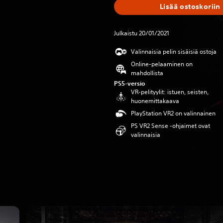
Lisää ostoskoriin
Julkaistu 20/01/2021
Valinnaisia pelin sisäisiä ostoja
Online-pelaaminen on
mahdollista
PS5-versio
VR-pelityylit: istuen, seisten,
huonemittakaava
PlayStation VR2 on valinnainen
PS VR2 Sense -ohjaimet ovat
valinnaisia