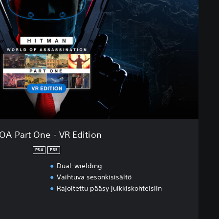
A Part One - VR Edition
PS4
PS5
Dual-wielding
Vaihtuva sesonkisisältö
Rajoitettu pääsy julkkiskohteisiin