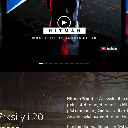
Hitman World of Assassination n
peleistä Hitman, Hitman 2 ja Hi
?
pääkampanjan, Contracts-tilan, E
:ksi yli 20
Arcadet sekä uuden Hitman: Free
Koe todella maailmaa kiertävä v