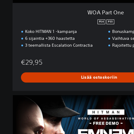
WOA Part One
PS4
PS5
Koko HITMAN 1 -kampanja
Bonuskampa
6 sijaintia +360 haastetta
Vaihtuva se
3 teemallista Escalation Contractia
Rajoitettu 
€29,95
Lisää ostoskoriin
H
I
T
M
A
N