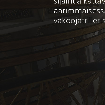
sijaintia katta
äärimmäisess
vakoojatrilleri