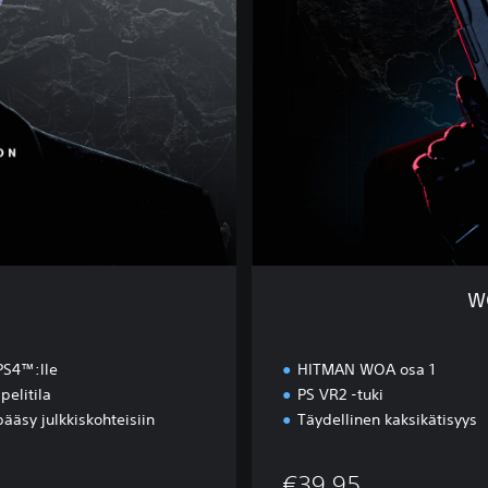
r
t
O
n
e
-
V
R
E
d
i
t
i
n
WO
o
n
PS4™:lle
HITMAN WOA osa 1
pelitila
PS VR2 -tuki
pääsy julkkiskohteisiin
Täydellinen kaksikätisyys
€39,95