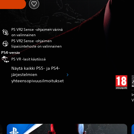
PS VR2 Sense -ohjaimen värinä
on valinnainen
PS VR2 Sense -ohjaimen
liipaisintehoste on valinnainen
PS4-versio
PS VR -lasit käytössä
Näytä kaikki PS5- ja PS4-
järjestelmien
yhteensopivuusilmoitukset
I
V