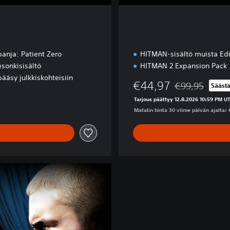
nja: Patient Zero
HITMAN-sisältö muista Edi
sonkisisältö
HITMAN 2 Expansion Pack
pääsy julkkiskohteisiin
€44,97
€99,95
Sääst
Alennettu alkup
Tarjous päättyy 12.8.2026 10:59 PM U
Matalin hinta 30 viime päivän ajalta: