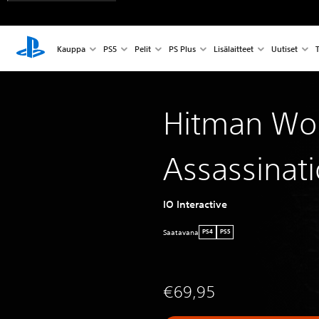
Kauppa
PS5
Pelit
PS Plus
Lisälaitteet
Uutiset
T
Hitman Wor
Assassinat
IO Interactive
Saatavana
PS4
PS5
€69,95