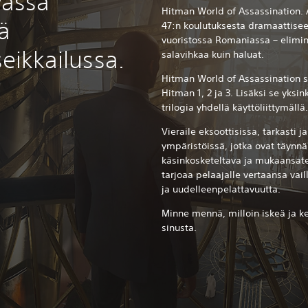
vassa
Hitman World of Assassination. A
ä
47:n koulutuksesta dramaattise
vuoristossa Romaniassa – eliminoi
seikkailussa.
salavihkaa kuin haluat.
Hitman World of Assassination si
Hitman 1, 2 ja 3. Lisäksi se yksi
trilogia yhdellä käyttöliittymällä.
Vieraile eksoottisissa, tarkasti j
ympäristöissä, jotka ovat täynnä
käsinkosketeltava ja mukaansat
tarjoaa pelaajalle vertaansa vai
ja uudelleenpelattavuutta.
Minne mennä, milloin iskeä ja ke
sinusta.