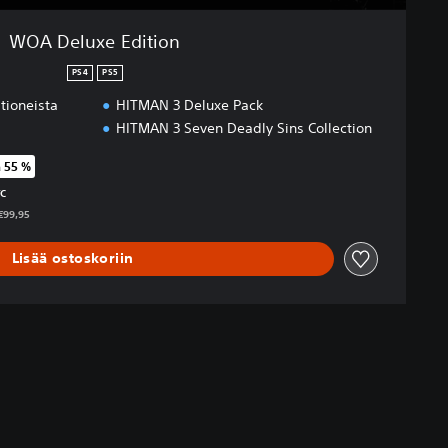
WOA Deluxe Edition
PS4
PS5
tioneista
HITMAN 3 Deluxe Pack
HITMAN 3 Seven Deadly Sins Collection
ä 55 %
eräisestä hinnasta €99,95
TC
 €99,95
Lisää ostoskoriin