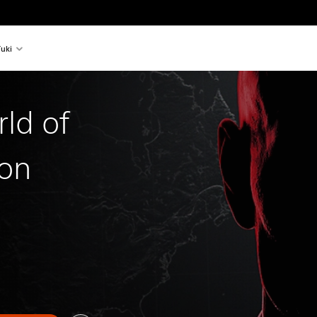
uki
ld of
ion