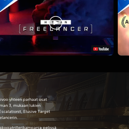
ivoo yhteen parhaat osat
tman 3, mukaan lukien
scalationit, Elusive Target
lancerin.
akoojatrillerikampanja pelissä