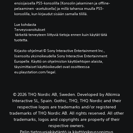
t
s
e
ensisijaisella PS5-konsolilla (Konsolin jakaminen ja offline-
n
k
t
s
s
pelaaminen -asetuksella) ja millä tahansa muulla PS5-
e
k
a
ä
s
konsolilla, kun kirjaudut sisään samalla tilillä.
n
u
t
e
a
v
a
a
i
m
Lue kohdasta 
o
v
i
p
u
Terveysvaroitukset
i
a
o
u
o
 tärkeitä terveyteen liittyviä tietoja ennen kuin käytät tätä 
m
l
t
h
d
tuotetta.
a
i
t
u
o
k
k
a
t
s
Kirjasto-ohjelmat © Sony Interactive Entertainment Inc., 
k
o
a
a
s
lisensoitu yksinoikeudella Sony Interactive Entertainment 
u
i
y
.
a
Europelle. Käyttö on ohjelmiston käyttöehtojen alaista, 
u
s
k
.
täysimittaiset käyttöoikeudet ovat osoitteessa 
k
s
s
eu.playstation.com/legal.
T
s
a
i
i
p
e
S
t
a
a
k
t
u
t
i
ä
s
u
© 2026 THQ Nordic AB, Sweden. Developed by Alkimia
a
n
i
t
r
Interactive SL, Spain. Gothic, THQ, THQ Nordic and their
i
a
n
i
i
m
m
respective logos are trademarks and/or registered
k
t
k
y
a
ä
trademarks of THQ Nordic AB. All rights reserved. All other
y
o
k
t
y
trademarks, logos and copyrights are property of their
s
k
i
t
t
respective owners.
(
s
a
o
t
Pelin tietosuojakäytäntö ja käyttöoikeussopimus
t
n