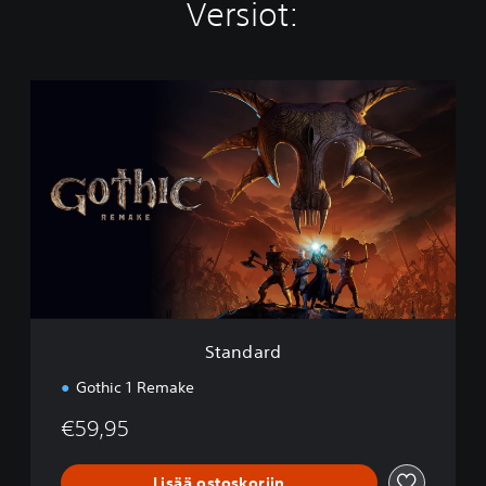
Versiot:
S
t
a
n
d
a
r
d
Standard
Gothic 1 Remake
€59,95
Lisää ostoskoriin