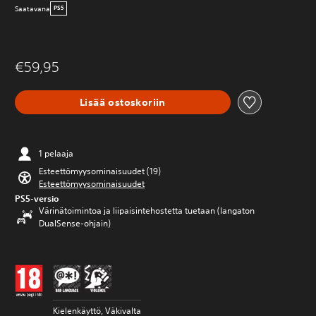
Saatavana
PS5
€59,95
Lisää ostoskoriin
1 pelaaja
Esteettömyysominaisuudet (19)
Esteettömyysominaisuudet
PS5-versio
Värinätoimintoa ja liipaisintehostetta tuetaan (langaton
DualSense-ohjain)
Kielenkäyttö, Väkivalta