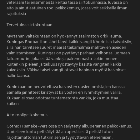
veteraani tai ensimmäistä kertaa tässä siirtokunnassa, luvassa on
aito ja ainutlaatuinen roolipelikokemus, jossa voit seikkailla ilman
rajoituksia.
Tervetuloa siirtokuntaan
Myrtanan valtakuntaan on hyökännyt säälimätön örkkilauma.
Kuningas Rhobar II on lähettänyt kaikki vangit Khorinisin kaivoksiin,
sillä hän tarvitsee suuret määrät taikamalmia mahtavien aseiden
valmistamiseen. Kuningas on pyytänyt parhaat velhonsa luomaan
taikamuurin, joka estää vankeja pakenemasta. Jokin menee
kuitenkin pieleen ja taikuus ryöstäytyy käsistä vangiten kaikki
kaivoksiin. Väkivaltaiset vangit ottavat kapinan myötä kaivokset
hallintaansa.
Kuninkaan on neuvoteltava kaivosten uusien omistajien kanssa.
Samalla jännitteet kiristyvät kaivosten eri ryhmittymien välillä.
Kukaan ei osaa odottaa tuntematonta vankia, joka muuttaa
kaiken...
Aito roolipelikokemus
Gothic 1 Remake ‑versiossa on säilytetty alkuperäinen pelikokemus.
Uudelleen luotu peli säilyttää alkuperäisestä pelistä tutun
rajoittamattoman tutkimisen ja tyydyttävän etenemisen.