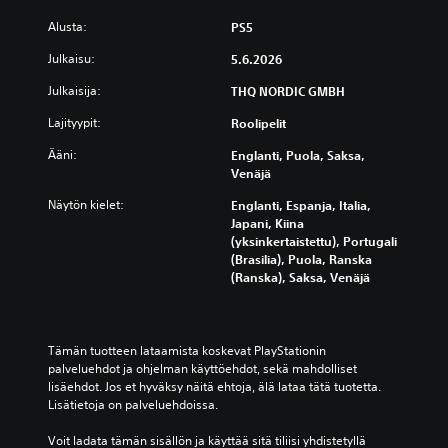
l
k
s
t
k
m
s
Alusta:
PS5
i
m
a
s
t
t
u
n
i
Julkaisu:
i
5.6.2026
t
k
t
e
a
ä
a
Julkaisija:
e
THQ NORDIC GMBH
s
i
V
u
k
i
s
o
Lajityypit:
Roolipelit
t
s
t
t
i
t
t
e
Ääni:
Englanti, Puola, Saksa,
e
t
a
i
t
Venäjä
n
p
a
t
ä
ä
e
p
y
ä
Näytön kielet:
Englanti, Espanja, Italia,
ä
l
e
s
n
Japani, Kiina
n
a
l
t
h
(yksinkertaistettu), Portugali
i
t
i
ä
e
(Brasilia), Puola, Ranska
l
a
n
,
l
(Ranska), Saksa, Venäjä
ä
p
h
k
p
h
e
a
o
p
t
l
a
s
o
e
i
s
k
l
Tämän tuotteen lataamista koskevat PlayStationin 
i
ä
t
a
u
palveluehdot ja ohjelman käyttöehdot, sekä mahdolliset 
d
j
a
p
k
lisäehdot. Jos et hyväksy näitä ehtoja, älä lataa tätä tuotetta. 
e
a
v
e
u
Lisätietoja on palveluehdoissa.
n
l
u
l
i
ä
i
u
i
s
Voit ladata tämän sisällön ja käyttää sitä tiliisi yhdistetyllä 
ä
i