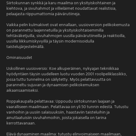
Siirtokunnan synkkä ja karu maailma on yksityiskohtainen ja
kiehtova, ja sivuhahmot ja villieläimet noudattavat realistisia,
pelaajasta riippumattomia päivärutiineja.
Vaikka pelin kulmakivet ovat ennallaan, uusioversion pelikokemusta
on parannettu laajennetuilla ja yksityiskohtaisemmilla
tehtäväketjuilla, sivuhahmojen uusilla päivärutiineilla ja reaktioilla,
uusilla liikkumiskyvyillä ja täysin modernisoidulla
taistelujärjestelmällä.
Ominaisuudet
Uskollinen uusioversio: Koe alkuperäinen, nykyajan tekniikkaa
hyödyntäen täysin uudelleen luotu vuoden 2001 roolipeliklassikko,
jossa tuttu tunnelma on säilytetty. Myös pelattavuutta on
paranneltu sujuvan ja dynaamisen pelikokemuksen
aikaansaamiseksi.
Roppakaupalla pelattavaa: Uppoudu siirtokunnan laajaan ja
vaaralliseen maailmaan. Pelattavaa on yli 50 tunnin edestä. Tutustu
vanhoihin ja uusiin salaisuuksiin, haastaviin taisteluihin ja
ainutlaatuisiin sivuhahmoihin, joista jokaisella on tarina
kerrottavanaan.
Elävä dynaaminen maailma: tutustu elinvoimaiseen maailmaan,