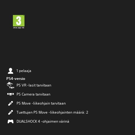
1 pelaaja
PS4-versio
PS VR -lasit tarvitaan
PS Camera tarvitaan
PS Move -liikeohjain tarvitaan
Tuettujen PS Move -liikeohjainten määrä: 2
DUALSHOCK 4 -ohjaimen värinä