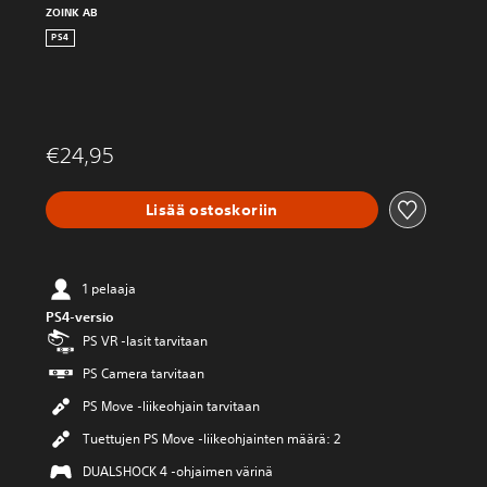
ZOINK AB
PS4
€24,95
Lisää ostoskoriin
1 pelaaja
PS4-versio
PS VR -lasit tarvitaan
PS Camera tarvitaan
PS Move -liikeohjain tarvitaan
Tuettujen PS Move -liikeohjainten määrä: 2
DUALSHOCK 4 -ohjaimen värinä