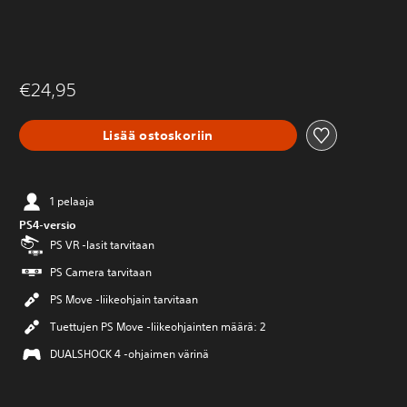
€24,95
Lisää ostoskoriin
1 pelaaja
PS4-versio
PS VR -lasit tarvitaan
PS Camera tarvitaan
PS Move -liikeohjain tarvitaan
Tuettujen PS Move -liikeohjainten määrä: 2
DUALSHOCK 4 -ohjaimen värinä