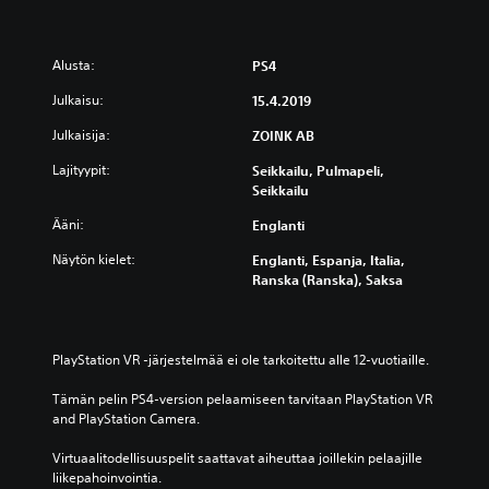
Alusta:
PS4
Julkaisu:
15.4.2019
Julkaisija:
ZOINK AB
Lajityypit:
Seikkailu, Pulmapeli,
Seikkailu
Ääni:
Englanti
Näytön kielet:
Englanti, Espanja, Italia,
Ranska (Ranska), Saksa
PlayStation VR -järjestelmää ei ole tarkoitettu alle 12-vuotiaille.
Tämän pelin PS4-version pelaamiseen tarvitaan PlayStation VR 
and PlayStation Camera.
Virtuaalitodellisuuspelit saattavat aiheuttaa joillekin pelaajille 
liikepahoinvointia.