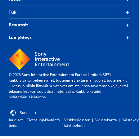
Tuki
Resurssit
Luo yhteys
© 2026 Sony Interactive Entertainment Europe Limited (SIEE)
Kaikki sisältö, pelien nimet, tuotenimet ja/tai mallisuojat, tuotemerkit,
kuvitus ja niihin liittyvät kuvat ovat omistajiensa tavaramerkkejä ja/tai
tekijänoikeuksin suojattua materiaalia. Kaikki oikeudet
pidätetään.
Lisätietoa
Suomi
Juridiset
Tietosuojakäytäntö
Verkkosivuston
Sivustokartta
Evästekäy
tiedot
käyttöehdot