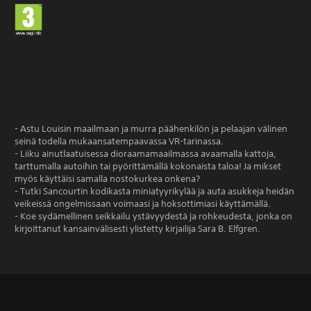
- Astu Louisin maailmaan ja murra päähenkilön ja pelaajan välinen
seinä todella mukaansatempaavassa VR-tarinassa.
- Liiku ainutlaatuisessa dioraamamaailmassa avaamalla kattoja,
tarttumalla autoihin tai pyörittämällä kokonaista taloa! Ja mikset
myös käyttäisi samalla nostokurkea onkena?
- Tutki Sancourtin kodikasta miniatyyrikylää ja auta asukkeja heidän
veikeissä ongelmissaan voimaasi ja hoksottimiasi käyttämällä.
- Koe sydämellinen seikkailu ystävyydestä ja rohkeudesta, jonka on
kirjoittanut kansainvälisesti ylistetty kirjailija Sara B. Elfgren.