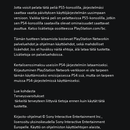
Jotta voisit pelata tätä peliä PS5-konsolilla, järjestelmäsi 
saattaa vaatia päivityksen käyttöjärjestelmän uusimpaan 
versioon. Vaikka tämä peli on pelattavissa PS5-konsolilla, jotkin 
sen PS4-konsolilla saatavilla olevat ominaisuudet saattavat 
puuttua. Katso lisätietoja osoitteessa PlayStation.com/bc.
Tämän tuotteen lataamista koskevat PlayStation Networkin 
palveluehdot ja ohjelman käyttöehdot, sekä mahdolliset 
lisäehdot. Jos et hyväksy näitä ehtoja, älä lataa tätä tuotetta. 
Lisätietoja on palveluehdoissa.
Kertalisenssimaksu useisiin PS4-järjestelmiin lataamiseksi. 
Kirjautuminen PlayStation Network-verkkoon ei ole tarpeen 
tämän käyttämiseksi ensisijaisessa PS4:ssä, mutta on tarpeen 
muissa PS4-järjestelmissä käyttämiseksi.
Lue kohdasta 
Terveysvaroitukset
 tärkeitä terveyteen liittyviä tietoja ennen kuin käytät tätä 
tuotetta.
Kirjasto-ohjelmat © Sony Interactive Entertainment Inc., 
lisensoitu yksinoikeudella Sony Interactive Entertainment 
Europelle. Käyttö on ohjelmiston käyttöehtojen alaista, 