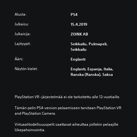
Alusta:
PS4
Julkaisu:
15.4.2019
Julkaisija:
ZOINK AB
Lajityypit:
Seikkailu, Pulmapeli,
Seikkailu
Ääni:
Englanti
Näytön kielet:
Englanti, Espanja, Italia,
Ranska (Ranska), Saksa
PlayStation VR -järjestelmää ei ole tarkoitettu alle 12-vuotiaille.
Tämän pelin PS4-version pelaamiseen tarvitaan PlayStation VR 
and PlayStation Camera.
Virtuaalitodellisuuspelit saattavat aiheuttaa joillekin pelaajille 
liikepahoinvointia.