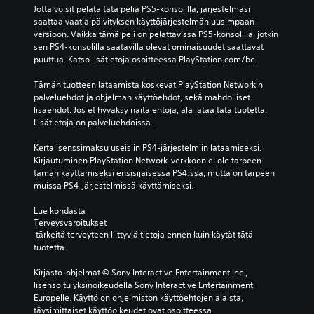
Jotta voisit pelata tätä peliä PS5-konsolilla, järjestelmäsi 
saattaa vaatia päivityksen käyttöjärjestelmän uusimpaan 
versioon. Vaikka tämä peli on pelattavissa PS5-konsolilla, jotkin 
sen PS4-konsolilla saatavilla olevat ominaisuudet saattavat 
puuttua. Katso lisätietoja osoitteessa PlayStation.com/bc.
Tämän tuotteen lataamista koskevat PlayStation Networkin 
palveluehdot ja ohjelman käyttöehdot, sekä mahdolliset 
lisäehdot. Jos et hyväksy näitä ehtoja, älä lataa tätä tuotetta. 
Lisätietoja on palveluehdoissa.
Kertalisenssimaksu useisiin PS4-järjestelmiin lataamiseksi. 
Kirjautuminen PlayStation Network-verkkoon ei ole tarpeen 
tämän käyttämiseksi ensisijaisessa PS4:ssä, mutta on tarpeen 
muissa PS4-järjestelmissä käyttämiseksi.
Lue kohdasta 
Terveysvaroitukset
 tärkeitä terveyteen liittyviä tietoja ennen kuin käytät tätä 
tuotetta.
Kirjasto-ohjelmat © Sony Interactive Entertainment Inc., 
lisensoitu yksinoikeudella Sony Interactive Entertainment 
Europelle. Käyttö on ohjelmiston käyttöehtojen alaista, 
täysimittaiset käyttöoikeudet ovat osoitteessa 