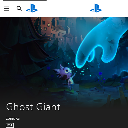
Haku
Haku
Ghost Giant
ZOINK AB
PS4