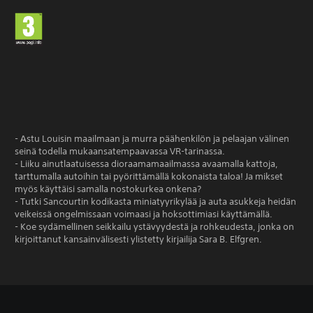
- Astu Louisin maailmaan ja murra päähenkilön ja pelaajan välinen
seinä todella mukaansatempaavassa VR-tarinassa.
- Liiku ainutlaatuisessa dioraamamaailmassa avaamalla kattoja,
tarttumalla autoihin tai pyörittämällä kokonaista taloa! Ja mikset
myös käyttäisi samalla nostokurkea onkena?
- Tutki Sancourtin kodikasta miniatyyrikylää ja auta asukkeja heidän
veikeissä ongelmissaan voimaasi ja hoksottimiasi käyttämällä.
- Koe sydämellinen seikkailu ystävyydestä ja rohkeudesta, jonka on
kirjoittanut kansainvälisesti ylistetty kirjailija Sara B. Elfgren.