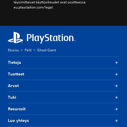
täysimittaiset käyttöoikeudet ovat osoitteessa 
eu.playstation.com/legal.
Etusivu
Pelit
Ghost Giant
Tietoja
Tuotteet
Arvot
Tuki
Resurssit
Luo yhteys