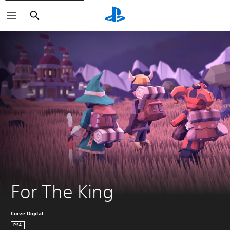
Haku
For The King
Curve Digital
PS4