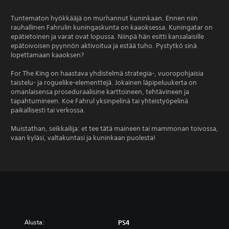
Tuntematon hyökkääjä on murhannut kuninkaan. Ennen niin
rauhallinen Fahrulin kuningaskunta on kaaoksessa. Kuningatar on
epätietoinen ja varat ovat lopussa. Niinpä hän esitti kansalaisille
epätoivoisen pyynnön aktivoitua ja estää tuho. Pystytkö sinä
lopettamaan kaaoksen?
For The King on haastava yhdistelmä strategia-, vuoropohjaisia
taistelu- ja roguelike-elementtejä. Jokainen läpipeluukerta on
omanlaisensa proseduraalisine karttoineen, tehtävineen ja
tapahtumineen. Koe Fahrul yksinpelinä tai yhteistyöpelinä
paikallisesti tai verkossa.
Muistathan, seikkailija: et tee tätä maineen tai mammonan toivossa,
vaan kyläsi, valtakuntasi ja kuninkaan puolesta!
Alusta:
PS4