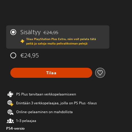
Sisältyy
€24,95
Alennettu alkuperäisestä hinnasta €24,95
Tilaa PlayStation Plus Extra, niin voit pelata tätä
peliä ja satoja muita pelivalikoiman pelejä
€24,95
Tilaa
PS Plus tarvitaan verkkopelaamiseen
Enintään 3 verkkopelaajaa, joilla on PS Plus -tilaus
Online-pelaaminen on mahdollista
1–3 pelaajaa
PS4-versio