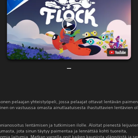
onen pelaajan yhteistyöpeli, jossa pelaajat ottavat lentävän paimen
ainen on vastuussa omasta ainutlaatuisesta ihastuttavien lentävien o
nnianosoitus lentämisen ja tutkimisen ilolle. Aloitat pienestä leijuvie
asta, jota sinun täytyy paimentaa ja lennättää kohti tuoreita,
mia laitumia. Matkan varrella opit kaiken kauniista ylängöistä ja se