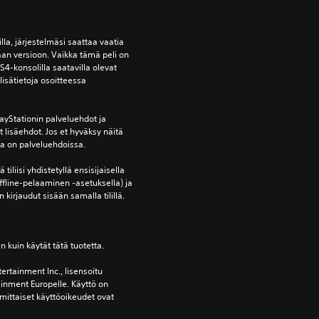
lla, järjestelmäsi saattaa vaatia 
an versioon. Vaikka tämä peli on 
S4-konsolilla saatavilla olevat 
isätietoja osoitteessa 
yStationin palveluehdot ja 
lisäehdot. Jos et hyväksy näitä 
oja on palveluehdoissa.
tiliisi yhdistetyllä ensisijaisella 
ffline-pelaaminen -asetuksella) ja 
 kirjaudut sisään samalla tilillä.
en kuin käytät tätä tuotetta.
ertainment Inc., lisensoitu 
ainment Europelle. Käyttö on 
mittaiset käyttöoikeudet ovat 