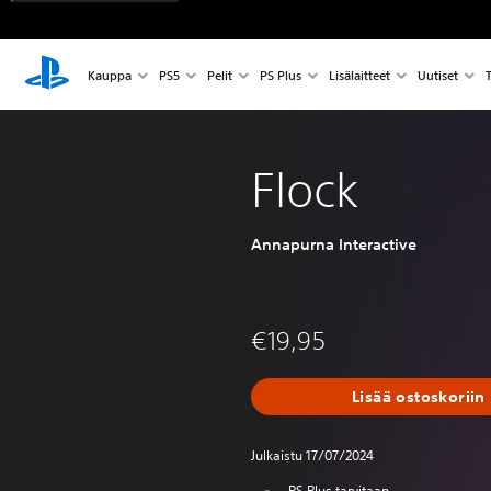
Kauppa
PS5
Pelit
PS Plus
Lisälaitteet
Uutiset
T
Flock
Annapurna Interactive
€19,95
Lisää ostoskoriin
Julkaistu 17/07/2024
PS Plus tarvitaan