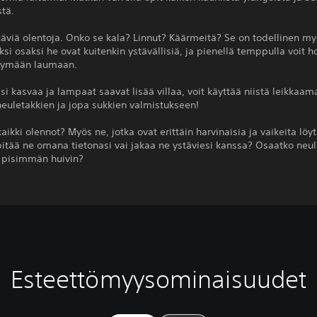
stä.
täviä olentoja. Onko se kala? Linnut? Käärmeitä? Se on todellinen my
i osaksi he ovat kuitenkin ystävällisiä, ja pienellä temppulla voit h
ittymään laumaan.
i kasvaa ja lampaat saavat lisää villaa, voit käyttää niistä leikkaama
neuletakkien ja jopa sukkien valmistukseen!
aikki olennot? Myös ne, jotka ovat erittäin harvinaisia ​​ja vaikeita löy
itää ne omana tietonasi vai jakaa ne ystäviesi kanssa? Osaatko neu
pisimmän huivin?
Esteettömyysominaisuudet