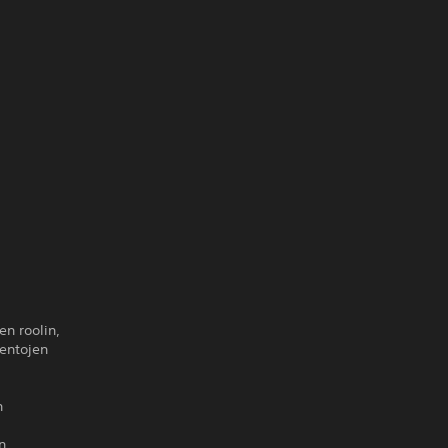
en roolin,
lentojen
n
n