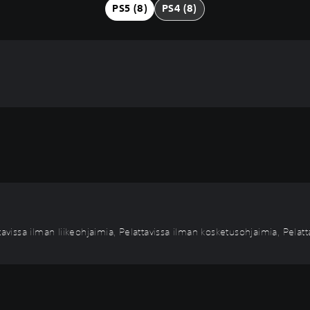
PS5 (8)
PS4 (8)
tavissa ilman liikeohjaimia, Pelattavissa ilman kosketusohjaimia, Pelat