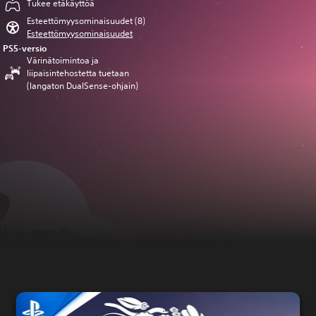
Tukee etäkäyttöä
Esteettömyysominaisuudet (8)
Esteettömyysominaisuudet
PS5-versio
Värinätoimintoa ja
liipaisintehostetta tuetaan
(langaton DualSense-ohjain)