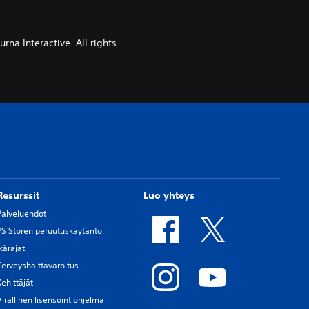
a Interactive. All rights
Resurssit
Luo yhteys
Palveluehdot
PS Storen peruutuskäytäntö
Ikärajat
Terveyshaittavaroitus
Kehittäjät
Virallinen lisensointiohjelma