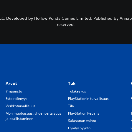
LLC. Developed by Hollow Ponds Games Limited. Published by Annapurn
reserved.
Arvot
Tuki
Ympäristö
Tukikeskus
Esteettömyys
PlayStationin turvallisuus
Verkkoturvallisuus
Tila
Monimuotoisuus, yhdenvertaisuus
PlayStation Repairs
ja osallistaminen
Salasanan vaihto
Hyvityspyyntö