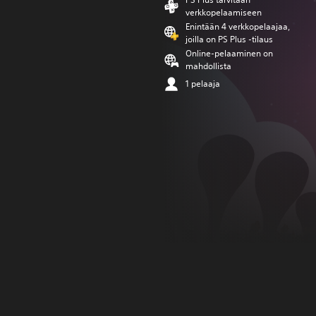
verkkopelaamiseen
Enintään 4 verkkopelaajaa,
joilla on PS Plus -tilaus
Online-pelaaminen on
mahdollista
1 pelaaja