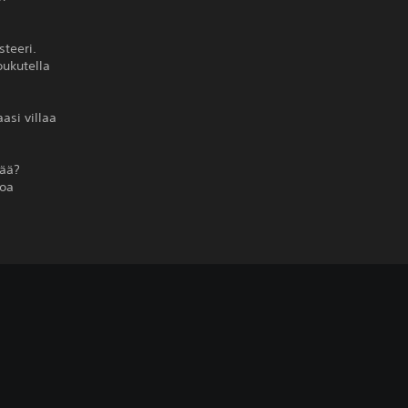
steeri.
oukutella
asi villaa
tää?
loa