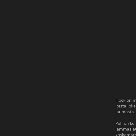
Flock on m
joista jok
laumasta.
Peli on ku
lammaslaum
koskematto