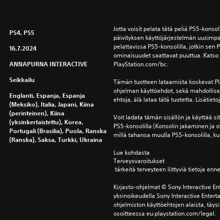
Jotta voisit pelata tätä peliä PS5-konsoli
PS4, PS5
päivityksen käyttöjärjestelmän uusimpa
pelattavissa PS5-konsolilla, jotkin sen P
16.7.2024
ominaisuudet saattavat puuttua. Katso l
ANNAPURNA INTERACTIVE
PlayStation.com/bc.
Seikkailu
Tämän tuotteen lataamista koskevat Pla
ohjelman käyttöehdot, sekä mahdolliset 
Englanti, Espanja, Espanja
ehtoja, älä lataa tätä tuotetta. Lisätiet
(Meksiko), Italia, Japani, Kiina
(perinteinen), Kiina
Voit ladata tämän sisällön ja käyttää sitä 
(yksinkertaistettu), Korea,
PS5-konsolilla (Konsolin jakaminen ja o
Portugali (Brasilia), Puola, Ranska
millä tahansa muulla PS5-konsolilla, kun
(Ranska), Saksa, Turkki, Ukraina
Lue kohdasta 
Terveysvaroitukset
 tärkeitä terveyteen liittyviä tietoja enn
Kirjasto-ohjelmat © Sony Interactive Ent
yksinoikeudella Sony Interactive Entert
ohjelmiston käyttöehtojen alaista, täysi
osoitteessa eu.playstation.com/legal.