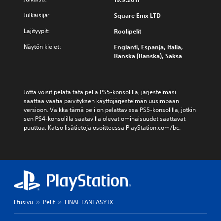
Julkaisija:
Square Enix LTD
Lajityypit:
Roolipelit
Näytön kielet:
Englanti, Espanja, Italia,
Ranska (Ranska), Saksa
Jotta voisit pelata tätä peliä PS5-konsolilla, järjestelmäsi 
saattaa vaatia päivityksen käyttöjärjestelmän uusimpaan 
versioon. Vaikka tämä peli on pelattavissa PS5-konsolilla, jotkin 
sen PS4-konsolilla saatavilla olevat ominaisuudet saattavat 
puuttua. Katso lisätietoja osoitteessa PlayStation.com/bc.
Etusivu
Pelit
FINAL FANTASY IX