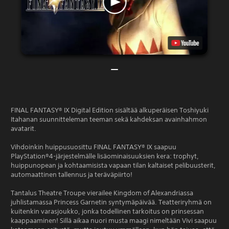
FINAL FANTASY® IX Digital Edition sisältää alkuperäisen Toshiyuki
Itahanan suunnitteleman teeman sekä kahdeksan avainhahmon
avatarit.
Vihdoinkin huippusuosittu FINAL FANTASY® IX saapuu
PlayStation®4-järjestelmälle lisäominaisuuksien kera: trophyt,
huippunopean ja kohtaamisista vapaan tilan kaltaiset pelibuusterit,
automaattinen tallennus ja teräväpiirto!
Tantalus Theatre Troupe vierailee Kingdom of Alexandriassa
juhlistamassa Princess Garnetin syntymäpäivää. Teatteriryhmä on
kuitenkin varasjoukko, jonka todellinen tarkoitus on prinsessan
kaappaaminen! Sillä aikaa nuori musta maagi nimeltään Vivi saapuu