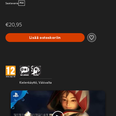
Saatavana
PS4
€20,95
Lisää ostoskoriin
Kielenkäyttö, Väkivalta