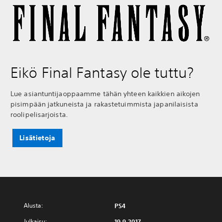
Eikö Final Fantasy ole tuttu?
Lue asiantuntijaoppaamme tähän yhteen kaikkien aikojen
pisimpään jatkuneista ja rakastetuimmista japanilaisista
roolipelisarjoista.
Lisätietoja
Alusta:
PS4
Julkaisu:
19.9.2017