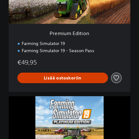
d
i
t
i
o
Premium Edition
n
Farming Simulator 19
Farming Simulator 19 - Season Pass
€49,95
Lisää ostoskoriin
F
a
r
m
i
n
g