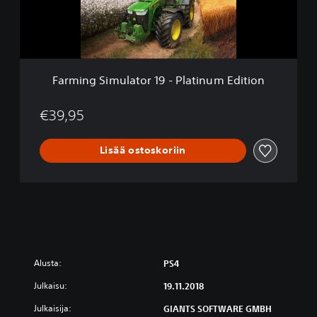
S
i
m
u
l
a
Farming Simulator 19 - Platinum Edition
t
o
r
€39,95
1
9
Lisää ostoskoriin
-
P
l
a
t
i
n
u
m
Alusta:
PS4
E
Julkaisu:
d
19.11.2018
i
Julkaisija:
GIANTS SOFTWARE GMBH
t