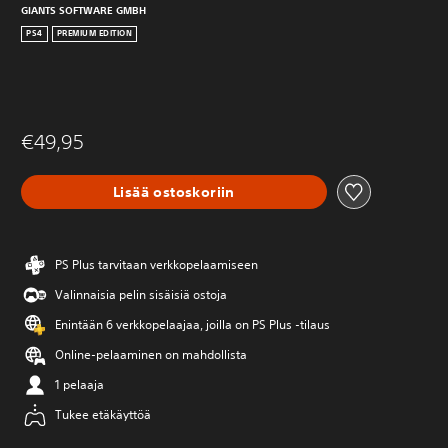
GIANTS SOFTWARE GMBH
PS4
PREMIUM EDITION
€49,95
Lisää ostoskoriin
PS Plus tarvitaan verkkopelaamiseen
Valinnaisia pelin sisäisiä ostoja
Enintään 6 verkkopelaajaa, joilla on PS Plus -tilaus
Online-pelaaminen on mahdollista
1 pelaaja
Tukee etäkäyttöä