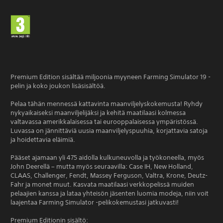
Premium Edition sisältää miljoonia myyneen Farming Simulator 19 -
pelin ja koko joukon lisäsisältöä.
Pelaa tähän mennessä kattavinta maanviljelyskokemusta! Ryhdy
nykyaikaiseksi maanviljelijäksi ja kehitä maatilaasi kolmessa
valtavassa amerikkalaisessa tai eurooppalaisessa ympäristössä.
Luvassa on jännittäviä uusia maanviljelyspuuhia, korjattavia satoja
ja hoidettavia eläimiä.
Pääset ajamaan yli 475 aidolla kulkuneuvolla ja työkoneella, myös
John Deerellä – mutta myös seuraavilla: Case IH, New Holland,
CLAAS, Challenger, Fendt, Massey Ferguson, Valtra, Krone, Deutz-
Fahr ja monet muut. Kasvata maatilaasi verkkopelissä muiden
pelaajien kanssa ja lataa yhteisön jäsenten luomia modeja, niin voit
laajentaa Farming Simulator -pelikokemustasi jatkuvasti!
Premium Editionin sisältö: