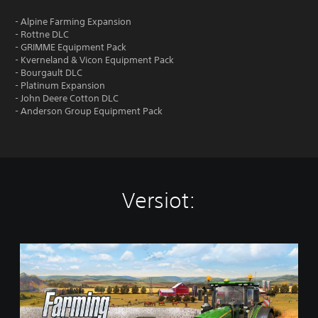
- Alpine Farming Expansion
- Rottne DLC
- GRIMME Equipment Pack
- Kverneland & Vicon Equipment Pack
- Bourgault DLC
- Platinum Expansion
- John Deere Cotton DLC
- Anderson Group Equipment Pack
Versiot:
S
t
a
n
d
a