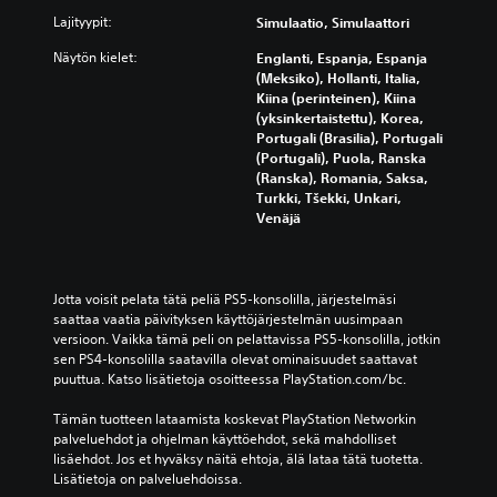
i
Lajityypit:
Simulaatio, Simulaattori
o
n
Näytön kielet:
Englanti, Espanja, Espanja
(Meksiko), Hollanti, Italia,
Kiina (perinteinen), Kiina
(yksinkertaistettu), Korea,
Portugali (Brasilia), Portugali
(Portugali), Puola, Ranska
(Ranska), Romania, Saksa,
Turkki, Tšekki, Unkari,
Venäjä
Jotta voisit pelata tätä peliä PS5-konsolilla, järjestelmäsi 
saattaa vaatia päivityksen käyttöjärjestelmän uusimpaan 
versioon. Vaikka tämä peli on pelattavissa PS5-konsolilla, jotkin 
sen PS4-konsolilla saatavilla olevat ominaisuudet saattavat 
puuttua. Katso lisätietoja osoitteessa PlayStation.com/bc.
Tämän tuotteen lataamista koskevat PlayStation Networkin 
palveluehdot ja ohjelman käyttöehdot, sekä mahdolliset 
lisäehdot. Jos et hyväksy näitä ehtoja, älä lataa tätä tuotetta. 
Lisätietoja on palveluehdoissa.