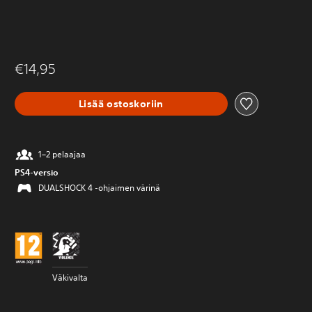
€14,95
Lisää ostoskoriin
1–2 pelaajaa
PS4-versio
DUALSHOCK 4 -ohjaimen värinä
Väkivalta