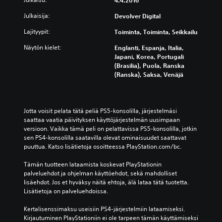
4.4.2016
Julkaisija:
Devolver Digital
Lajityypit:
Toiminta, Toiminta, Seikkailu
Näytön kielet:
Englanti, Espanja, Italia,
Japani, Korea, Portugali
(Brasilia), Puola, Ranska
(Ranska), Saksa, Venäjä
Jotta voisit pelata tätä peliä PS5-konsolilla, järjestelmäsi 
saattaa vaatia päivityksen käyttöjärjestelmän uusimpaan 
versioon. Vaikka tämä peli on pelattavissa PS5-konsolilla, jotkin 
sen PS4-konsolilla saatavilla olevat ominaisuudet saattavat 
puuttua. Katso lisätietoja osoitteessa PlayStation.com/bc.
Tämän tuotteen lataamista koskevat PlayStationin 
palveluehdot ja ohjelman käyttöehdot, sekä mahdolliset 
lisäehdot. Jos et hyväksy näitä ehtoja, älä lataa tätä tuotetta. 
Lisätietoja on palveluehdoissa.
Kertalisenssimaksu useisiin PS4-järjestelmiin lataamiseksi. 
Kirjautuminen PlayStationiin ei ole tarpeen tämän käyttämiseksi 