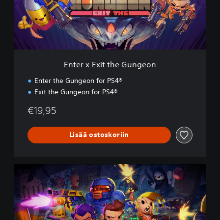
E
x
i
t
t
h
e
Enter x Exit the Gungeon
G
u
Enter the Gungeon for PS4®
n
Exit the Gungeon for PS4®
g
e
€19,95
o
n
Lisää ostoskoriin
E
n
t
e
r
t