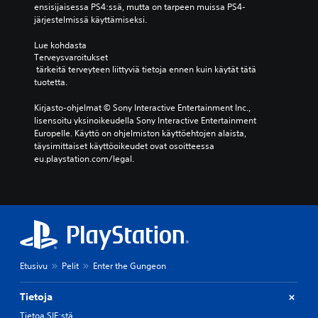
ensisijaisessa PS4:ssä, mutta on tarpeen muissa PS4-
järjestelmissä käyttämiseksi.
Lue kohdasta 
Terveysvaroitukset
 tärkeitä terveyteen liittyviä tietoja ennen kuin käytät tätä 
tuotetta.
Kirjasto-ohjelmat © Sony Interactive Entertainment Inc., 
lisensoitu yksinoikeudella Sony Interactive Entertainment 
Europelle. Käyttö on ohjelmiston käyttöehtojen alaista, 
täysimittaiset käyttöoikeudet ovat osoitteessa 
eu.playstation.com/legal.
Etusivu
Pelit
Enter the Gungeon
Tietoja
Tietoa SIE:stä