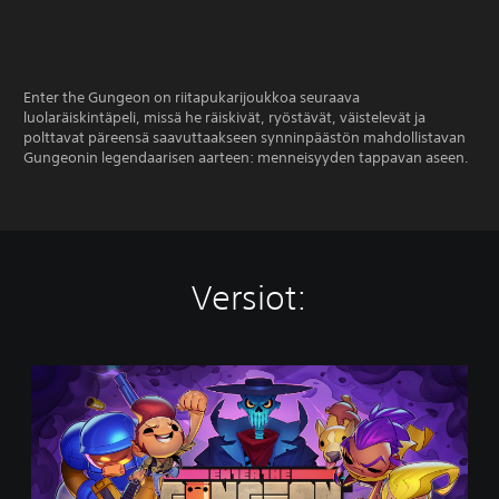
Enter the Gungeon on riitapukarijoukkoa seuraava
luolaräiskintäpeli, missä he räiskivät, ryöstävät, väistelevät ja
polttavat päreensä saavuttaakseen synninpäästön mahdollistavan
Gungeonin legendaarisen aarteen: menneisyyden tappavan aseen.
Versiot:
E
n
t
e
r
x