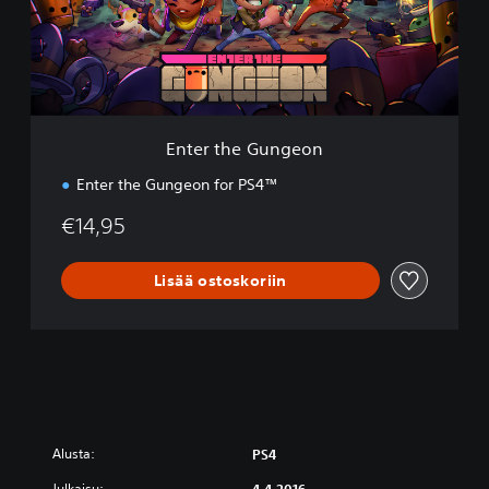
h
e
G
u
n
g
e
Enter the Gungeon
o
n
Enter the Gungeon for PS4™
€14,95
Lisää ostoskoriin
Alusta:
PS4
Julkaisu: