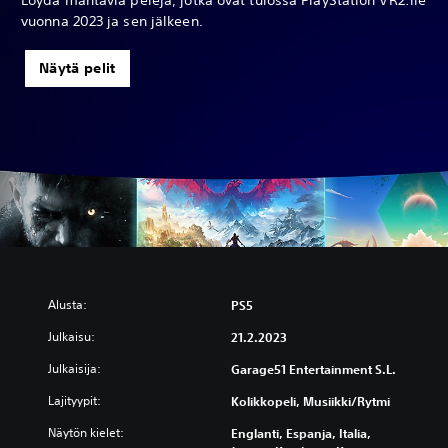
Löydä mahtavia pelejä, jotka ovat tulossa PlayStation VR2:lle
vuonna 2023 ja sen jälkeen.
Näytä pelit
Alusta:
PS5
Julkaisu:
21.2.2023
Julkaisija:
Garage51 Entertainment S.L.
Lajityypit:
Kolikkopeli, Musiikki/rytmi
Näytön kielet:
Englanti, Espanja, Italia,