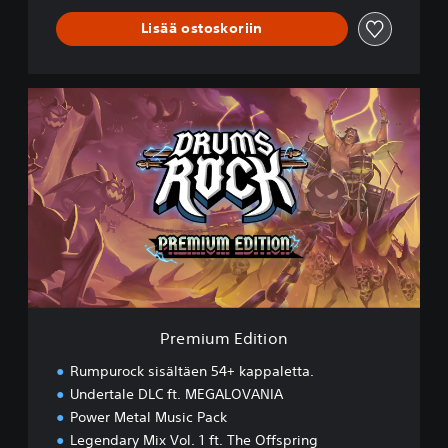
Lisää ostoskoriin
P
r
e
m
i
u
m
E
d
i
t
i
o
Premium Edition
n
Rumpurock sisältäen 54+ kappaletta.
Undertale DLC ft. MEGALOVANIA
Power Metal Music Pack
Legendary Mix Vol. 1 ft. The Offspring