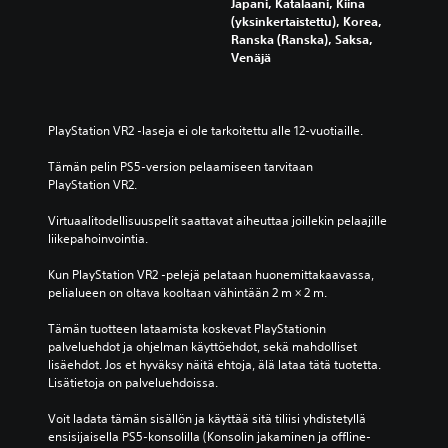
Japani, Katalaani, Kiina
(yksinkertaistettu), Korea,
Ranska (Ranska), Saksa,
Venäjä
PlayStation VR2 ‑laseja ei ole tarkoitettu alle 12-vuotiaille.
Tämän pelin PS5-version pelaamiseen tarvitaan 
PlayStation VR2.
Virtuaalitodellisuuspelit saattavat aiheuttaa joillekin pelaajille 
liikepahoinvointia.
Kun PlayStation VR2 -pelejä pelataan huonemittakaavassa, 
pelialueen on oltava kooltaan vähintään 2 m × 2 m.
Tämän tuotteen lataamista koskevat PlayStationin 
palveluehdot ja ohjelman käyttöehdot, sekä mahdolliset 
lisäehdot. Jos et hyväksy näitä ehtoja, älä lataa tätä tuotetta. 
Lisätietoja on palveluehdoissa.
Voit ladata tämän sisällön ja käyttää sitä tiliisi yhdistetyllä 
ensisijaisella PS5-konsolilla (Konsolin jakaminen ja offline-