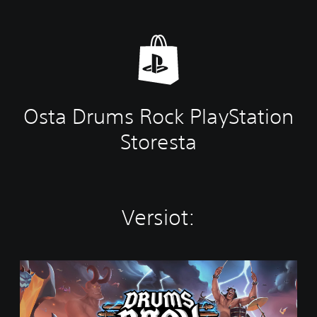
Osta Drums Rock PlayStation
Storesta
Versiot:
S
t
a
n