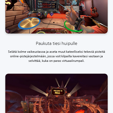
Paukuta tiesi huipulle
Selätä kolme vaikeustasoa ja aseta muut kateelliseksi tekeviä pisteitä
online-pistejärjestelmään, jossa voit kilpailla kavereitasi vastaan ja
selvittää, kuka on paras virtuaalirumpali.