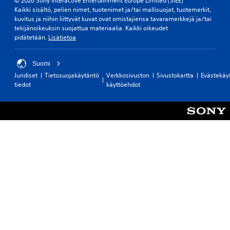
© 2026 Sony Interactive Entertainment Europe Limited (SIEE)
Kaikki sisältö, pelien nimet, tuotenimet ja/tai mallisuojat, tuotemerkit,
kuvitus ja niihin liittyvät kuvat ovat omistajiensa tavaramerkkejä ja/tai
tekijänoikeuksin suojattua materiaalia. Kaikki oikeudet
pidätetään.
Lisätietoa
Suomi
Juridiset
Tietosuojakäytäntö
Verkkosivuston
Sivustokartta
Evästekäy
tiedot
käyttöehdot