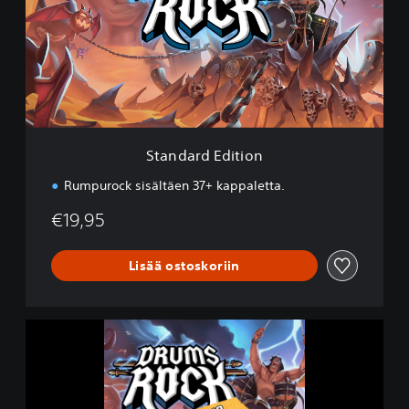
d
a
r
d
E
d
i
t
i
Standard Edition
o
n
Rumpurock sisältäen 37+ kappaletta.
€19,95
Lisää ostoskoriin
D
r
u
m
s