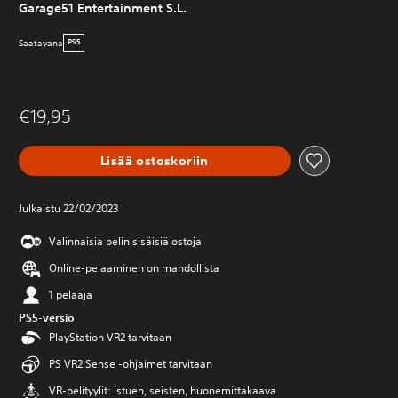
Garage51 Entertainment S.L.
Saatavana
PS5
€19,95
Lisää ostoskoriin
Julkaistu 22/02/2023
Valinnaisia pelin sisäisiä ostoja
Online-pelaaminen on mahdollista
1 pelaaja
PS5-versio
PlayStation VR2 tarvitaan
PS VR2 Sense -ohjaimet tarvitaan
VR-pelityylit: istuen, seisten, huonemittakaava