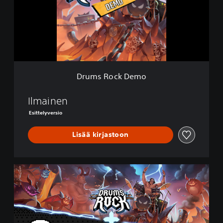
R
o
c
k
D
e
m
o
Drums Rock Demo
Ilmainen
Esittelyversio
Lisää kirjastoon
U
n
d
e
r
t