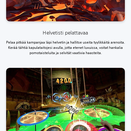
Helvetisti pelattavaa
Pelaa pitkää kampanjaa läpi helvetin ja hallitse useita tyylikkäitä arenoita.
Kerää tähtiä kapulataitojesi avulla, jotta etenet luvuissa, voitat hankalia
pomotaisteluita ja selvität vaativia haasteita.