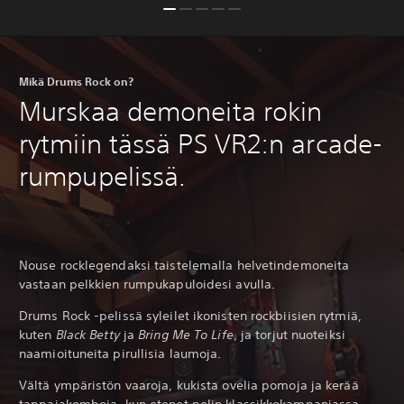
Mikä Drums Rock on?
Murskaa demoneita rokin
rytmiin tässä PS VR2:n arcade-
rumpupelissä.
Nouse rocklegendaksi taistelemalla helvetindemoneita
vastaan pelkkien rumpukapuloidesi avulla.
Drums Rock -pelissä syleilet ikonisten rockbiisien rytmiä,
kuten
Black Betty
ja
Bring Me To Life
, ja torjut nuoteiksi
naamioituneita pirullisia laumoja.
Vältä ympäristön vaaroja, kukista ovelia pomoja ja kerää
tappajakomboja, kun etenet pelin klassikkokampanjassa.