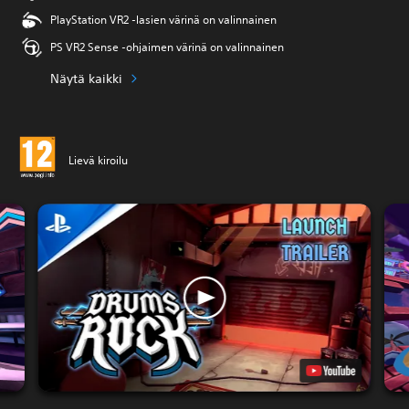
PlayStation VR2 -lasien värinä on valinnainen
PS VR2 Sense -ohjaimen värinä on valinnainen
Näytä kaikki
Lievä kiroilu