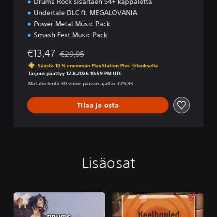
Drums Rock sisältäen 54+ kappaletta
Undertale DLC ft. MEGALOVANIA
Power Metal Music Pack
Smash Fest Music Pack
€13,47
€29,95
Alennettu alkuperäisestä hinnasta €29,95
Säästä 10 % enemmän PlayStation Plus -tilauksella
Tarjous päättyy 12.8.2026 10:59 PM UTC
Matalin hinta 30 viime päivän ajalta: €29,95
Tilaa ja osta
Lisäosat