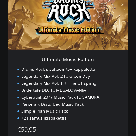
i
m
a
t
e
M
u
s
i
c
Ultimate Music Edition
E
d
Drums Rock sisältäen 75+ kappaletta
i
Legendary Mix Vol. 2 ft. Green Day
t
Legendary Mix Vol. 1 ft. The Offspring
i
o
Undertale DLC ft. MEGALOVANIA
n
Cyberpunk 2077 Music Pack ft. SAMURAI
Pantera x Disturbed Music Pack
Simple Plan Music Pack
+2 lisämusiikkipakettia
€59,95