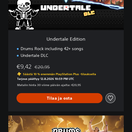
a
l
e
E
d
i
t
Undertale Edition
i
o
Drums Rock including 42+ songs
n
Undertale DLC
€9,42
€20,95
Alennettu alkuperäisestä hinnasta €20,95
Säästä 10 % enemmän PlayStation Plus -tilauksella
Tarjous päättyy 12.8.2026 10:59 PM UTC
Matalin hinta 30 viime päivän ajalta: €20,95
Tilaa ja osta
U
l
t