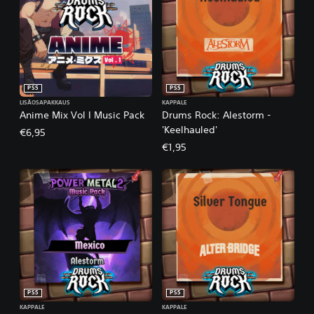
PS5
PS5
LISÄOSAPAKKAUS
KAPPALE
Anime Mix Vol I Music Pack
Drums Rock: Alestorm -
'Keelhauled'
€6,95
€1,95
PS5
PS5
KAPPALE
KAPPALE