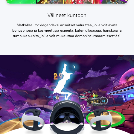
Välineet kuntoon
Matkallasi rocklegendaksi ansaitset valuuttaa, jolla voit avata
bonusbiisejä ja kosmeettisia esineitä, kuten ulkoasuja, hanskoja ja
rumpukapuloita, joilla voit mukauttaa demoninsurmaamissettiäsi.