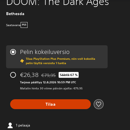
DOOM: The Dark Ages
Bethesda
Saatavana
PS5
Pelin kokeiluversio
Tilaa PlayStation Plus Premium, niin voit kokeilla
pelin täyttä versiota 1 tuntia
€26,38
€79,95
Säästä 67 %
Alennettu alkuperäisestä hinnasta €79,95
Tarjous päättyy 12.8.2026 10:59 PM UTC
Matalin hinta 30 viime päivän ajalta: €79,95
Tilaa
1 pelaaja