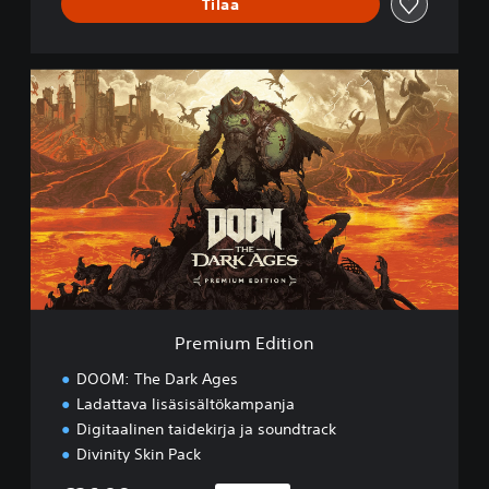
Tilaa
P
r
e
m
i
u
m
E
d
i
t
i
o
Premium Edition
n
DOOM: The Dark Ages
Ladattava lisäsisältökampanja
Digitaalinen taidekirja ja soundtrack
Divinity Skin Pack