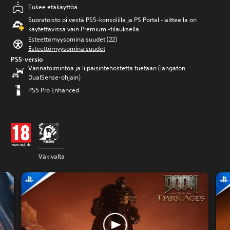
Tukee etäkäyttöä
Suoratoisto pilvestä PS5-konsolilla ja PS Portal ‑laitteella on
käytettävissä vain Premium ‑tilauksella
Esteettömyysominaisuudet (22)
Esteettömyysominaisuudet
PS5-versio
Värinätoimintoa ja liipaisintehostetta tuetaan (langaton
DualSense-ohjain)
PS5 Pro Enhanced
Väkivalta