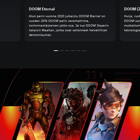
DOOM Eternal
DOOM (2
Alun perin vuonna 2020 julkaistu DOOM Eternal on
Hurja, ru
vuoden 2016 DOOM-pelin verentahrima,
DOOM-sarj
toiminnantäyteinen jatko-osa. Se tuo DOOM Slayerin
mutkattom
takaisin Maahan, jonka ovat vallanneet helvetilliset
teknologi
demonilaumat.