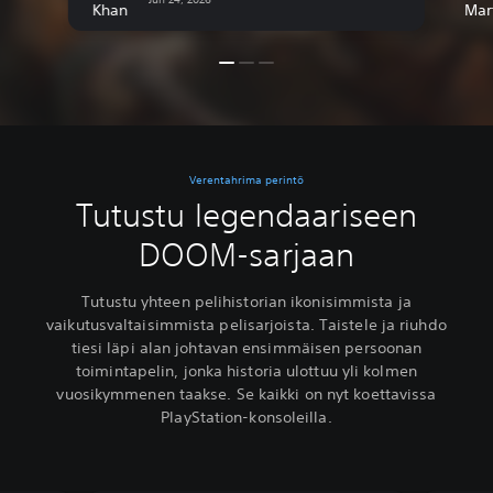
players […]
core
Verentahrima perintö
Tutustu legendaariseen
DOOM-sarjaan
Tutustu yhteen pelihistorian ikonisimmista ja
vaikutusvaltaisimmista pelisarjoista. Taistele ja riuhdo
tiesi läpi alan johtavan ensimmäisen persoonan
toimintapelin, jonka historia ulottuu yli kolmen
vuosikymmenen taakse. Se kaikki on nyt koettavissa
PlayStation-konsoleilla.