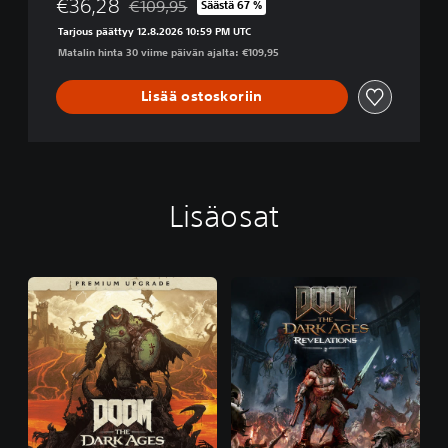
€36,28
€109,95
Säästä 67 %
Alennettu alkuperäisestä hinnasta €109,95
Tarjous päättyy 12.8.2026 10:59 PM UTC
Matalin hinta 30 viime päivän ajalta: €109,95
Lisää ostoskoriin
Lisäosat