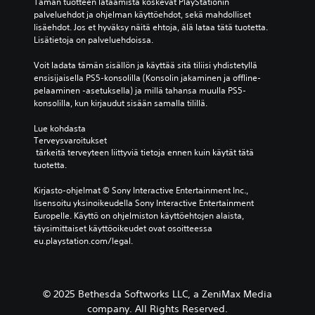
Tämän tuotteen lataamista koskevat PlayStationin 
ä
ä
v
i
a
palveluehdot ja ohjelman käyttöehdot, sekä mahdolliset 
y
r
o
l
i
lisäehdot. Jos et hyväksy näitä ehtoja, älä lataa tätä tuotetta. 
s
e
i
ö
o
Lisätietoja on palveluehdoissa.
i
j
m
i
t
n
ä
a
l
t
Voit ladata tämän sisällön ja käyttää sitä tiliisi yhdistetyllä 
.
v
k
l
a
ensisijaisella PS5-konsolilla (Konsolin jakaminen ja offline-
o
k
e
a
pelaaminen -asetuksella) ja millä tahansa muulla PS5-
i
u
.
y
S
konsolilla, kun kirjaudut sisään samalla tilillä.
d
u
k
ä
a
k
s
Lue kohdasta 
ä
S
a
s
i
Terveysvaroitukset
d
e
n
i
t
 tärkeitä terveyteen liittyviä tietoja ennen kuin käytät tätä 
e
l
m
a
t
tuotetta.
t
y
k
t
ä
ö
t
a
e
i
Kirjasto-ohjelmat © Sony Interactive Entertainment Inc., 
s
i
ä
ä
n
lisensoitu yksinoikeudella Sony Interactive Entertainment 
m
m
v
k
t
Europelle. Käyttö on ohjelmiston käyttöehtojen alaista, 
u
y
ä
ä
täysimittaiset käyttöoikeudet ovat osoitteessa 
e
u
k
y
eu.playstation.com/legal.
s
k
t
i
t
a
s
t
s
t
u
t
a
t
ö
v
i
a
ä
ö
© 2025 Bethesda Softworks LLC, a ZeniMax Media
a
,
t
ä
n
company. All Rights Reserved.
j
n
n
y