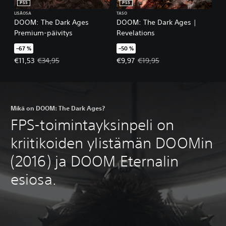
PS5
PS5
LISÄOSA
TASO
DOOM: The Dark Ages
DOOM: The Dark Ages |
Premium-päivitys
Revelations
–67 %
–50 %
Tarjoushinta, €11,53. Alkuperäinen hinta, €34,95.
Tarjoushinta, €9,97. Alkuperäinen
€11,53
€34,95
€9,97
€19,95
Mikä on DOOM: The Dark Ages?
FPS-toimintayksinpeli on
kriitikoiden ylistämän DOOMin
(2016) ja DOOM Eternalin
esiosa.