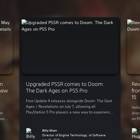
on
Upgraded PSSR comes to Doom:
Rev
 new
The Dark Ages on PS5 Pro
fro
15
Free Update 4 releases alongside Doom: The Dark
Ages | Revelations on July 7, allowing all
Hell
PlayStation 5 Pro players a new way to experience
om
dire
idTech8’s vision of medieval Hell with the
work
on Pl
advanced version of PlayStation Spectral Super
. It’s
can’t
Resolution (PSSR). This upgraded version of PSSR,
t. In
alre
Billy Khan
rolled out on PS5 Pro earlier this year, means
Director of Engine Technology, id Software
prem
Jun 24, 2026