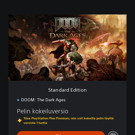
S
t
a
n
d
a
r
d
E
d
i
t
i
Standard Edition
o
n
DOOM: The Dark Ages
Pelin kokeiluversio
Tilaa PlayStation Plus Premium, niin voit kokeilla pelin täyttä
versiota 1 tuntia