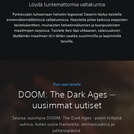
Löydä tuntemattomia valtakuntia
Pyrkiessään tuhoamaan helvetin legioonat Slayerin täytyy taistella
ennennäkemättömissä valtakunnissa. Haasteita piilee kaikissa eeppisten
taistelukenttien, muinaisten helvetinnäkymien ja tuonpuoleisten
maailmojen varjoissa. Taistele tiesi läpi uhkaavan, salaisuuksien
täyttämän maailman id:n tähän saakka suurimmilla ja laajimmilla
tasoilla.
Pysy ajan tasalla
DOOM: The Dark Ages —
uusimmat uutiset
Seuraa uusimpia DOOM: The Dark Ages -peliin liittyviä
uutisia, kuten uusia trailereita, ominaisuuksia ja
julkaisupäiviä.