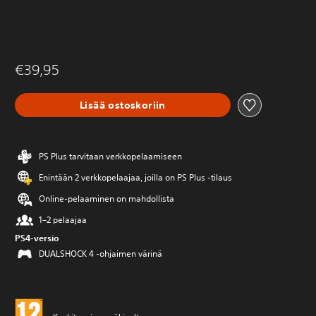
€39,95
Lisää ostoskoriin
PS Plus tarvitaan verkkopelaamiseen
Enintään 2 verkkopelaajaa, joilla on PS Plus -tilaus
Online-pelaaminen on mahdollista
1–2 pelaajaa
PS4-versio
DUALSHOCK 4 -ohjaimen värinä