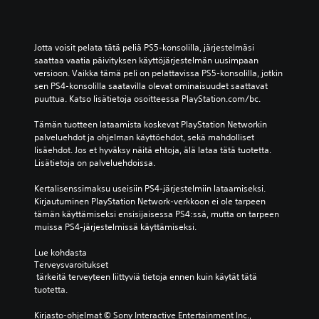
Jotta voisit pelata tätä peliä PS5-konsolilla, järjestelmäsi 
saattaa vaatia päivityksen käyttöjärjestelmän uusimpaan 
versioon. Vaikka tämä peli on pelattavissa PS5-konsolilla, jotkin 
sen PS4-konsolilla saatavilla olevat ominaisuudet saattavat 
puuttua. Katso lisätietoja osoitteessa PlayStation.com/bc.
Tämän tuotteen lataamista koskevat PlayStation Networkin 
palveluehdot ja ohjelman käyttöehdot, sekä mahdolliset 
lisäehdot. Jos et hyväksy näitä ehtoja, älä lataa tätä tuotetta. 
Lisätietoja on palveluehdoissa.
Kertalisenssimaksu useisiin PS4-järjestelmiin lataamiseksi. 
Kirjautuminen PlayStation Network-verkkoon ei ole tarpeen 
tämän käyttämiseksi ensisijaisessa PS4:ssä, mutta on tarpeen 
muissa PS4-järjestelmissä käyttämiseksi.
Lue kohdasta 
Terveysvaroitukset
 tärkeitä terveyteen liittyviä tietoja ennen kuin käytät tätä 
tuotetta.
Kirjasto-ohjelmat © Sony Interactive Entertainment Inc., 