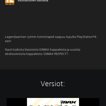
Keskitasoinen väkivalta
Legendaarinen rytmin toimintapeli saapuu lopulta PlayStation®4:
een!
Nauti kaikista klassisista DJMAX-kappaleista ja uusista
eksklusiivisista kappaleista 'DJMAX RESPECT'!
Versiot:
D
J