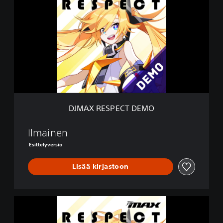
M
A
X
R
E
S
P
E
C
T
D
DJMAX RESPECT DEMO
E
M
O
Ilmainen
Esittelyversio
Lisää kirjastoon
D
J
M