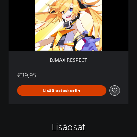
A
X
R
E
S
P
E
C
T
DJMAX RESPECT
€39,95
Lisää ostoskoriin
Lisäosat