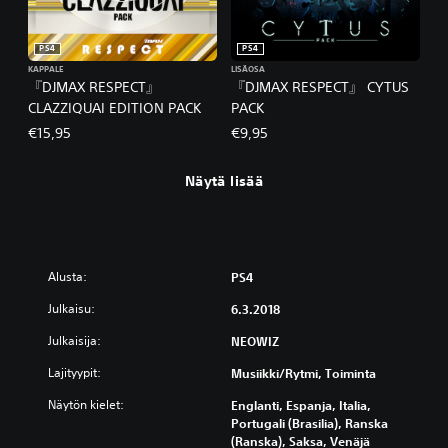
PS4
PS4
KAPPALE
LISÄOSA
『DJMAX RESPECT』
『DJMAX RESPECT』 CYTUS
CLAZZIQUAI EDITION PACK
PACK
€15,95
€9,95
Näytä lisää
Alusta:
PS4
Julkaisu:
6.3.2018
Julkaisija:
NEOWIZ
Lajityypit:
Musiikki/rytmi, Toiminta
Näytön kielet:
Englanti, Espanja, Italia,
Portugali (Brasilia), Ranska
(Ranska), Saksa, Venäjä