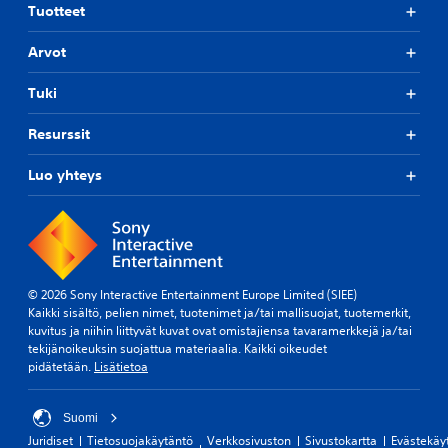
Tuotteet
Arvot
Tuki
Resurssit
Luo yhteys
© 2026 Sony Interactive Entertainment Europe Limited (SIEE)
Kaikki sisältö, pelien nimet, tuotenimet ja/tai mallisuojat, tuotemerkit,
kuvitus ja niihin liittyvät kuvat ovat omistajiensa tavaramerkkejä ja/tai
tekijänoikeuksin suojattua materiaalia. Kaikki oikeudet
pidätetään.
Lisätietoa
Suomi
Juridiset
Tietosuojakäytäntö
Verkkosivuston
Sivustokartta
Evästekäy