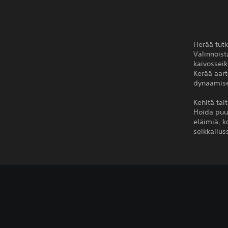
Herää tut
Valinnoist
kaivosseik
Kerää aart
dynaamise
Kehitä tai
Hoida puut
eläimiä, 
seikkailus