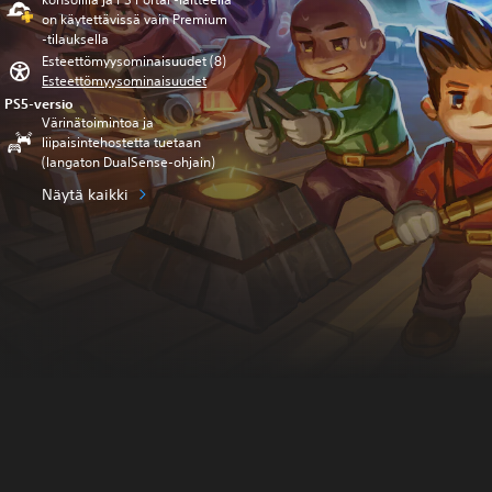
on käytettävissä vain Premium
‑tilauksella
Esteettömyysominaisuudet (8)
Esteettömyysominaisuudet
PS5-versio
Värinätoimintoa ja
liipaisintehostetta tuetaan
(langaton DualSense-ohjain)
Näytä kaikki