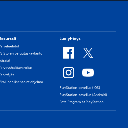
Resurssit
Luo yhteys
Palveluehdot
PS Storen peruutuskäytäntö
Ikärajat
Terveyshaittavaroitus
Kehittäjät
Virallinen lisensointiohjelma
PlayStation-sovellus (iOS)
PlayStation-sovellus (Android)
Beta Program at PlayStation