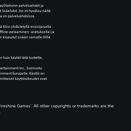
yStationin palveluehdot ja 
lisäehdot. Jos et hyväksy näitä 
oja on palveluehdoissa.
tiliisi yhdistetyllä ensisijaisella 
ffline-pelaaminen -asetuksella) ja 
 kirjaudut sisään samalla tilillä.
en kuin käytät tätä tuotetta.
ertainment Inc., lisensoitu 
ainment Europelle. Käyttö on 
mittaiset käyttöoikeudet ovat 
ireshine Games'. All other copyrights or trademarks are the
.