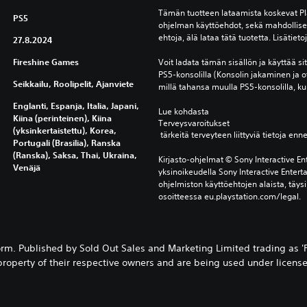
Tämän tuotteen lataamista koskevat Pla
PS5
ohjelman käyttöehdot, sekä mahdolliset 
ehtoja, älä lataa tätä tuotetta. Lisätiet
27.8.2024
Fireshine Games
Voit ladata tämän sisällön ja käyttää sitä 
PS5-konsolilla (Konsolin jakaminen ja o
Seikkailu, Roolipelit, Ajanviete
millä tahansa muulla PS5-konsolilla, kun
Englanti, Espanja, Italia, Japani,
Lue kohdasta 
Kiina (perinteinen), Kiina
Terveysvaroitukset
(yksinkertaistettu), Korea,
 tärkeitä terveyteen liittyviä tietoja enn
Portugali (Brasilia), Ranska
(Ranska), Saksa, Thai, Ukraina,
Kirjasto-ohjelmat © Sony Interactive Ent
Venäjä
yksinoikeudella Sony Interactive Entert
ohjelmiston käyttöehtojen alaista, täysi
osoitteessa eu.playstation.com/legal.
m. Published by Sold Out Sales and Marketing Limited trading as 'F
property of their respective owners and are being used under license