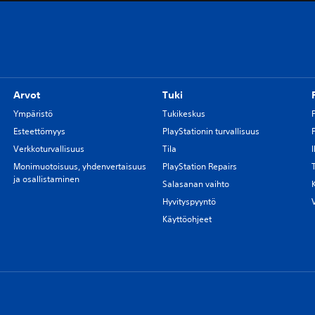
Arvot
Tuki
Ympäristö
Tukikeskus
Esteettömyys
PlayStationin turvallisuus
Verkkoturvallisuus
Tila
Monimuotoisuus, yhdenvertaisuus
PlayStation Repairs
ja osallistaminen
Salasanan vaihto
Hyvityspyyntö
Käyttöohjeet