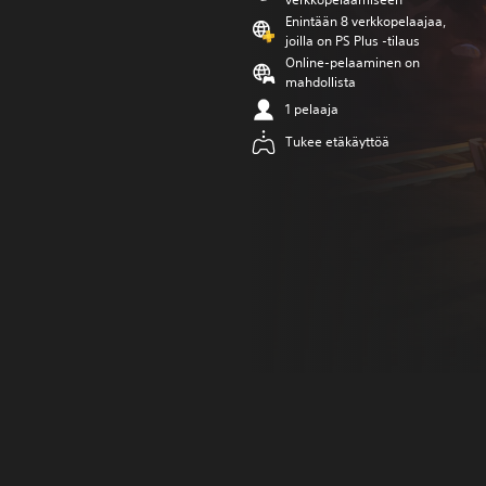
Enintään 8 verkkopelaajaa,
joilla on PS Plus -tilaus
Online-pelaaminen on
mahdollista
1 pelaaja
Tukee etäkäyttöä