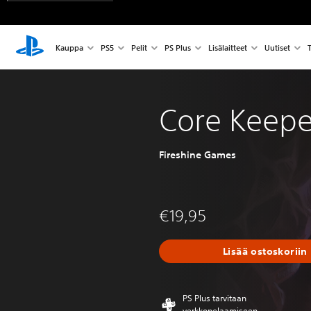
Kauppa
PS5
Pelit
PS Plus
Lisälaitteet
Uutiset
T
Core Keepe
Fireshine Games
€19,95
Lisää ostoskoriin
PS Plus tarvitaan
verkkopelaamiseen