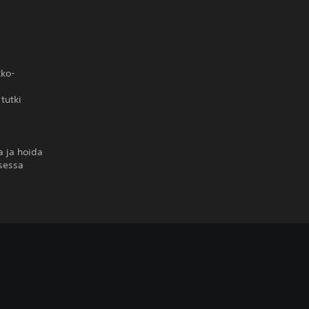
kko-
tutki
a ja hoida
sessa