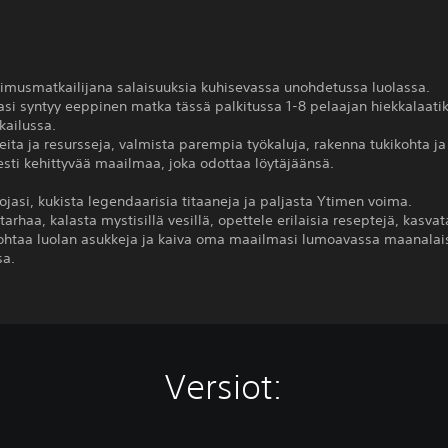
kimusmatkailijana salaisuuksia kuhisevassa unohdetussa luolassa.
asi syntyy eeppinen matka tässä palkitussa 1-8 pelaajan hiekkalaati
kailussa.
eita ja resursseja, valmista parempia työkaluja, rakenna tukikohta ja 
sti kehittyvää maailmaa, joka odottaa löytäjäänsä.
tojasi, kukista legendaarisia titaaneja ja paljasta Ytimen voima.
arhaa, kalasta mystisillä vesillä, opettele erilaisia reseptejä, kasvat
kohtaa luolan asukkeja ja kaiva oma maailmasi lumoavassa maanalai
sa.
Versiot: