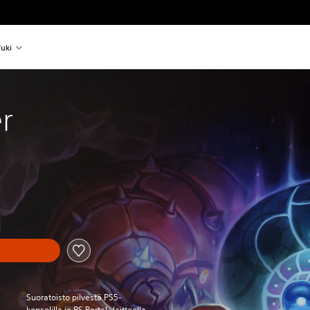
uki
r
Suoratoisto pilvestä PS5-
konsolilla ja PS Portal ‑laitteella