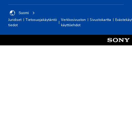
Suomi
Juridiset
Tietosuojakäytäntö
Verkkosivuston
Sivustokartta
Evästekäy
tiedot
käyttöehdot