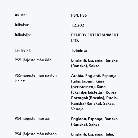
Alusta:
PS4, PS5
Julkaisu:
1.2.2021
Julkaisija:
REMEDY ENTERTAINMENT
LTD.
Lajityypit:
Toiminta
PS5-järjestelmän ääni:
Englanti, Espanja, Ranska
(Ranska), Saksa
PS5-järjestelmän näytön
Arabia, Englanti, Espanja,
kielet:
Italia, Japani, Kiina
(perinteinen), Kiina
(yksinkertaistettu), Korea,
Portugali (Brasilia), Puola,
Ranska (Ranska), Saksa,
Venäjä
PS4-järjestelmän ääni:
Englanti, Espanja, Ranska
(Ranska), Saksa
PS4-järjestelmän näytön
Englanti, Espanja, Italia,