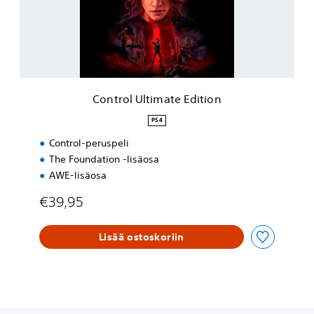
l
U
l
t
i
m
a
Control Ultimate Edition
t
e
PS4
E
Control-peruspeli
d
i
The Foundation -lisäosa
t
AWE-lisäosa
i
o
€39,95
n
Lisää ostoskoriin