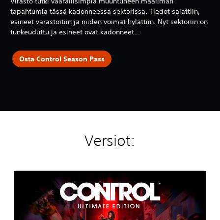
Virasto tutki vaarallisimpia muuntuneen maailman
tapahtumia tässä kadonneessa sektorissa. Tiedot salattiin,
esineet varastoitiin ja niiden voimat hylättiin. Nyt sektoriin on
tunkeuduttu ja esineet ovat kadonneet...
Osta Control Season Pass
Versiot:
C
O
N
T
R