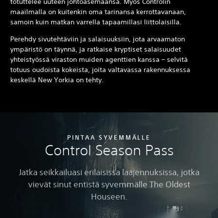
totuttelee uuteen johtoasemaansa. Myös Controlin
maailmalla on kuitenkin oma tarinansa kerrottavanaan,
samoin kuin matkan varrella tapaamillasi liittolaisilla.
Perehdy sivutehtäviin ja salaisuuksiin, jota arvaamaton
ympäristö on täynnä, ja ratkaise kryptiset salaisuudet
yhteistyössä viraston muiden agenttien kanssa – selvitä
totuus oudoista kokeista, joita valtavassa rakennuksessa
keskellä New Yorkia on tehty.
PINTAA SYVEMMÄLLE
Control Season Pass
Jatka seikkailuasi erilaisissa laajennuksissa, jotka
vievät sinut entistä syvemmälle The Oldest
Houseen.