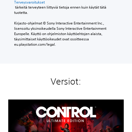
Terveysvaroitukset
 tärkeitä terveyteen liittyviä tietoja ennen kuin käytät tätä 
tuotetta.
Kirjasto-ohjelmat © Sony Interactive Entertainment Inc., 
lisensoitu yksinoikeudella Sony Interactive Entertainment 
Europelle. Käyttö on ohjelmiston käyttöehtojen alaista, 
täysimittaiset käyttöoikeudet ovat osoitteessa 
eu.playstation.com/legal.
Versiot:
C
O
N
T
R
O