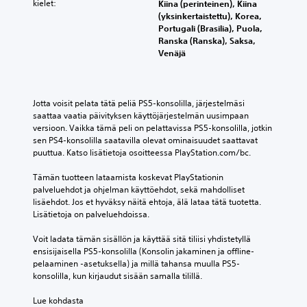
kielet:
Kiina (perinteinen), Kiina
(yksinkertaistettu), Korea,
Portugali (Brasilia), Puola,
Ranska (Ranska), Saksa,
Venäjä
Jotta voisit pelata tätä peliä PS5-konsolilla, järjestelmäsi 
saattaa vaatia päivityksen käyttöjärjestelmän uusimpaan 
versioon. Vaikka tämä peli on pelattavissa PS5-konsolilla, jotkin 
sen PS4-konsolilla saatavilla olevat ominaisuudet saattavat 
puuttua. Katso lisätietoja osoitteessa PlayStation.com/bc.
Tämän tuotteen lataamista koskevat PlayStationin 
palveluehdot ja ohjelman käyttöehdot, sekä mahdolliset 
lisäehdot. Jos et hyväksy näitä ehtoja, älä lataa tätä tuotetta. 
Lisätietoja on palveluehdoissa.
Voit ladata tämän sisällön ja käyttää sitä tiliisi yhdistetyllä 
ensisijaisella PS5-konsolilla (Konsolin jakaminen ja offline-
pelaaminen -asetuksella) ja millä tahansa muulla PS5-
konsolilla, kun kirjaudut sisään samalla tilillä.
Lue kohdasta 