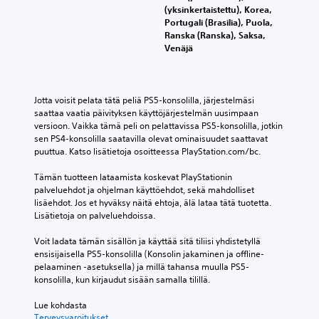
(yksinkertaistettu), Korea,
Portugali (Brasilia), Puola,
Ranska (Ranska), Saksa,
Venäjä
Jotta voisit pelata tätä peliä PS5-konsolilla, järjestelmäsi 
saattaa vaatia päivityksen käyttöjärjestelmän uusimpaan 
versioon. Vaikka tämä peli on pelattavissa PS5-konsolilla, jotkin 
sen PS4-konsolilla saatavilla olevat ominaisuudet saattavat 
puuttua. Katso lisätietoja osoitteessa PlayStation.com/bc.
Tämän tuotteen lataamista koskevat PlayStationin 
palveluehdot ja ohjelman käyttöehdot, sekä mahdolliset 
lisäehdot. Jos et hyväksy näitä ehtoja, älä lataa tätä tuotetta. 
Lisätietoja on palveluehdoissa.
Voit ladata tämän sisällön ja käyttää sitä tiliisi yhdistetyllä 
ensisijaisella PS5-konsolilla (Konsolin jakaminen ja offline-
pelaaminen -asetuksella) ja millä tahansa muulla PS5-
konsolilla, kun kirjaudut sisään samalla tilillä.
Lue kohdasta 
Terveysvaroitukset