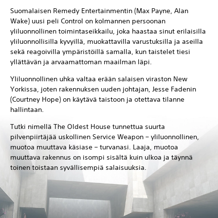
Suomalaisen Remedy Entertainmentin (Max Payne, Alan
Wake) uusi peli Control on kolmannen persoonan
yliluonnollinen toimintaseikkailu, joka haastaa sinut erilaisilla
yliluonnollisilla kyvyillä, muokattavilla varustuksilla ja aseilla
sekä reagoivilla ympäristöillä samalla, kun taistelet tiesi
yllättävän ja arvaamattoman maailman läpi.
Yliluonnollinen uhka valtaa erään salaisen viraston New
Yorkissa, joten rakennuksen uuden johtajan, Jesse Fadenin
(Courtney Hope) on käytävä taistoon ja otettava tilanne
hallintaan.
Tutki nimellä The Oldest House tunnettua suurta
pilvenpiirtäjää uskollinen Service Weapon – yliluonnollinen,
muotoa muuttava käsiase – turvanasi. Laaja, muotoa
muuttava rakennus on isompi sisältä kuin ulkoa ja täynnä
toinen toistaan syvällisempiä salaisuuksia.