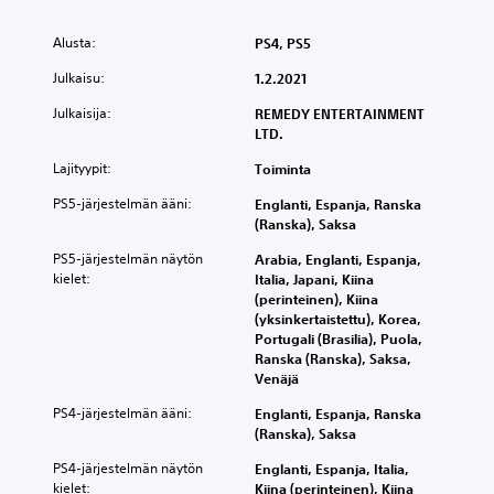
Alusta:
PS4, PS5
Julkaisu:
1.2.2021
Julkaisija:
REMEDY ENTERTAINMENT
LTD.
Lajityypit:
Toiminta
PS5-järjestelmän ääni:
Englanti, Espanja, Ranska
(Ranska), Saksa
PS5-järjestelmän näytön
Arabia, Englanti, Espanja,
kielet:
Italia, Japani, Kiina
(perinteinen), Kiina
(yksinkertaistettu), Korea,
Portugali (Brasilia), Puola,
Ranska (Ranska), Saksa,
Venäjä
PS4-järjestelmän ääni:
Englanti, Espanja, Ranska
(Ranska), Saksa
PS4-järjestelmän näytön
Englanti, Espanja, Italia,
kielet:
Kiina (perinteinen), Kiina