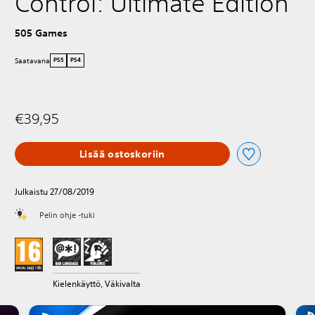
Control: Ultimate Edition
505 Games
Saatavana
PS5
PS4
€39,95
Lisää ostoskoriin
Julkaistu 27/08/2019
Pelin ohje -tuki
Kielenkäyttö, Väkivalta