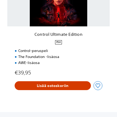
l
U
l
t
i
m
a
Control Ultimate Edition
t
e
PS4
E
Control-peruspeli
d
i
The Foundation -lisäosa
t
AWE-lisäosa
i
o
€39,95
n
Lisää ostoskoriin