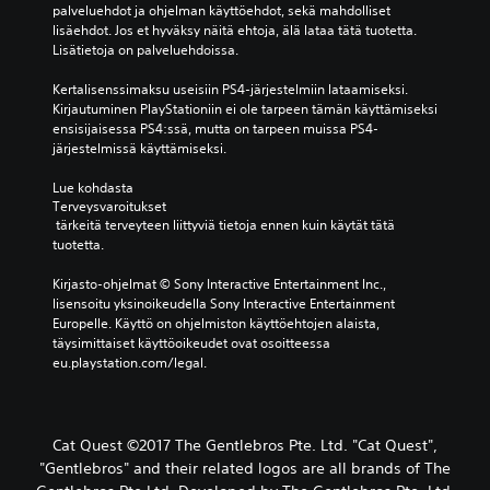
palveluehdot ja ohjelman käyttöehdot, sekä mahdolliset 
lisäehdot. Jos et hyväksy näitä ehtoja, älä lataa tätä tuotetta. 
Lisätietoja on palveluehdoissa.
Kertalisenssimaksu useisiin PS4-järjestelmiin lataamiseksi. 
Kirjautuminen PlayStationiin ei ole tarpeen tämän käyttämiseksi 
ensisijaisessa PS4:ssä, mutta on tarpeen muissa PS4-
järjestelmissä käyttämiseksi.
Lue kohdasta 
Terveysvaroitukset
 tärkeitä terveyteen liittyviä tietoja ennen kuin käytät tätä 
tuotetta.
Kirjasto-ohjelmat © Sony Interactive Entertainment Inc., 
lisensoitu yksinoikeudella Sony Interactive Entertainment 
Europelle. Käyttö on ohjelmiston käyttöehtojen alaista, 
täysimittaiset käyttöoikeudet ovat osoitteessa 
eu.playstation.com/legal.
Cat Quest ©2017 The Gentlebros Pte. Ltd. "Cat Quest",
"Gentlebros" and their related logos are all brands of The