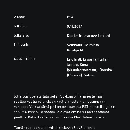
Alusta:
PS4
Julkaisu:
9.11.2017
Julkaisija:
Kepler Interactive Limited
Lajityypit:
Seikkailu, Toiminta,
Roolipelit
Näytön kielet:
Englanti, Espanja, Italia,
Japani, Kiina
(yksinkertaistettu), Ranska
(Ranska), Saksa
Jotta voisit pelata tätä peliä PS5-konsolilla, järjestelmäsi 
saattaa vaatia päivityksen käyttöjärjestelmän uusimpaan 
versioon. Vaikka tämä peli on pelattavissa PS5-konsolilla, jotkin 
sen PS4-konsolilla saatavilla olevat ominaisuudet saattavat 
puuttua. Katso lisätietoja osoitteessa PlayStation.com/bc.
Tämän tuotteen lataamista koskevat PlayStationin 