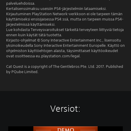
palveluehdoissa.
Kertalisenssimaksu useisiin PS4-järjestelmiin lataamiseksi.
Kirjautuminen PlayStation Network-verkkoon ei ole tarpeen tämän
käyttämiseksi ensisijaisessa PS4:ssä, mutta on tarpeen muissa PS4-
järjestelmissä käyttämiseksi.
Lue kohdasta Terveysvaroitukset tärkeitä terveyteen liittyviä tietoja
ennen kuin käytät tätä tuotetta.
Kirjasto-ohjelmat © Sony Interactive Entertainment Inc., lisensoitu
yksinoikeudella Sony Interactive Entertainment Europelle. Käyttö on
ohjelmiston käyttöehtojen alaista, täysimittaiset käyttöoikeudet
ovat osoitteessa eu.playstation.com/legal.
Cat Quest is a copyright of The Gentlebros Pte. Ltd. 2017. Published
by PQube Limited.
Versiot:
C