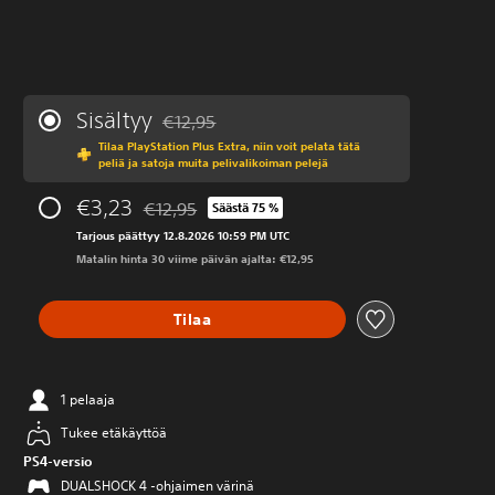
Sisältyy
€12,95
Alennettu alkuperäisestä hinnasta €12,95
Tilaa PlayStation Plus Extra, niin voit pelata tätä
peliä ja satoja muita pelivalikoiman pelejä
€3,23
€12,95
Säästä 75 %
Alennettu alkuperäisestä hinnasta €12,95
Tarjous päättyy 12.8.2026 10:59 PM UTC
Matalin hinta 30 viime päivän ajalta: €12,95
Tilaa
1 pelaaja
Tukee etäkäyttöä
PS4-versio
DUALSHOCK 4 -ohjaimen värinä