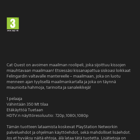
Cat Quest on avoimen maailman roolipeli, joka sijoittuu kissojen
miauhtavaan maailmaan! Etsiessäsi kissanapattua siskoasi loikkaat
Felingardin valtavalle mantereelle – maailmaan, joka on luotu
menneen ajan tyylisellä maailmankartalla ja joka on täynnä
miaunioita hahmoja, tarinoita ja sanaleikkejä!
1 pelaaja
Vähintään 350 Mt tilaa
Etäkäyttöä Tuetaan
HDTV:n näyttöresoluutio: 720p,1080i,1080p
Tämän tuotteen lataamista koskevat PlayStation Networkin
palveluehdot ja ohjelman käyttöehdot, sekä mahdolliset lisäehdot.
Jos et hyväksy näitä ehtoja, älä lataa tätä tuotetta. Lisätietoja on