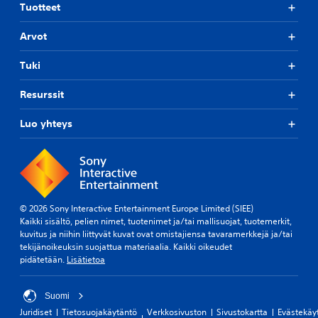
Tuotteet
Arvot
Tuki
Resurssit
Luo yhteys
© 2026 Sony Interactive Entertainment Europe Limited (SIEE)
Kaikki sisältö, pelien nimet, tuotenimet ja/tai mallisuojat, tuotemerkit,
kuvitus ja niihin liittyvät kuvat ovat omistajiensa tavaramerkkejä ja/tai
tekijänoikeuksin suojattua materiaalia. Kaikki oikeudet
pidätetään.
Lisätietoa
Suomi
Juridiset
Tietosuojakäytäntö
Verkkosivuston
Sivustokartta
Evästekäy