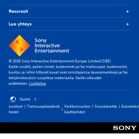
t
o
Resurssit
i
s
Luo yhteys
e
n
e
n
n
a
l
© 2026 Sony Interactive Entertainment Europe Limited (SIEE)
t
Kaikki sisältö, pelien nimet, tuotenimet ja/tai mallisuojat, tuotemerkit,
a
kuvitus ja niihin liittyvät kuvat ovat omistajiensa tavaramerkkejä ja/tai
m
tekijänoikeuksin suojattua materiaalia. Kaikki oikeudet
ä
pidätetään.
Lisätietoa
ä
r
i
Suomi
t
Juridiset
Tietosuojakäytäntö
Verkkosivuston
Sivustokartta
Evästekäy
e
tiedot
käyttöehdot
t
y
n
a
s