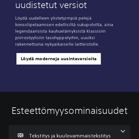
uudistetut versiot
Löydä uudelleen ylistetyimpiä pelejä
konsolipelaamisen edellisiltä sukupolvilta, aina
legendaarisista kauhuelämyksistä klassisiin
piirrostyylisiin tasohyppelyihin, uusiksi
rakennettuina nykyaikaiselle laitteistolle.
Löydä moderneja uusintaversioita
Esteettömyysominaisuudet
T
O
e
h
k
j
s
a
t
i
Tekstitys ja kuulovammaistekstitys