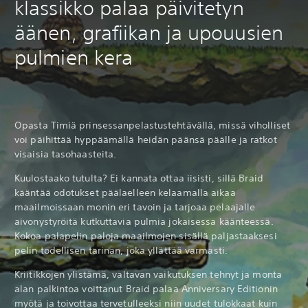
klassikko palaa päivitetyn
äänen, grafiikan ja upouusien
pulmien kera
Opasta Timiä prinsessanpelastustehtävällä, missä viholliset
voi päihittää hyppäämällä heidän päänsä päälle ja ratkot
visaisia tasohaasteita.
Kuulostaako tutulta? Ei kannata ottaa iisisti, sillä Braid
kääntää odotukset päälaelleen kelaamalla aikaa
maailmoissaan monin eri tavoin ja tarjoaa pelaajalle
aivonystyröitä kutkuttavia pulmia jokaisessa käänteessä.
Kokoa palapelin paloja maailmojen sisällä paljastaaksesi
pelin todellisen tarinan, joka yllättää varmasti.
Kriitikkojen ylistämä, valtavan vaikutuksen tehnyt ja monta
alan palkintoa voittanut Braid palaa Anniversary Editionin
myötä ja toivottaa tervetulleeksi niin uudet tulokkaat kuin