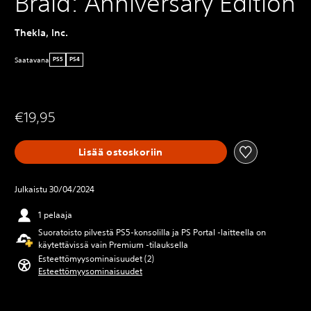
Braid: Anniversary Edition
Thekla, Inc.
Saatavana
PS5
PS4
€19,95
Lisää ostoskoriin
Julkaistu 30/04/2024
1 pelaaja
Suoratoisto pilvestä PS5-konsolilla ja PS Portal ‑laitteella on
käytettävissä vain Premium ‑tilauksella
Esteettömyysominaisuudet (2)
Esteettömyysominaisuudet