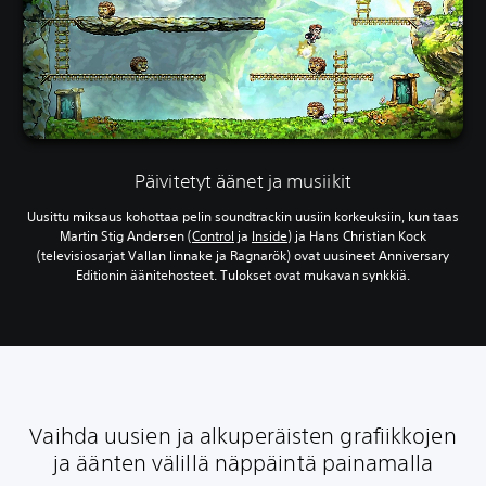
Päivitetyt äänet ja musiikit
Uusittu miksaus kohottaa pelin soundtrackin uusiin korkeuksiin, kun taas
Martin Stig Andersen (
Control
ja
Inside
) ja Hans Christian Kock
(televisiosarjat Vallan linnake ja Ragnarök) ovat uusineet Anniversary
Editionin äänitehosteet. Tulokset ovat mukavan synkkiä.
Vaihda uusien ja alkuperäisten grafiikkojen
ja äänten välillä näppäintä painamalla