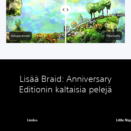
Alkuperäinen
Päivitetty
Lisää Braid: Anniversary
Editionin kaltaisia pelejä
Limbo
Little Ni