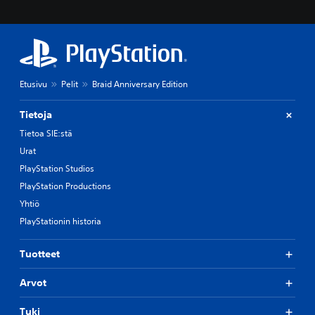
h
i
j
n
a
a
i
l
m
l
i
e
Etusivu
Pelit
Braid Anniversary Edition
s
j
s
a
a
p
Tietoja
k
ä
Tietoa SIE:stä
ä
ä
y
Urat
h
t
e
PlayStation Studios
t
n
PlayStation Productions
ö
k
ö
i
Yhtiö
n
l
PlayStationin historia
v
ö
a
i
i
l
Tuotteet
h
l
t
e
Arvot
o
.
e
Tuki
h