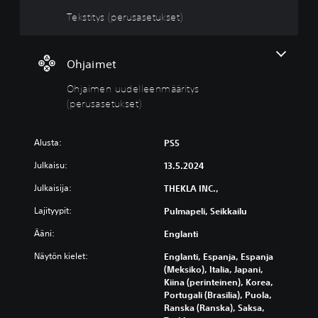
i
m
Tekstitys (perusasetukset)
t
e
y
n
s
u
(
u
Ohjaimet
p
d
Ohjaimen uudelleenmääritys
e
e
r
l
(perusasetukset)
u
l
s
e
Alusta:
PS5
a
e
s
n
Julkaisu:
13.5.2024
e
m
t
ä
Julkaisija:
THEKLA INC.,
u
ä
Lajityypit:
Pulmapeli, Seikkailu
k
r
s
i
Ääni:
Englanti
e
t
Näytön kielet:
Englanti, Espanja, Espanja
t
y
(Meksiko), Italia, Japani,
)
s
Kiina (perinteinen), Korea,
(
P
Portugali (Brasilia), Puola,
p
e
Ranska (Ranska), Saksa,
e
l