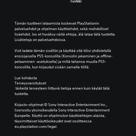
Turkki
i
r
s
u
s
s
ä
a
Tämän tuotteen lataamista koskevat PlayStationin 
o
palveluehdot ja ohjelman käyttöehdot, sekä mahdolliset 
s
n
lisäehdot. Jos et hyväksy näitä ehtoja, älä lataa tätä tuotetta. 
e
t
Lisätietoja on palveluehdoissa.
t
e
u
k
Voit ladata tämän sisällön ja käyttää sitä tiliisi yhdistetyllä 
k
s
ensisijaisella PS5-konsolilla (Konsolin jakaminen ja offline-
t
s
pelaaminen -asetuksella) ja millä tahansa muulla PS5-
i
e
konsolilla, kun kirjaudut sisään samalla tilillä.
t
t
y
)
Lue kohdasta 
s
Terveysvaroitukset
V
v
 tärkeitä terveyteen liittyviä tietoja ennen kuin käytät tätä 
o
a
tuotetta.
i
i
t
n
Kirjasto-ohjelmat © Sony Interactive Entertainment Inc., 
o
p
lisensoitu yksinoikeudella Sony Interactive Entertainment 
t
ä
Europelle. Käyttö on ohjelmiston käyttöehtojen alaista, 
t
ä
täysimittaiset käyttöoikeudet ovat osoitteessa 
a
t
eu.playstation.com/legal.
a
a
o
r