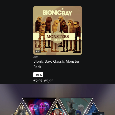
PS5
ASU
Bionic Bay: Classic Monster
Pack
–50 %
Tarjoushinta, €2,97. Alkuperäinen hinta, €5,95.
€2,97
€5,95