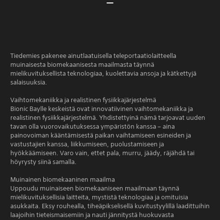
Tiedemies pakenee ainutlaatuisella teleportaatiolaitteella
muinaisesta biomekaanisesta maailmasta täynnä
mielikuvituksellista teknologiaa, kuolettavia ansoja ja kätkettyjä
salaisuuksia.
Vaihtomekaniikka ja realistinen fysiikkajärjestelmä
Bionic Baylle keskeistä ovat innovatiivinen vaihtomekaniikka ja
realistinen fysiikkajärjestelmä. Yhdistettyinä nämä tarjoavat uuden
tavan olla vuorovaikutuksessa ympäristön kanssa – aina
painovoiman kääntämisestä paikan vaihtamiseen esineiden ja
vastustajien kanssa, liikkumiseen, puolustamiseen ja
hyökkäämiseen. Varo vain, ettet pala, murru, jäädy, räjähdä tai
höyrysty siinä samalla.
Muinainen biomekaaninen maailma
Uppoudu muinaiseen biomekaaniseen maailmaan täynnä
mielikuvituksellisia laitteita, mystistä teknologiaa ja omituisia
asukkaita. Eksy rouhealla, tiheäpikselisellä kuvitustyylillä laadittuihin
laajoihin tieteismaisemiin ja nauti jännitystä huokuvasta