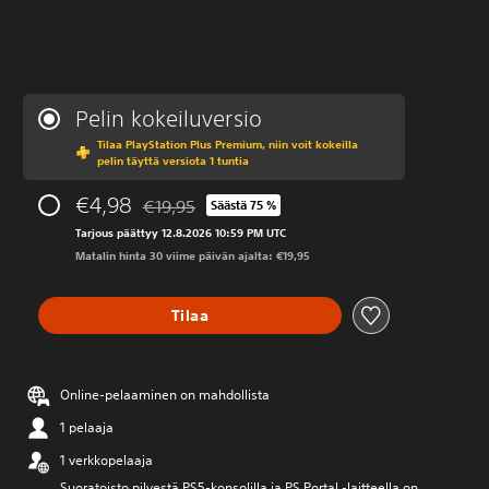
Pelin kokeiluversio
Tilaa PlayStation Plus Premium, niin voit kokeilla
pelin täyttä versiota 1 tuntia
€4,98
€19,95
Säästä 75 %
Alennettu alkuperäisestä hinnasta €19,95
Tarjous päättyy 12.8.2026 10:59 PM UTC
Matalin hinta 30 viime päivän ajalta: €19,95
Tilaa
Online-pelaaminen on mahdollista
1 pelaaja
1 verkkopelaaja
Suoratoisto pilvestä PS5-konsolilla ja PS Portal ‑laitteella on