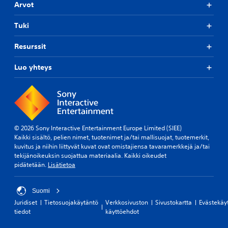
Arvot
Tuki
Resurssit
Luo yhteys
© 2026 Sony Interactive Entertainment Europe Limited (SIEE)
Kaikki sisältö, pelien nimet, tuotenimet ja/tai mallisuojat, tuotemerkit,
kuvitus ja niihin liittyvät kuvat ovat omistajiensa tavaramerkkejä ja/tai
tekijänoikeuksin suojattua materiaalia. Kaikki oikeudet
pidätetään.
Lisätietoa
Suomi
Juridiset
Tietosuojakäytäntö
Verkkosivuston
Sivustokartta
Evästekäy
tiedot
käyttöehdot