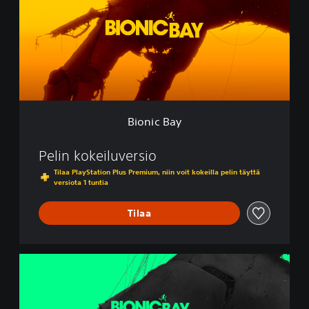
i
c
B
a
y
Bionic Bay
Pelin kokeiluversio
Tilaa PlayStation Plus Premium, niin voit kokeilla pelin täyttä
versiota 1 tuntia
Tilaa
B
i
o
n