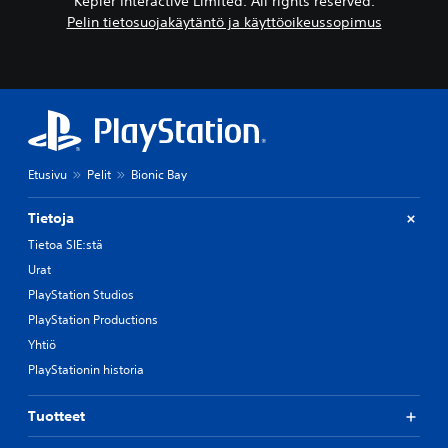
Kepler Interactive Limited. All rights reserved.
Pelin tietosuojakäytäntö ja käyttöoikeussopimus
Etusivu
Pelit
Bionic Bay
Tietoja
Tietoa SIE:stä
Urat
PlayStation Studios
PlayStation Productions
Yhtiö
PlayStationin historia
Tuotteet