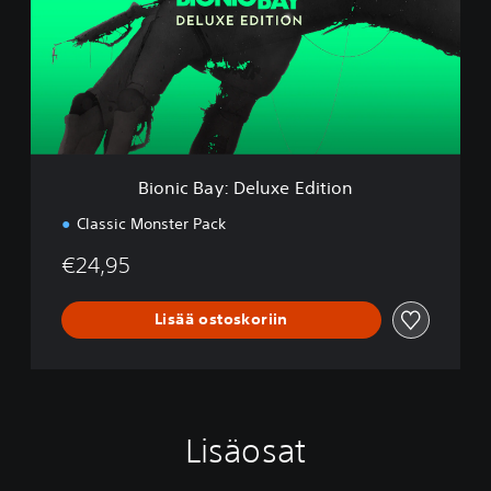
i
c
B
a
y
:
D
e
l
Bionic Bay: Deluxe Edition
u
x
Classic Monster Pack
e
E
€24,95
d
i
t
Lisää ostoskoriin
i
o
n
Lisäosat