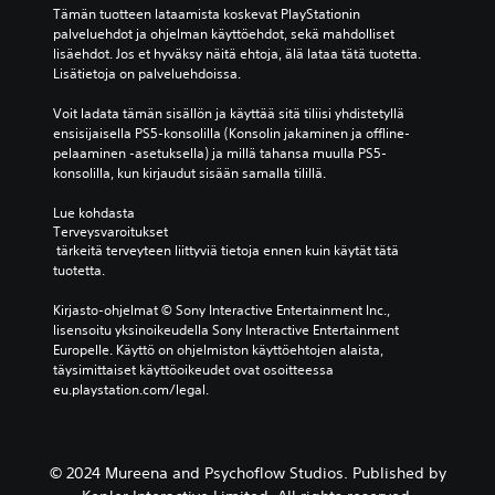
Tämän tuotteen lataamista koskevat PlayStationin 
palveluehdot ja ohjelman käyttöehdot, sekä mahdolliset 
lisäehdot. Jos et hyväksy näitä ehtoja, älä lataa tätä tuotetta. 
Lisätietoja on palveluehdoissa.
Voit ladata tämän sisällön ja käyttää sitä tiliisi yhdistetyllä 
ensisijaisella PS5-konsolilla (Konsolin jakaminen ja offline-
pelaaminen -asetuksella) ja millä tahansa muulla PS5-
konsolilla, kun kirjaudut sisään samalla tilillä.
Lue kohdasta 
Terveysvaroitukset
 tärkeitä terveyteen liittyviä tietoja ennen kuin käytät tätä 
tuotetta.
Kirjasto-ohjelmat © Sony Interactive Entertainment Inc., 
lisensoitu yksinoikeudella Sony Interactive Entertainment 
Europelle. Käyttö on ohjelmiston käyttöehtojen alaista, 
täysimittaiset käyttöoikeudet ovat osoitteessa 
eu.playstation.com/legal.
© 2024 Mureena and Psychoflow Studios. Published by