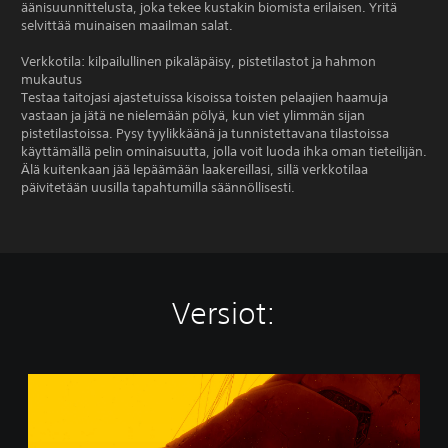
äänisuunnittelusta, joka tekee kustakin biomista erilaisen. Yritä
selvittää muinaisen maailman salat.
Verkkotila: kilpailullinen pikaläpäisy, pistetilastot ja hahmon
mukautus
Testaa taitojasi ajastetuissa kisoissa toisten pelaajien haamuja
vastaan ja jätä ne nielemään pölyä, kun viet ylimmän sijan
pistetilastoissa. Pysy tyylikkäänä ja tunnistettavana tilastoissa
käyttämällä pelin ominaisuutta, jolla voit luoda ihka oman tieteilijän.
Älä kuitenkaan jää lepäämään laakereillasi, sillä verkkotilaa
päivitetään uusilla tapahtumilla säännöllisesti.
Versiot:
B
i
o
n