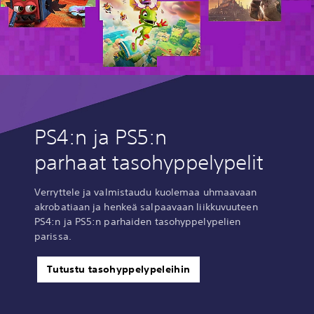
PS4:n ja PS5:n
parhaat tasohyppelypelit
Verryttele ja valmistaudu kuolemaa uhmaavaan
akrobatiaan ja henkeä salpaavaan liikkuvuuteen
PS4:n ja PS5:n parhaiden tasohyppelypelien
parissa.
Tutustu tasohyppelypeleihin