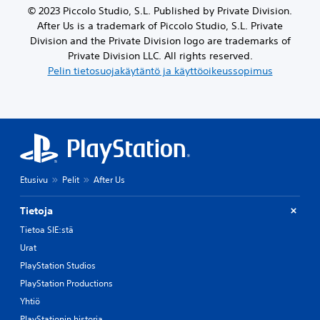
h
© 2023 Piccolo Studio, S.L. Published by Private Division.
n
k
n
a
v
i
v
After Us is a trademark of Piccolo Studio, S.L. Private
n
o
l
a
Division and the Private Division logo are trademarks of
s
i
ö
l
Private Division LLC. All rights reserved.
a
m
i
i
.
Pelin tietosuojakäytäntö ja käyttöoikeussopimus
a
l
n
k
l
t
k
e
o
P
u
.
j
e
u
a
l
k
s
i
s
a
n
i
u
k
a
v
Etusivu
Pelit
After Us
e
t
o
s
a
j
Tietoja
i
e
k
Tietoa SIE:stä
m
n
e
y
s
y
Urat
k
u
t
PlayStation Studios
i
u
y
s
n
PlayStation Productions
s
t
t
Yhtiö
ä
i
V
PlayStationin historia