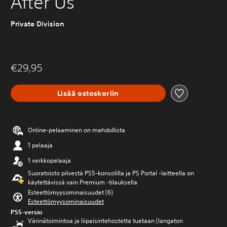
After Us
Private Division
€29,95
Lisää ostoskoriin
Online-pelaaminen on mahdollista
1 pelaaja
1 verkkopelaaja
Suoratoisto pilvestä PS5-konsolilla ja PS Portal ‑laitteella on
käytettävissä vain Premium ‑tilauksella
Esteettömyysominaisuudet (6)
Esteettömyysominaisuudet
PS5-versio
Värinätoimintoa ja liipaisintehostetta tuetaan (langaton