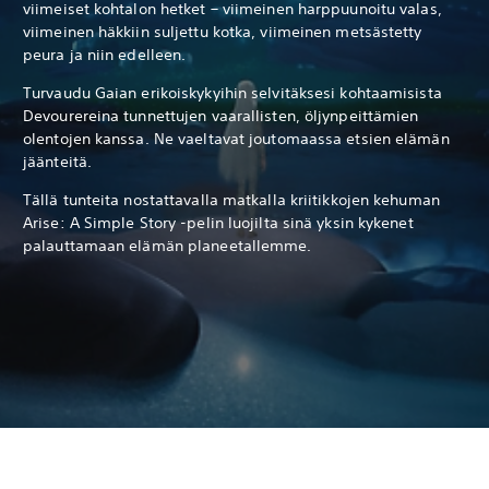
viimeiset kohtalon hetket – viimeinen harppuunoitu valas,
viimeinen häkkiin suljettu kotka, viimeinen metsästetty
peura ja niin edelleen.
Turvaudu Gaian erikoiskykyihin selvitäksesi kohtaamisista
Devourereina tunnettujen vaarallisten, öljynpeittämien
olentojen kanssa. Ne vaeltavat joutomaassa etsien elämän
jäänteitä.
Tällä tunteita nostattavalla matkalla kriitikkojen kehuman
Arise: A Simple Story -pelin luojilta sinä yksin kykenet
palauttamaan elämän planeetallemme.