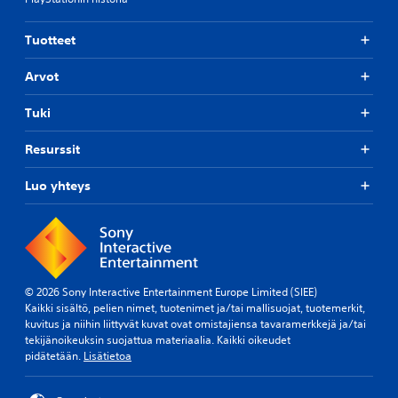
ä
e
o
n
n
i
i
k
t
Tuotteet
i
ä
k
t
ä
e
Arvot
ä
n
s
.
t
k
ä
e
Tuki
m
y
3
i
t
Resurssit
D
s
t
-
e
ä
Luo yhteys
ä
e
ä
n
p
ä
.
e
n
l
i
i
V
n
o
m
© 2026 Sony Interactive Entertainment Europe Limited (SIEE)
i
i
Kaikki sisältö, pelien nimet, tuotenimet ja/tai mallisuojat, tuotemerkit,
t
l
kuvitus ja niihin liittyvät kuvat ovat omistajiensa tavaramerkkejä ja/tai
m
l
tekijänoikeuksin suojattua materiaalia. Kaikki oikeudet
ä
o
pidätetään.
Lisätietoa
ä
i
r
n
i