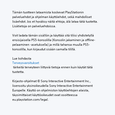
e
i
t
s
t
n
t
v
t
)
Tämän tuotteen lataamista koskevat PlayStationin 
ä
a
e
palveluehdot ja ohjelman käyttöehdot, sekä mahdolliset 
i
i
K
n
lisäehdot. Jos et hyväksy näitä ehtoja, älä lataa tätä tuotetta. 
s
n
ä
m
Lisätietoja on palveluehdoissa.
t
p
y
ä
e
ä
t
ä
Voit ladata tämän sisällön ja käyttää sitä tiliisi yhdistetyllä 
n
ä
e
r
ensisijaisella PS5-konsolilla (Konsolin jakaminen ja offline-
ä
t
t
i
pelaaminen -asetuksella) ja millä tahansa muulla PS5-
ä
a
t
t
konsolilla, kun kirjaudut sisään samalla tilillä.
n
r
ä
y
i
i
v
k
Lue kohdasta 
l
n
i
s
Terveysvaroitukset
ä
a
s
e
 tärkeitä terveyteen liittyviä tietoja ennen kuin käytät tätä 
h
l
s
t
tuotetta.
t
l
ä
m
e
e
o
i
Kirjasto-ohjelmat © Sony Interactive Entertainment Inc., 
i
j
n
l
lisensoitu yksinoikeudella Sony Interactive Entertainment 
d
a
j
l
Europelle. Käyttö on ohjelmiston käyttöehtojen alaista, 
e
p
o
o
täysimittaiset käyttöoikeudet ovat osoitteessa 
n
ä
i
i
eu.playstation.com/legal.
ä
ä
t
n
ä
h
a
t
n
e
k
a
e
n
i