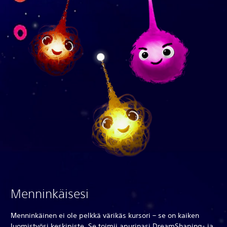
Menninkäisesi
Menninkäinen ei ole pelkkä värikäs kursori – se on kaiken
luomistyösi keskipiste. Se toimii apurinasi DreamShaping- ja