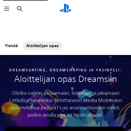
Haku
Yleistä
Aloittelijan opas
DREAMSURFING, DREAMSHAPING JA YKSINPELI:
Aloittelijan opas Dreamsiin
Oletko valmis pelaamaan, luomaan ja jakamaan
LittleBigPlanetinkin kehittäneen Media Moleculen
uusimmassa pelissä? Lue asiantuntijoiden vinkit,
joiden avulla pääset hyvin alkuun.