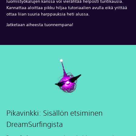
luomistyökalujen kanssa voi vierähtää helposti tuntikausia.
Kannattaa aloittaa pikku hiljaa tutoriaalien avulla eikä yrittää
ottaa liian suuria harppauksia heti alussa.
Jatketaan aiheesta tuonnempana!
Pikavinkki: Sisällön etsiminen
DreamSurfingista