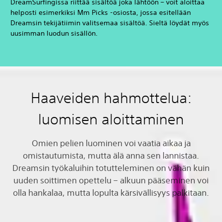
DreamSurfingissa riittää sisältöä joka lähtöön – voit aloittaa
helposti esimerkiksi Mm Picks -osiosta, jossa esitellään
Dreamsin tekijätiimin valitsemaa sisältöä. Sieltä löydät myös
uusimman luodun sisällön.
Haaveiden hahmottelua:
luomisen aloittaminen
Omien pelien luominen voi vaatia aikaa ja
omistautumista, mutta älä anna sen lannistaa.
Dreamsin työkaluihin totutteleminen on vähän kuin
uuden soittimen opettelu – alkuun pääseminen voi
olla hankalaa, mutta lopulta kärsivällisyys palkitaan.