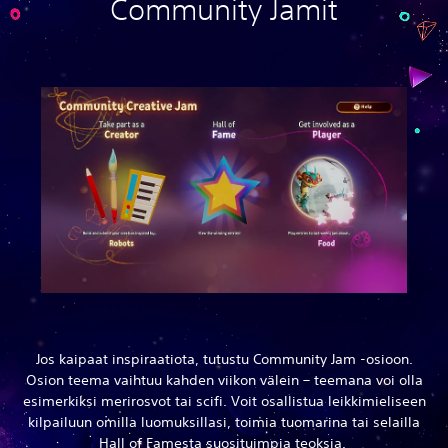
Community Jamit
Jos kaipaat inspiraatiota, tutustu Community Jam -osioon.
Osion teema vaihtuu kahden viikon välein – teemana voi olla
esimerkiksi merirosvot tai scifi. Voit osallistua leikkimieliseen
kilpailuun omilla luomuksillasi, toimia tuomarina tai selailla
Hall of Famesta suosituimpia teoksia.