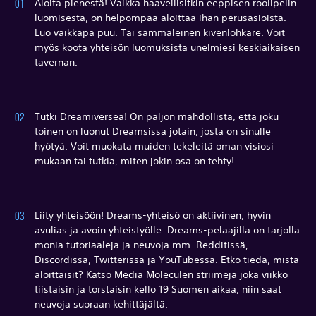
Aloita pienestä! Vaikka haaveilisitkin eeppisen roolipelin
luomisesta, on helpompaa aloittaa ihan perusasioista.
Luo vaikkapa puu. Tai sammaleinen kivenlohkare. Voit
myös koota yhteisön luomuksista unelmiesi keskiaikaisen
tavernan.
Tutki Dreamiverseä! On paljon mahdollista, että joku
toinen on luonut Dreamsissa jotain, josta on sinulle
hyötyä. Voit muokata muiden tekeleitä oman visiosi
mukaan tai tutkia, miten jokin osa on tehty!
Liity yhteisöön! Dreams-yhteisö on aktiivinen, hyvin
avulias ja avoin yhteistyölle. Dreams-pelaajilla on tarjolla
monia tutoriaaleja ja neuvoja mm. Redditissä,
Discordissa, Twitterissä ja YouTubessa. Etkö tiedä, mistä
aloittaisit? Katso Media Moleculen striimejä joka viikko
tiistaisin ja torstaisin kello 19 Suomen aikaa, niin saat
neuvoja suoraan kehittäjältä.