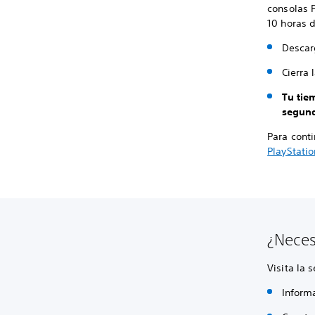
consolas P
10 horas d
Descar
Cierra 
Tu tie
segund
Para cont
PlayStatio
¿Neces
Visita la 
Inform