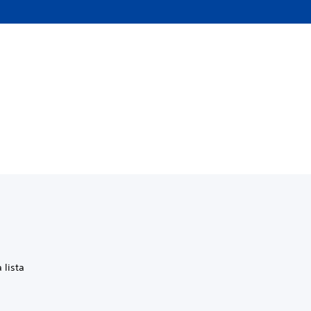
 lista
s