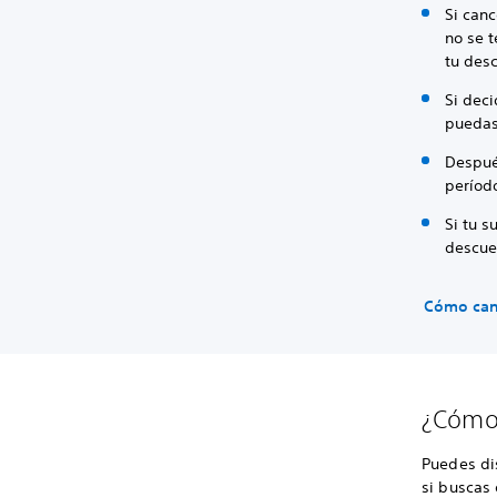
Si canc
no se t
tu desc
Si dec
puedas
Después
períod
Si tu s
descue
Cómo canc
¿Cómo 
Puedes di
si buscas