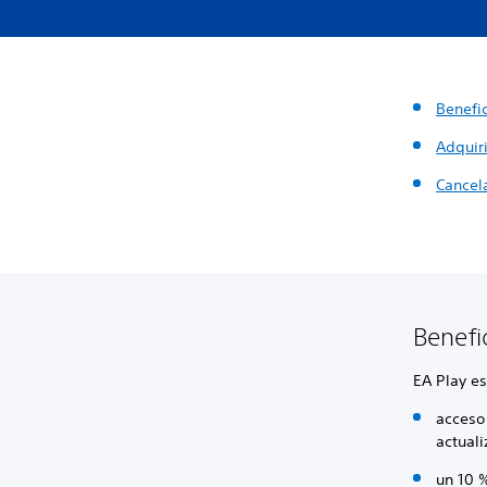
Benefi
Adquiri
Cancela
Benefi
EA Play es
acceso 
actual
un 10 