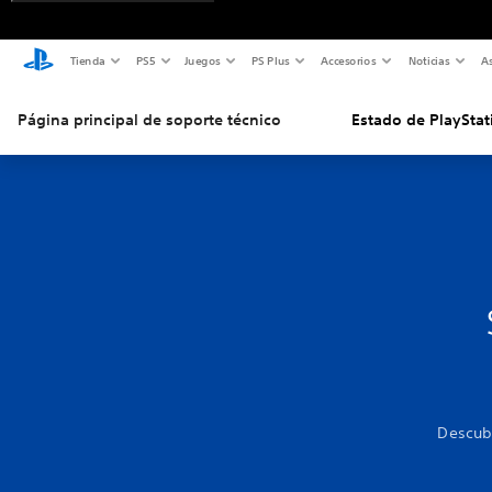
Tienda
PS5
Juegos
PS Plus
Accesorios
Noticias
As
Página principal de soporte técnico
Estado de PlayStat
Descubr