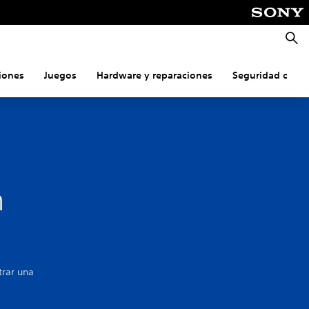
Busca
iones
Juegos
Hardware y reparaciones
Seguridad onlin
n
trar una