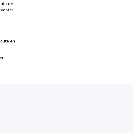
ruta de
uiente:
ecute en
 en