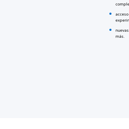
comple
acceso 
experi
nuevas
más.