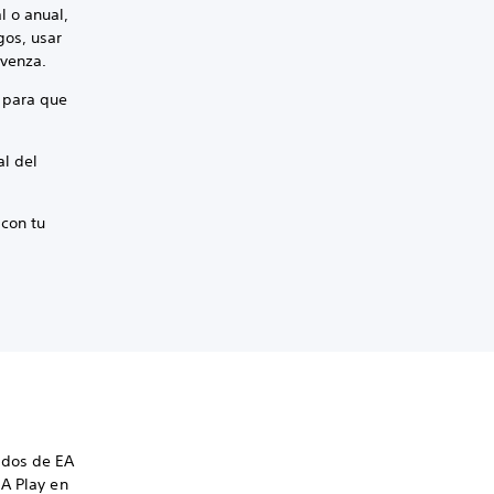
l o anual,
gos, usar
 venza.
n para que
al del
 con tu
ados de EA
EA Play en