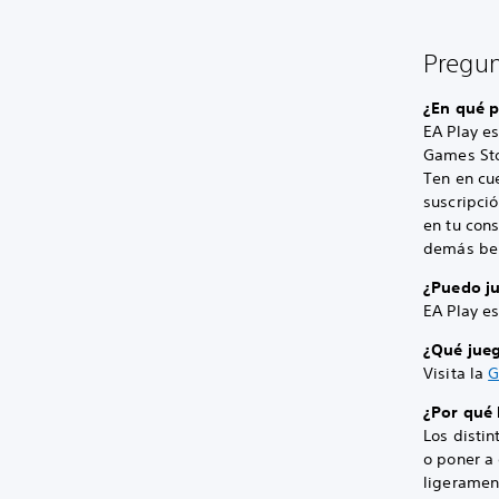
Pregun
¿En qué p
EA Play es
Games Stor
Ten en cu
suscripció
en tu cons
demás bene
¿Puedo ju
EA Play es
¿Qué jueg
Visita la
G
¿Por qué 
Los distin
o poner a 
ligeramen