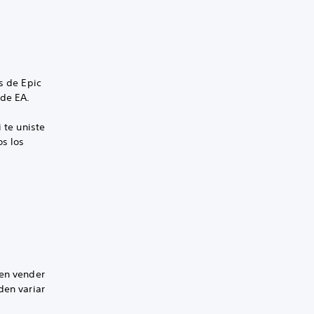
s de Epic
 de EA.
 te uniste
os los
den vender
den variar