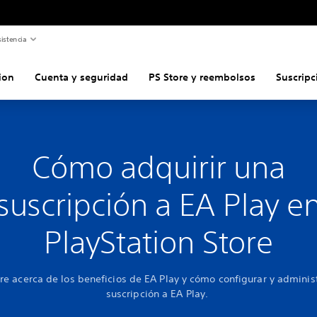
istencia
ion
Cuenta y seguridad
PS Store y reembolsos
Suscripc
Cómo adquirir una
suscripción a EA Play e
PlayStation Store
e acerca de los beneficios de EA Play y cómo configurar y adminis
suscripción a EA Play.