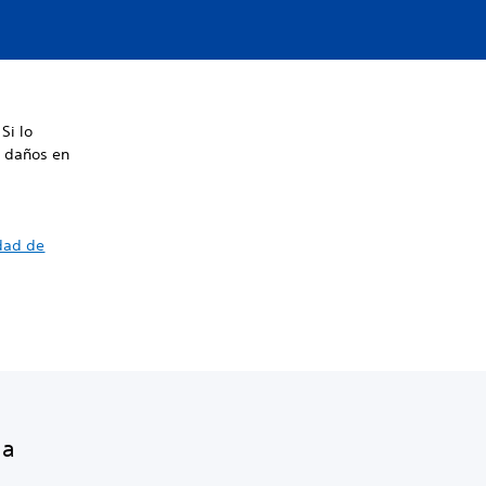
Si lo
n daños en
idad de
na