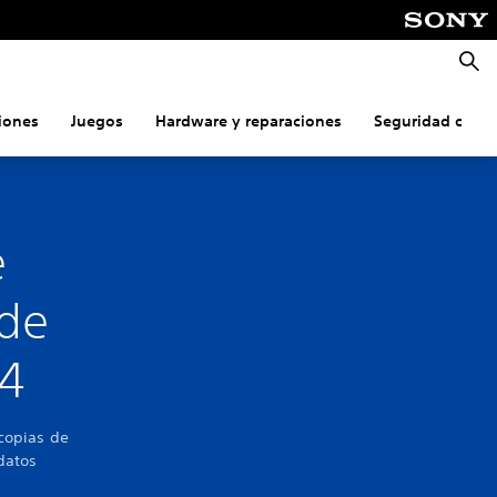
Busca
iones
Juegos
Hardware y reparaciones
Seguridad onlin
e
 de
S4
 copias de
datos