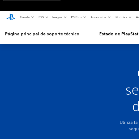
Tienda
PS5
Juegos
PS Plus
Accesorios
Noticias
As
Página principal de soporte técnico
Estado de PlayStat
se
d
Utiliza l
segu