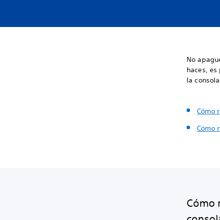
No apague
haces, es
la consola
Cómo r
Cómo r
Cómo r
consol