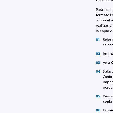
Para real
formato F
ocupa el a
realizar u
la copia 
Selec
selec
Inser
Ve a
Selec
Confi
impor
perde
Perso
copia
Extra