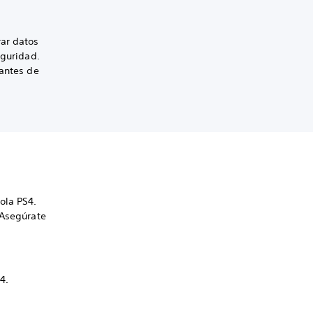
rar datos
eguridad.
 antes de
ola PS4.
 Asegúrate
S4.