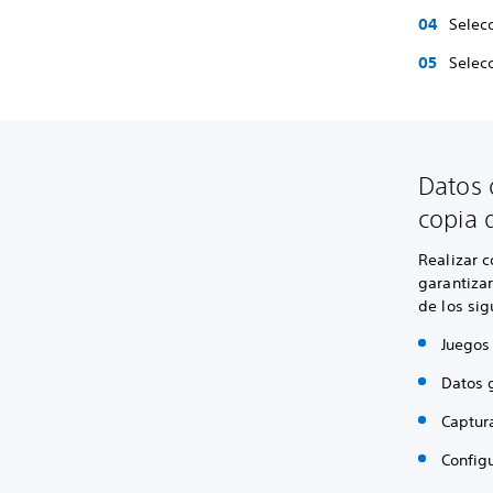
Selec
Selec
Datos 
copia 
Realizar 
garantiza
de los si
Juegos
Datos 
Captura
Config