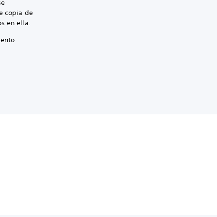
se
e copia de
s en ella.
iento