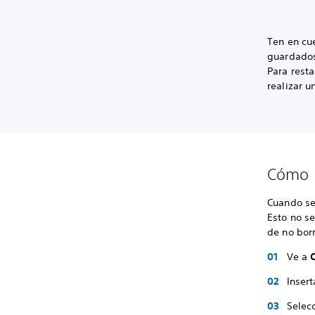
Ten en cu
guardados 
Para resta
realizar 
Cómo r
Cuando se
Esto no se
de no bor
Ve a
Inser
Selec