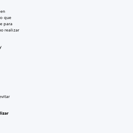
 en
to que
te para
o realizar
y
vitar
lizar