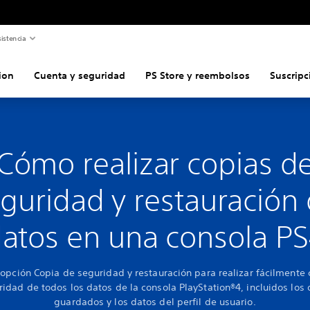
istencia
ion
Cuenta y seguridad
PS Store y reembolsos
Suscripc
Cómo realizar copias d
guridad y restauración
atos en una consola P
a opción Copia de seguridad y restauración para realizar fácilmente
ridad de todos los datos de la consola PlayStation®4, incluidos los 
guardados y los datos del perfil de usuario.