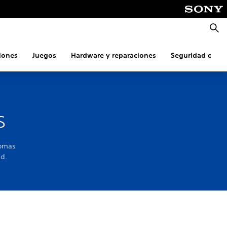
Busca
iones
Juegos
Hardware y reparaciones
Seguridad onlin
s
iomas
ad.