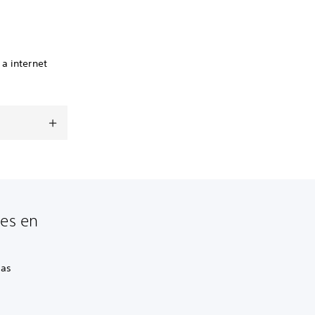
a internet
les en
sas