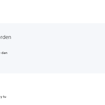
orden
e dan
y tu