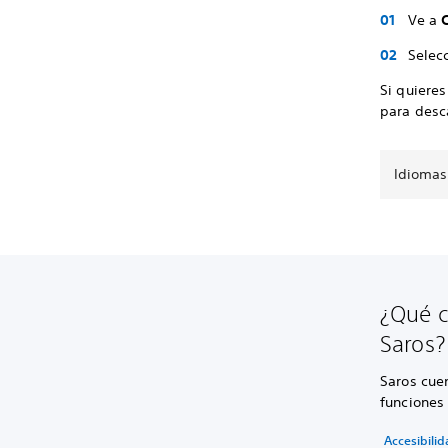
Ve a
Selec
Si quieres
para desc
Idiomas
¿Qué c
Saros?
Saros cuen
funciones
Accesibili