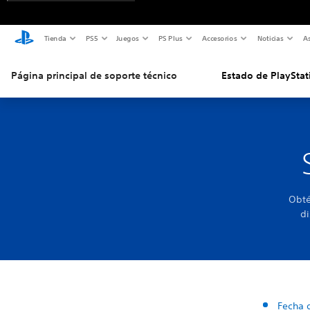
Tienda
PS5
Juegos
PS Plus
Accesorios
Noticias
As
Página principal de soporte técnico
Estado de PlayStat
Obté
di
Fecha 