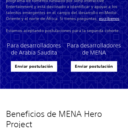
programa de fomento fundado por Sony Interactive
Entertainment y está destinado a identificar y apoyar a los
talentos emergentes en el campo del desarrollo en Medio
Oriente y el norte de África. Si tienes preguntas,
escríbenos
.
Estamos aceptando postulaciones para la segunda cohorte.
Para desarrolladores
Para desarrolladores
de Arabia Saudita
de MENA
Enviar postulación
Enviar postulación
Beneficios de MENA Hero
Project