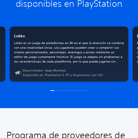
disponibles en PlayStation
Lokko
Lokko es un juego de plataformas en 3D en el que la diversión se combina
con una creatividad única. Los jugadores pueden crear y compartir sus
niveles personalizados, personajes, enemigos y pistas mediante un
editor de juego sumamente intuitivo. El juego se adapta sin problemas a
las características de cada plataforma, por lo que puede jugarse sin
límites tanto en PlayStation 5 como en PC y dispositivos con iOS. Desafía
Desarrollador: Appy Monkeys
a otros jugadores, libera tu creatividad y saca provecho del poder de
Disponible en: PlayStation 5, PC y dispositivos con iOS
DualSense en las tres plataformas de juego.
Programa de proveedores de