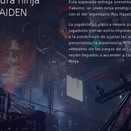
Esta esperada entrega presenta
Yakumo, un joven ninja prodigio
GAIDEN
con el del legendario Ryu Haya
La jugabilidad clásica renace 
jugadores con un estilo imponen
a la posibilidad de ajustar las 
personalizar la experiencia, NIN
veteranos de los juegos de acció
recién llegados a ascender a la
Ninja.