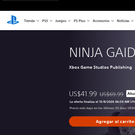
Tienda
PS5
Juegos
PS Plus
Accesorios
Noticias
NINJA GAI
Xbox Game Studios Publishing
US$41.99
US$69.99
Aho
Rebajado del prec
La oferta finaliza el 13/8/2026 06:59 AM UT
Precio más bajo en los últimos 30 días: US$
Agregar al carrito