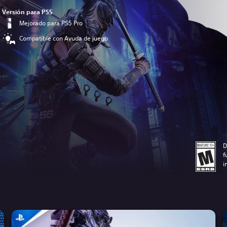
Versión para PS5
Mejorado para PS5 Pro
Compatible con Ayuda de juego
D
f
i