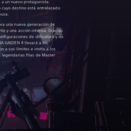
 a un nuevo protagonista:
 cuyo destino está entrelazado
busa.
para una nueva generación de
te y una acción intensa. Gracias
configuraciones de dificultad y de
JA GAIDEN 4 llevará a los
n a sus límites e invita a los
s legendarias filas de Master