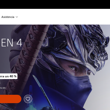
Asistencia
DEN 4
rra un 40 %
io original de US$69.99
C
69.99