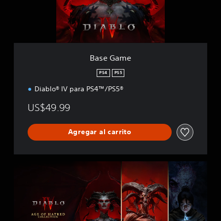
e
Base Game
PS4
PS5
Diablo® IV para PS4™/PS5®
US$49.99
Agregar al carrito
L
O
T
E
D
E