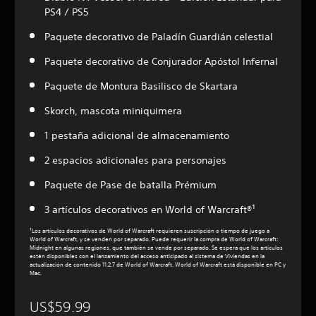
PS4 / PS5
Paquete decorativo de Paladín Guardián celestial
Paquete decorativo de Conjurador Apóstol Infernal
Paquete de Montura Basilisco de Skartara
Skorch, mascota miniquimera
1 pestaña adicional de almacenamiento
2 espacios adicionales para personajes
Paquete de Pase de batalla Prémium
3 artículos decorativos en World of Warcraft®¹
¹Los artículos decorativos de World of Warcraft requieren suscripción o tiempo de juego a
World of Warcraft, y se venden por separado. Puede requerir la compra de World of Warcraft:
Midnight en algunas regiones, que también se vende por separado. Se espera que los artículos
estén disponibles con el lanzamiento del acceso anticipado al sistema de Viviendas en la
actualización de contenido 11.2.7 de World of Warcraft. World of Warcraft está disponible en PC y
Mac.
US$59.99