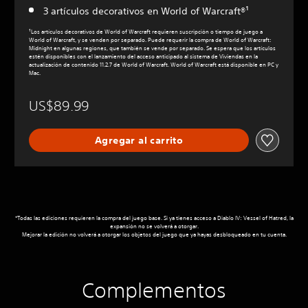
3 artículos decorativos en World of Warcraft®¹
¹Los artículos decorativos de World of Warcraft requieren suscripción o tiempo de juego a
World of Warcraft, y se venden por separado. Puede requerir la compra de World of Warcraft:
Midnight en algunas regiones, que también se vende por separado. Se espera que los artículos
estén disponibles con el lanzamiento del acceso anticipado al sistema de Viviendas en la
actualización de contenido 11.2.7 de World of Warcraft. World of Warcraft está disponible en PC y
Mac.
US$89.99
Agregar al carrito
*Todas las ediciones requieren la compra del juego base. Si ya tienes acceso a Diablo IV: Vessel of Hatred, la
expansión no se volverá a otorgar.
Mejorar la edición no volverá a otorgar los objetos del juego que ya hayas desbloqueado en tu cuenta.
Complementos