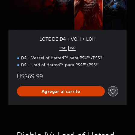
D
4
+
V
O
H
+
LOTE DE D4 + VOH + LOH
L
O
PS4
PS5
H
D4 + Vessel of Hatred™ para PS4™/PS5®
D4 + Lord of Hatred™ para PS4™/PS5®
US$69.99
Agregar al carrito