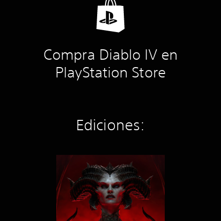
Compra Diablo IV en
PlayStation Store
Ediciones:
B
a
s
e
G
a
m