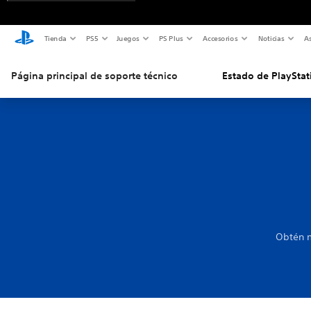
Tienda
PS5
Juegos
PS Plus
Accesorios
Noticias
As
Página principal de soporte técnico
Estado de PlayStat
Obtén m