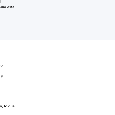
d
ilia está
rol
 y
a, lo que