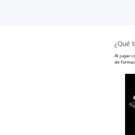
¿Qué t
Al jugar c
de formas