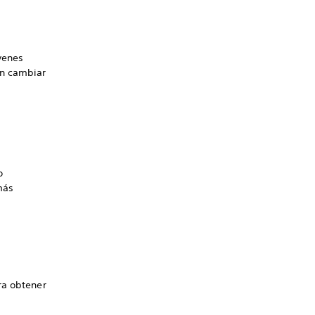
venes
án cambiar
o
más
ra obtener