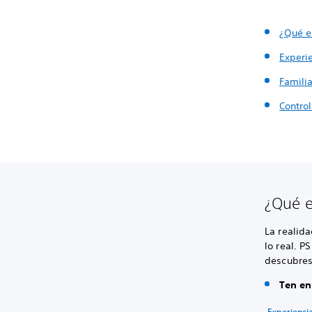
¿Qué e
Experi
Famili
Control
¿Qué e
La realida
lo real. P
descubres
Ten en
Experienci