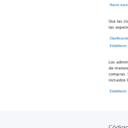
Hacer exce
Usa las cl
las experi
Clasificaci
Establecer
Los admin
de menore
compras. 
incluidos 
Establecer
Código