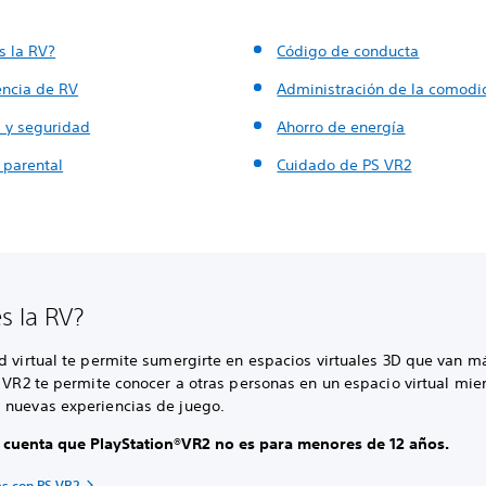
s la RV?
Código de conducta
encia de RV
Administración de la comod
a y seguridad
Ahorro de energía
 parental
Cuidado de PS VR2
s la RV?
d virtual te permite sumergirte en espacios virtuales 3D que van m
S VR2 te permite conocer a otras personas en un espacio virtual mie
 nuevas experiencias de juego.
 cuenta que PlayStation®VR2 no es para menores de 12 años.
as con PS VR2