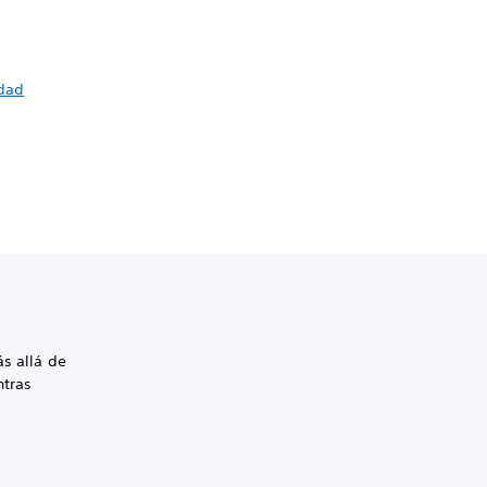
idad
ás allá de
ntras