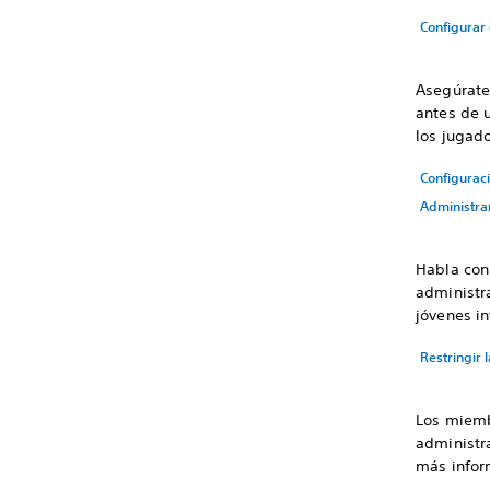
Configurar 
Asegúrate
antes de 
los jugad
Configurac
Administra
Habla con
administr
jóvenes in
Restringir 
Los miemb
administr
más inform