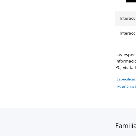
Interacc
Interac
Las espec
informació
PC, visita
Especificac
PS VR2 en 
Famili