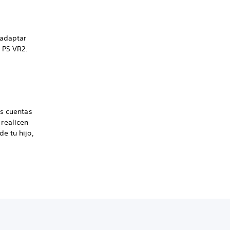
 adaptar
a PS VR2.
as cuentas
realicen
e tu hijo,