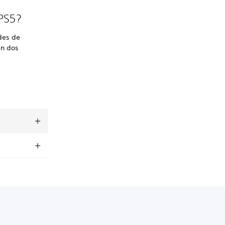
 PS5?
des de
en dos