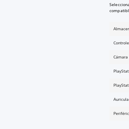
Seleccion
compatibl
Almace
Control
Cámara 
PlaySta
PlaySta
Auricul
Perifér