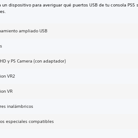
a un dispositivo para averiguar qué puertos USB de tu consola PS5 
es.
namiento ampliado USB
es
HD y PS Camera (con adaptador)
tion VR2
tion VR
ares inalámbricos
icos especiales compatibles