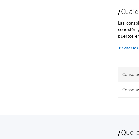
¿Cuále
Las conso
conexión y
puertos en
Revisar lo
Consola
Consola
¿Qué p