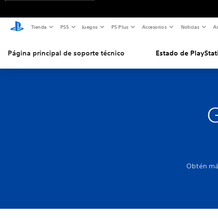
Tienda
PS5
Juegos
PS Plus
Accesorios
Noticias
As
Página principal de soporte técnico
Estado de PlayStat
G
Obtén más