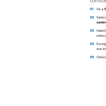
contro
Ve a
Selec
contr
Habil
selec
Escog
ese b
Selec