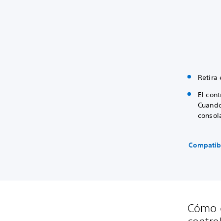
Retira
El con
Cuando 
consol
Compatib
Cómo c