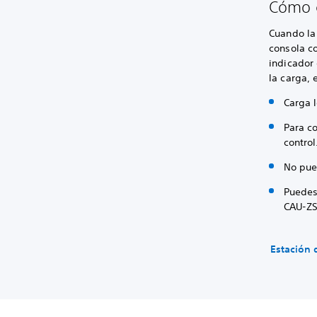
Cómo c
Cuando la
consola co
indicador
la carga, 
Carga 
Para co
control
No pue
Puedes 
CAU-ZS
Estación 