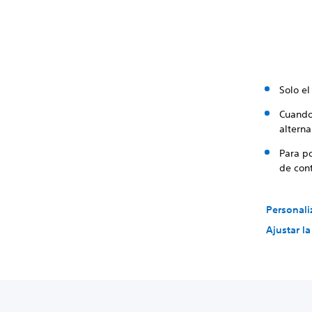
Solo e
Cuando
alterna
Para p
de cont
Personali
Ajustar l