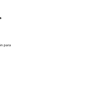
s
ón para