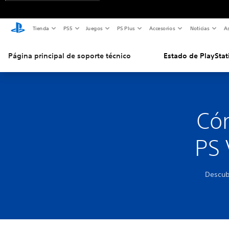
Tienda
PS5
Juegos
PS Plus
Accesorios
Noticias
As
Página principal de soporte técnico
Estado de PlayStat
Cóm
PS 
Descub