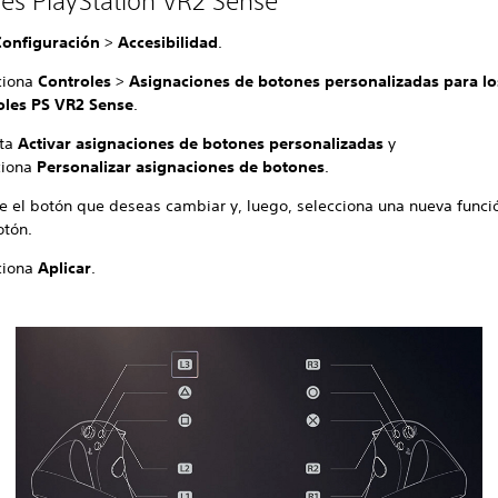
les PlayStation VR2 Sense
Configuración
>
Accesibilidad
.
ciona
Controles
>
Asignaciones de botones personalizadas para lo
oles PS VR2 Sense
.
ita
Activar asignaciones de botones personalizadas
y
ciona
Personalizar asignaciones de botones
.
e el botón que deseas cambiar y, luego, selecciona una nueva funci
otón.
ciona
Aplicar
.