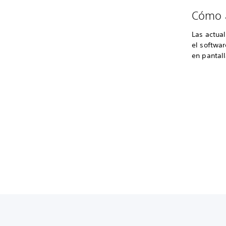
Cómo a
Las actua
el softwa
en pantall