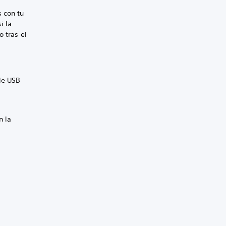
 con tu
i la
o tras el
le USB
n la