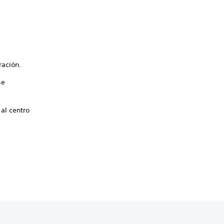
ración.
se
al centro