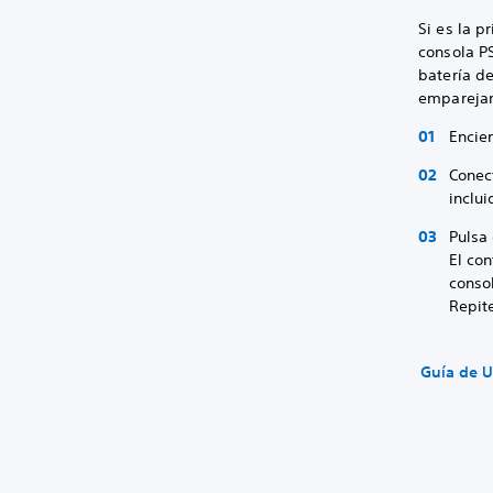
Si es la 
consola PS
batería de
empareja
Encie
Conec
inclu
Pulsa 
El con
conso
Repite
Guía de U