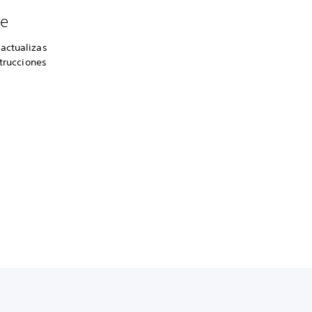
se
actualizas
strucciones