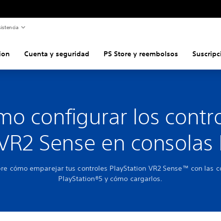
istencia
ion
Cuenta y seguridad
PS Store y reembolsos
Suscripc
o configurar los contr
VR2 Sense en consolas
re cómo emparejar tus controles PlayStation VR2 Sense™ con las c
PlayStation®5 y cómo cargarlos.