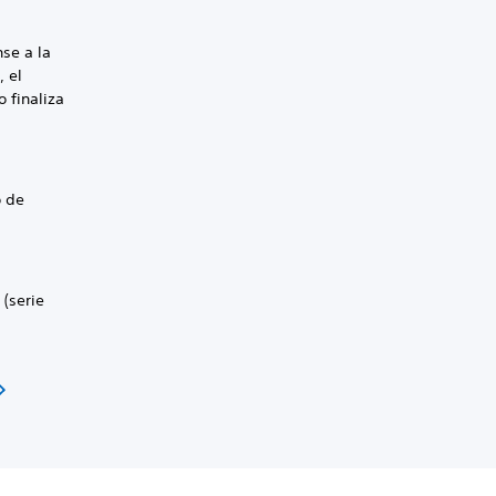
se a la
, el
 finaliza
o de
 (serie