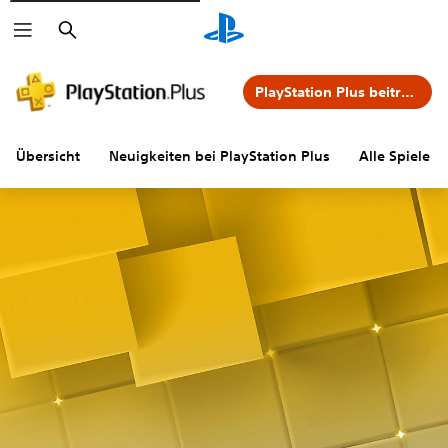
Suchen
PlayStation Plus beitreten
Übersicht
Neuigkeiten bei PlayStation Plus
Alle Spiele v