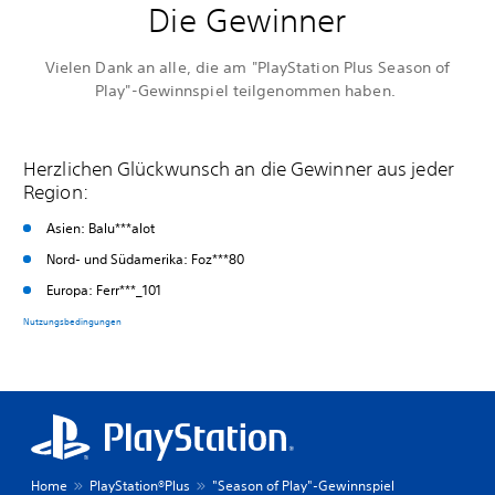
Die Gewinner
Vielen Dank an alle, die am "PlayStation Plus Season of
Play"-Gewinnspiel teilgenommen haben.
Herzlichen Glückwunsch an die Gewinner aus jeder
Region:
Asien: Balu***alot
Nord- und Südamerika: Foz***80
Europa: Ferr***_101
Nutzungsbedingungen
Home
PlayStation®Plus
"Season of Play"-Gewinnspiel