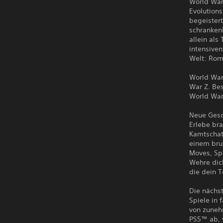
World War
Evolutions
begeister
schrankenl
allein al
intensive
Welt: Rom
World War 
War Z. Bes
World War
Neue Gesch
Erlebe br
Kamtschat
einem bru
Moves, Sp
Wehre dic
die dein 
Die nächs
Spiele in
von zuneh
PS5™ ab, 