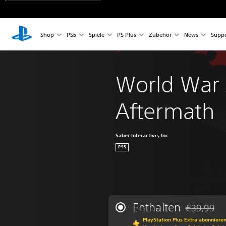
Shop
PS5
Spiele
PS Plus
Zubehör
News
Suppo
World War 
Aftermath
Saber Interactive, Inc
PS5
Enthalten
€39,99
Preisnachla
PlayStation Plus Extra abonniere