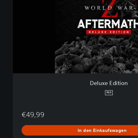
e
E
d
i
t
i
o
n
Deluxe Edition
PS5
€49,99
In den Einkaufswagen