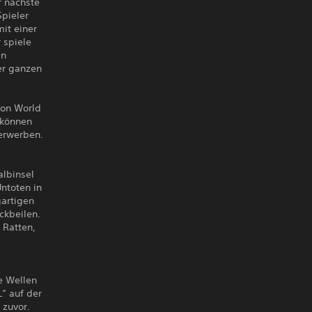
r nächste
Spieler
it einer
 spiele
in
er ganzen
von World
 können
erwerben.
albinsel
ntoten in
artigen
ckbeilen.
 Ratten,
e Wellen
“ auf der
 zuvor.