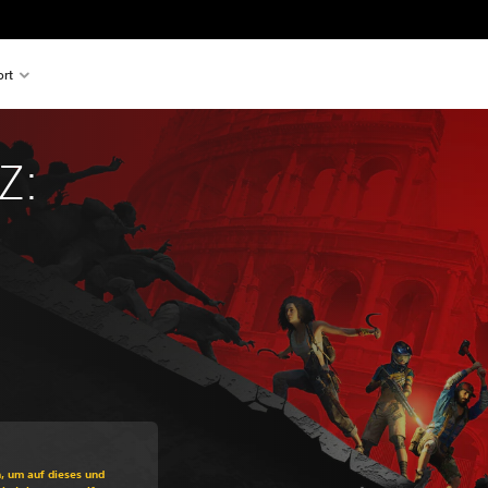
rt
Z: 
ss gegenüber dem Originalpreis von €39,99
n, um auf dieses und