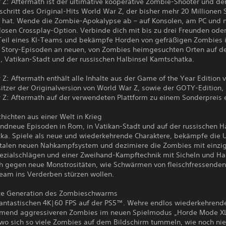
 Z: Aftermath ist der ultimative kooperative Zombie-Shooter und de
schritt des Original-Hits World War Z, der bisher mehr 20 Millionen 
t hat. Wende die Zombie-Apokalypse ab – auf Konsolen, am PC und m
osen Crossplay-Option. Verbinde dich mit bis zu drei Freunden oder
s Teil eines KI-Teams und bekämpfe Horden von gefräßigen Zombies 
n Story-Episoden an neuen, von Zombies heimgesuchten Orten auf d
, Vatikan-Stadt und der russischen Halbinsel Kamtschatka.
Z: Aftermath enthält alle Inhalte aus der Game of the Year Edition 
itzer der Originalversion von World War Z, sowie der GOTY-Edition,
 Z: Aftermath auf der verwendeten Plattform zu einem Sonderpreis 
ichten aus einer Welt in Krieg
andneue Episoden in Rom, in Vatikan-Stadt und auf der russischen H
ka. Spiele als neue und wiederkehrende Charaktere, bekämpfe die U
talen neuen Nahkampfsystem und dezimiere die Zombies mit einzig
ezialschlägen und einer Zweihand-Kampftechnik mit Sicheln und Ha
h gegen neue Monstrositäten, wie Schwärmen von fleischfressenden
Team ins Verderben stürzen wollen.
te Generation des Zombieschwarms
 fantastischen 4K|60 FPS auf der PS5™. Wehre endlos wiederkehrend
mend aggressiveren Zombies im neuen Spielmodus „Horde Mode XL
wo sich so viele Zombies auf dem Bildschirm tummeln, wie noch nie