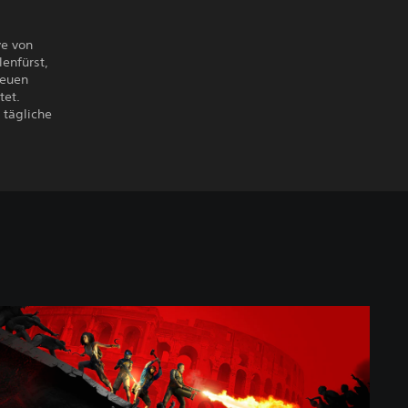
ve von
lenfürst,
neuen
tet.
 tägliche