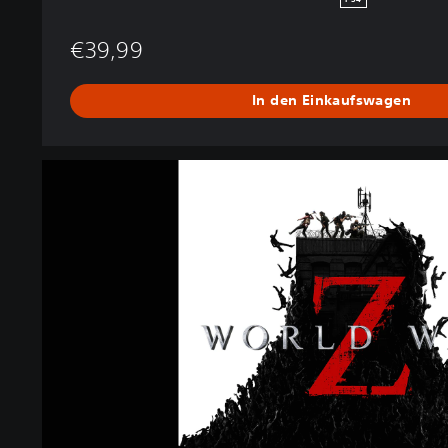
€39,99
In den Einkaufswagen
W
o
r
l
d
W
a
r
Z