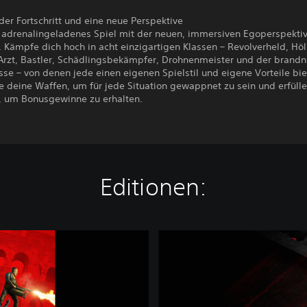
er Fortschritt und eine neue Perspektive
n adrenalingeladenes Spiel mit der neuen, immersiven Egoperspekti
 Kämpfe dich hoch in acht einzigartigen Klassen – Revolverheld, Höl
, Arzt, Bastler, Schädlingsbekämpfer, Drohnenmeister und der brand
se – von denen jede einen eigenen Spielstil und eigene Vorteile bie
e deine Waffen, um für jede Situation gewappnet zu sein und erfülle
, um Bonusgewinne zu erhalten.
Editionen:
W
o
r
l
d