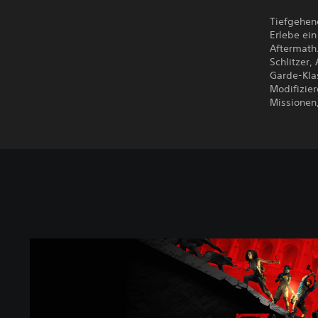
Tiefgehend
Erlebe ei
Aftermath.
Schlitzer
Garde-Klas
Modifizier
Missionen
D
e
l
u
x