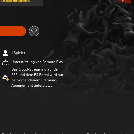
ekatalog zuzugreifen
1 Spieler
Unterstützung von Remote Play
Das Cloud-Streaming auf der
PS5 und dem PS Portal wird nur
bei vorhandenem Premium-
Abonnement unterstützt