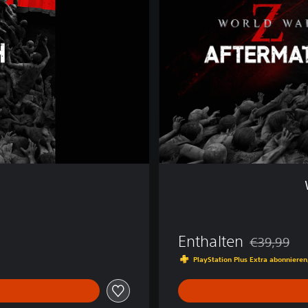
W
a
r
Z
:
A
f
t
e
r
m
a
t
h
Enthalten
€39,99
Preisnachlas
PlayStation Plus Extra abonnieren