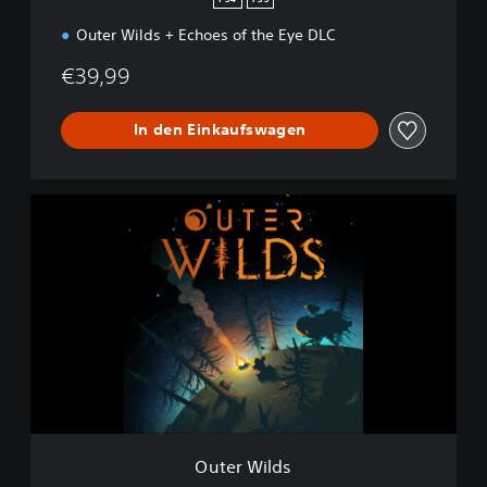
i
Outer Wilds + Echoes of the Eye DLC
t
i
€39,99
o
n
In den Einkaufswagen
O
u
t
e
r
W
i
l
d
s
Outer Wilds