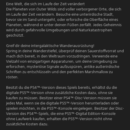
Eine Welt, die sich im Laufe der Zeit verändert
Die Planeten von Outer Wilds sind voller verborgener Orte, die sich
im Laufe der Zeit verändern. Besuche eine unterirdische Stadt,
bevor sie im Sand untergeht, oder erforsche die Oberfläche eines
Planeten, während er unter deinen Füßen zerfällt. Jedes Geheimnis
wird durch gefahrvolle Umgebungen und Naturkatastrophen
geschützt.
Greif dir deine intergalaktische Wanderausrüstung!
Spring in deine Wanderstiefel, überprüf deinen Sauerstoffvorrat und
mach dich bereit, in den Weltraum vorzudringen. Verwende eine
Vielzahl von einzigartigen Apparaturen, um deine Umgebung zu
erforschen, mysteriöse Signale aufzuspüren, antike außerirdische
Schriften zu entschlüsseln und den perfekten Marshmallow zu
rösten.
Besitzt du die PS4™-Version dieses Spiels bereits, erhältst du die
digitale PS5™-Version ohne zusätzliche Kosten dazu, ohne sie
kaufen zu müssen. Besitzer einer PS4™-Disc-Version müssen sie
jedes Mal, wenn sie die digitale PS5™-Version herunterladen oder
spielen möchten, in die PS5™-Konsole eingelegen. Besitzer der Disc-
Version des PS4™-Spiels, die eine PS5™-Digital Edition-Konsole
ohne Laufwerk kaufen, erhalten die PS5™-Version nicht ohne
zusätzliche Kosten dazu.