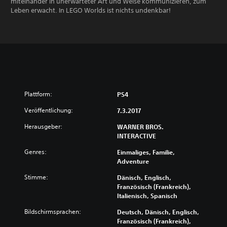
miteinander in unerwarteter Art und Weise kommunizieren, zum
Leben erwacht. In LEGO Worlds ist nichts undenkbar!
Plattform:
PS4
Veröffentlichung:
7.3.2017
Herausgeber:
WARNER BROS.
INTERACTIVE
Genres:
Einmaliges, Familie,
Adventure
Stimme:
Dänisch, Englisch,
Französisch (Frankreich),
Italienisch, Spanisch
Bildschirmsprachen:
Deutsch, Dänisch, Englisch,
Französisch (Frankreich),