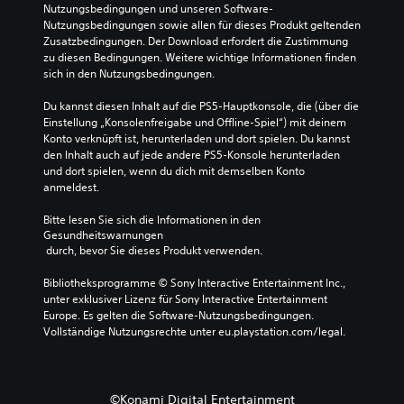
n
Nutzungsbedingungen und unseren Software-
g
Nutzungsbedingungen sowie allen für dieses Produkt geltenden 
Zusatzbedingungen. Der Download erfordert die Zustimmung 
(
zu diesen Bedingungen. Weitere wichtige Informationen finden 
e
sich in den Nutzungsbedingungen.
i
n
Du kannst diesen Inhalt auf die PS5-Hauptkonsole, die (über die 
f
Einstellung „Konsolenfreigabe und Offline-Spiel“) mit deinem 
a
Konto verknüpft ist, herunterladen und dort spielen. Du kannst 
c
den Inhalt auch auf jede andere PS5-Konsole herunterladen 
h
und dort spielen, wenn du dich mit demselben Konto 
)
anmeldest.
D
Bitte lesen Sie sich die Informationen in den 
u
Gesundheitswarnungen
k
 durch, bevor Sie dieses Produkt verwenden.
a
n
Bibliotheksprogramme © Sony Interactive Entertainment Inc., 
n
unter exklusiver Lizenz für Sony Interactive Entertainment 
s
Europe. Es gelten die Software-Nutzungsbedingungen. 
t
Vollständige Nutzungsrechte unter eu.playstation.com/legal.
f
ü
r
d
©Konami Digital Entertainment