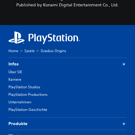
i
Published by Konami Digital Entertainment Co., Ltd.
e
S
t
e
u
e
r
e
l
Home
Spiele
Gradius Origins
e
m
Infos
e
n
Über SIE
t
Karriere
e
a
PlayStation Studios
l
PlayStation Productions
t
Unternehmen
e
r
PlayStation-Geschichte
n
a
Produkte
t
i