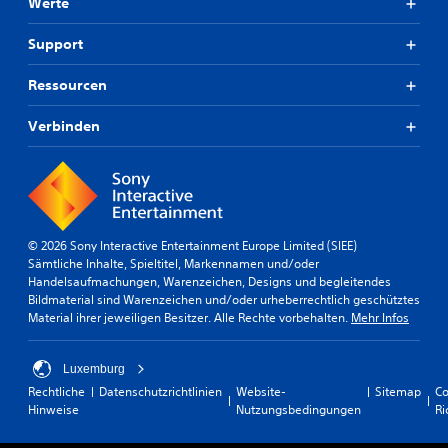
v
Werte
e
P
Support
r
e
Ressourcen
s
e
Verbinden
t
s
a
u
s
w
ä
© 2026 Sony Interactive Entertainment Europe Limited (SIEE)
h
Sämtliche Inhalte, Spieltitel, Markennamen und/oder
l
Handelsaufmachungen, Warenzeichen, Designs und begleitendes
e
Bildmaterial sind Warenzeichen und/oder urheberrechtlich geschütztes
n
Material ihrer jeweiligen Besitzer. Alle Rechte vorbehalten.
Mehr Infos
o
d
e
Luxemburg
r
Rechtliche
Datenschutzrichtlinien
Website-
Sitemap
Co
d
Hinweise
Nutzungsbedingungen
Ri
i
e