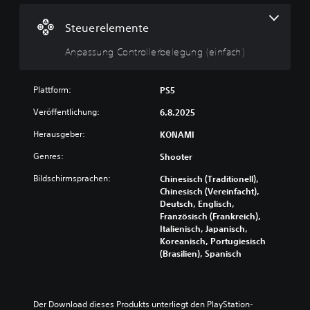
a
s
Steuerelemente
s
Anpassung Controllerbelegung (einfach)
u
n
g
Plattform:
PS5
C
o
Veröffentlichung:
6.8.2025
n
Herausgeber:
KONAMI
t
r
Genres:
Shooter
o
l
Bildschirmsprachen:
Chinesisch (Traditionell),
l
Chinesisch (Vereinfacht),
Deutsch, Englisch,
e
Französisch (Frankreich),
r
Italienisch, Japanisch,
b
Koreanisch, Portugiesisch
e
(Brasilien), Spanisch
l
e
g
u
Der Download dieses Produkts unterliegt den PlayStation-