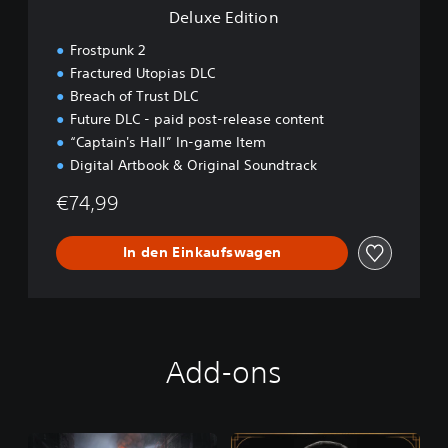
n
Deluxe Edition
Frostpunk 2
Fractured Utopias DLC
Breach of Trust DLC
Future DLC - paid post-release content
“Captain's Hall” In-game Item
Digital Artbook & Original Soundtrack
€74,99
In den Einkaufswagen
Add-ons