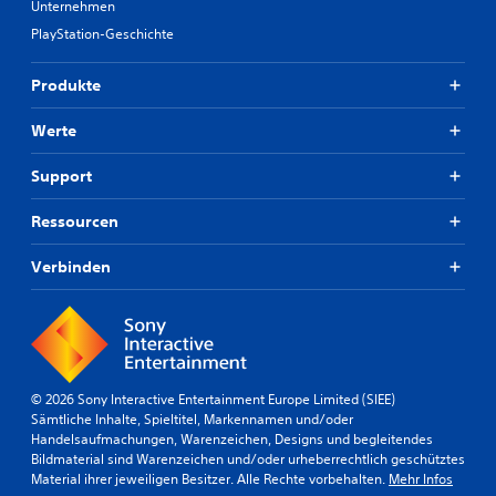
Unternehmen
e
k
i
n
PlayStation-Geschichte
s
h
.
.
e
v
Produkte
o
3
A
n
D
n
Werte
A
-
p
s
A
a
Support
s
u
s
i
d
s
s
Ressourcen
i
t
b
o
e
a
Verbinden
n
D
r
z
u
e
f
k
S
u
a
t
n
n
i
k
n
c
t
© 2026 Sony Interactive Entertainment Europe Limited (SIEE)
s
i
k
Sämtliche Inhalte, Spieltitel, Markennamen und/oder
t
o
Handelsaufmachungen, Warenzeichen, Designs und begleitendes
u
d
n
Bildmaterial sind Warenzeichen und/oder urheberrechtlich geschütztes
m
i
e
Material ihrer jeweiligen Besitzer. Alle Rechte vorbehalten.
Mehr Infos
e
k