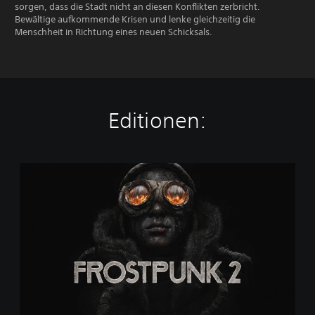
sorgen, dass die Stadt nicht an diesen Konflikten zerbricht.
Bewältige aufkommende Krisen und lenke gleichzeitig die
Menschheit in Richtung eines neuen Schicksals.
Editionen:
S
t
a
n
d
a
r
d
E
d
i