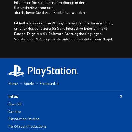
u
Bitte lesen Sie sich die Informationen in den 
d
i
z
Gesundheitswarnungen
i
t
i
 durch, bevor Sie dieses Produkt verwenden.
e
s
e
E
g
r
Bibliotheksprogramme © Sony Interactive Entertainment Inc., 
m
r
e
unter exklusiver Lizenz für Sony Interactive Entertainment 
p
a
n
Europe. Es gelten die Software-Nutzungsbedingungen. 
f
d
o
Vollständige Nutzungsrechte unter eu.playstation.com/legal.
i
a
d
n
n
e
d
p
r
l
a
s
i
s
i
c
s
e
h
e
s
k
n
t
e
Home
Spiele
Frostpunk 2
o
u
i
d
m
t
e
Infos
m
d
r
s
Über SIE
e
e
c
r
i
Karriere
h
S
n
a
PlayStation Studios
t
e
l
i
R
PlayStation Productions
t
c
e