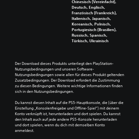
h
r
n
Chinesisch (Vereinfacht),
)
t
e
Deutsch, Englisch,
i
)
Französisch (Frankreich),
E
n
Italienisch, Japanisch,
s
D
z
Koreanisch, Polnisch,
g
u
e
Portugiesisch (Brasilien),
i
k
l
Russisch, Spanisch,
b
a
n
Türkisch, Ukrainisch
t
n
e
e
n
r
i
s
A
n
t
u
Der Download dieses Produkts unterliegt den PlayStation-
i
d
d
Nutzungsbedingungen und unseren Software-
g
e
i
Nutzungsbedingungen sowie allen für dieses Produkt geltenden 
e
n
o
Zusatzbedingungen. Der Download erfordert die Zustimmung 
O
S
s
zu diesen Bedingungen. Weitere wichtige Informationen finden 
p
c
i
sich in den Nutzungsbedingungen.
t
h
g
i
w
n
Du kannst diesen Inhalt auf die PS5-Hauptkonsole, die (über die 
o
i
a
Einstellung „Konsolenfreigabe und Offline-Spiel“) mit deinem 
n
e
l
Konto verknüpft ist, herunterladen und dort spielen. Du kannst 
e
r
e
den Inhalt auch auf jede andere PS5-Konsole herunterladen 
n
i
r
und dort spielen, wenn du dich mit demselben Konto 
f
g
e
anmeldest.
ü
k
d
r
e