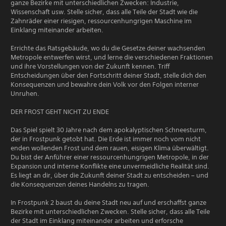
ganze Bezirke mit unterschiedlichen Zwecken: Industrie,
Wissenschaft usw. Stelle sicher, dass alle Teile der Stadt wie die
Zahnräder einer riesigen, ressourcenhungrigen Maschine im
Einklang miteinander arbeiten.
Errichte das Ratsgebäude, wo du die Gesetze deiner wachsenden
Metropole entwerfen wirst, und lerne die verschiedenen Fraktionen
und ihre Vorstellungen von der Zukunft kennen. Triff
Entscheidungen über den Fortschritt deiner Stadt, stelle dich den
Konsequenzen und bewahre dein Volk vor den Folgen interner
Unruhen.
DER FROST GEHT NICHT ZU ENDE
Das Spiel spielt 30 Jahre nach dem apokalyptischen Schneesturm,
der in Frostpunk getobt hat. Die Erde ist immer noch vom nicht
enden wollenden Frost und dem rauen, eisigen Klima überwältigt.
Du bist der Anführer einer ressourcenhungrigen Metropole, in der
Expansion und interne Konflikte eine unvermeidliche Realität sind.
Es liegt an dir, über die Zukunft deiner Stadt zu entscheiden – und
die Konsequenzen deines Handelns zu tragen.
In Frostpunk 2 baust du deine Stadt neu auf und erschaffst ganze
Bezirke mit unterschiedlichen Zwecken. Stelle sicher, dass alle Teile
der Stadt im Einklang miteinander arbeiten und erforsche