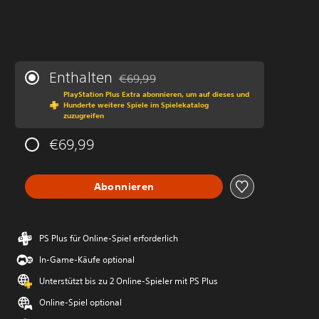
Enthalten
€69,99
Preisnachlass gegenüber dem Originalprei
PlayStation Plus Extra abonnieren, um auf dieses und
Hunderte weitere Spiele im Spielekatalog
zuzugreifen
€69,99
Abonnieren
PS Plus für Online-Spiel erforderlich
In-Game-Käufe optional
Unterstützt bis zu 2 Online-Spieler mit PS Plus
Online-Spiel optional