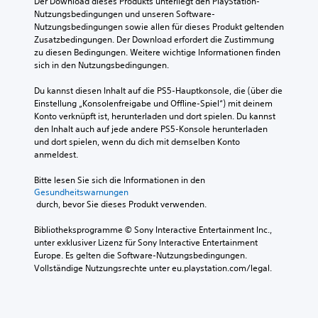
Der Download dieses Produkts unterliegt den PlayStation-
Nutzungsbedingungen und unseren Software-
Nutzungsbedingungen sowie allen für dieses Produkt geltenden 
Zusatzbedingungen. Der Download erfordert die Zustimmung 
zu diesen Bedingungen. Weitere wichtige Informationen finden 
sich in den Nutzungsbedingungen.
Du kannst diesen Inhalt auf die PS5-Hauptkonsole, die (über die 
Einstellung „Konsolenfreigabe und Offline-Spiel“) mit deinem 
Konto verknüpft ist, herunterladen und dort spielen. Du kannst 
den Inhalt auch auf jede andere PS5-Konsole herunterladen 
und dort spielen, wenn du dich mit demselben Konto 
anmeldest.
Bitte lesen Sie sich die Informationen in den 
Gesundheitswarnungen
 durch, bevor Sie dieses Produkt verwenden.
Bibliotheksprogramme © Sony Interactive Entertainment Inc., 
unter exklusiver Lizenz für Sony Interactive Entertainment 
Europe. Es gelten die Software-Nutzungsbedingungen. 
Vollständige Nutzungsrechte unter eu.playstation.com/legal.