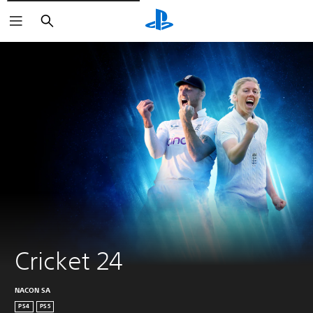
Suchen
Cricket 24
NACON SA
PS4
PS5