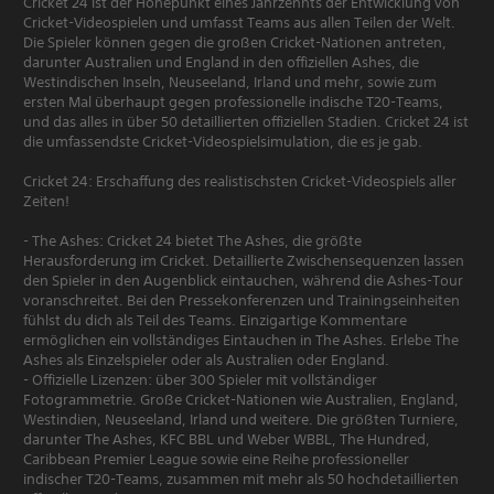
Cricket 24 ist der Höhepunkt eines Jahrzehnts der Entwicklung von
Cricket-Videospielen und umfasst Teams aus allen Teilen der Welt.
Die Spieler können gegen die großen Cricket-Nationen antreten,
darunter Australien und England in den offiziellen Ashes, die
Westindischen Inseln, Neuseeland, Irland und mehr, sowie zum
ersten Mal überhaupt gegen professionelle indische T20-Teams,
und das alles in über 50 detaillierten offiziellen Stadien. Cricket 24 ist
die umfassendste Cricket-Videospielsimulation, die es je gab.
Cricket 24: Erschaffung des realistischsten Cricket-Videospiels aller
Zeiten!
- The Ashes: Cricket 24 bietet The Ashes, die größte
Herausforderung im Cricket. Detaillierte Zwischensequenzen lassen
den Spieler in den Augenblick eintauchen, während die Ashes-Tour
voranschreitet. Bei den Pressekonferenzen und Trainingseinheiten
fühlst du dich als Teil des Teams. Einzigartige Kommentare
ermöglichen ein vollständiges Eintauchen in The Ashes. Erlebe The
Ashes als Einzelspieler oder als Australien oder England.
- Offizielle Lizenzen: über 300 Spieler mit vollständiger
Fotogrammetrie. Große Cricket-Nationen wie Australien, England,
Westindien, Neuseeland, Irland und weitere. Die größten Turniere,
darunter The Ashes, KFC BBL und Weber WBBL, The Hundred,
Caribbean Premier League sowie eine Reihe professioneller
indischer T20-Teams, zusammen mit mehr als 50 hochdetaillierten