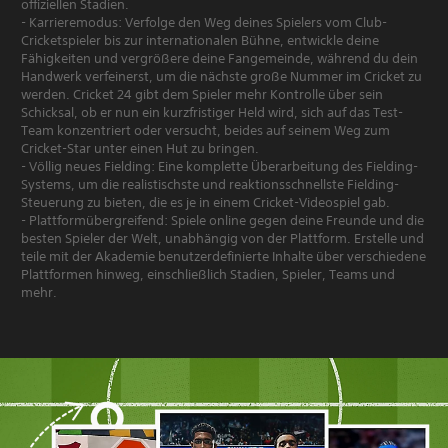
offiziellen Stadien.
- Karrieremodus: Verfolge den Weg deines Spielers vom Club-
Cricketspieler bis zur internationalen Bühne, entwickle deine
Fähigkeiten und vergrößere deine Fangemeinde, während du dein
Handwerk verfeinerst, um die nächste große Nummer im Cricket zu
werden. Cricket 24 gibt dem Spieler mehr Kontrolle über sein
Schicksal, ob er nun ein kurzfristiger Held wird, sich auf das Test-
Team konzentriert oder versucht, beides auf seinem Weg zum
Cricket-Star unter einen Hut zu bringen.
- Völlig neues Fielding: Eine komplette Überarbeitung des Fielding-
Systems, um die realistischste und reaktionsschnellste Fielding-
Steuerung zu bieten, die es je in einem Cricket-Videospiel gab.
- Plattformübergreifend: Spiele online gegen deine Freunde und die
besten Spieler der Welt, unabhängig von der Plattform. Erstelle und
teile mit der Akademie benutzerdefinierte Inhalte über verschiedene
Plattformen hinweg, einschließlich Stadien, Spieler, Teams und
mehr.