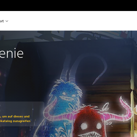
rt
enie
ss gegenüber dem Originalpreis von €29,99
n, um auf dieses und
ekatalog zuzugreifen