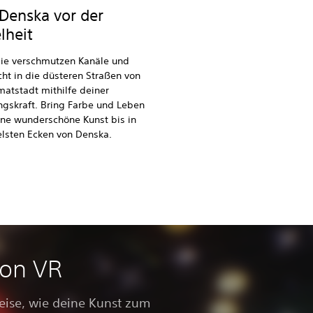
 Denska vor der
lheit
die verschmutzen Kanäle und
cht in die düsteren Straßen von
atstadt mithilfe deiner
ngskraft. Bring Farbe und Leben
ine wunderschöne Kunst bis in
elsten Ecken von Denska.
ion VR
eise, wie deine Kunst zum