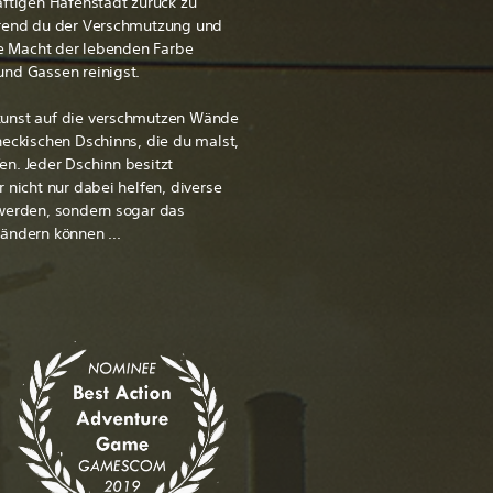
äftigen Hafenstadt zurück zu
hrend du der Verschmutzung und
die Macht der lebenden Farbe
und Gassen reinigst.
kunst auf die verschmutzen Wände
neckischen Dschinns, die du malst,
n. Jeder Dschinn besitzt
 nicht nur dabei helfen, diverse
uwerden, sondern sogar das
rändern können ...