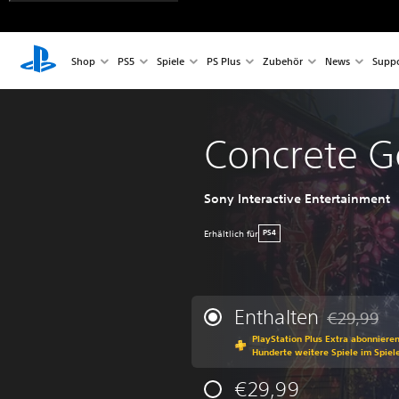
Shop
PS5
Spiele
PS Plus
Zubehör
News
Suppo
Concrete G
Sony Interactive Entertainment
Erhältlich für
PS4
Enthalten
€29,99
Preisnachla
PlayStation Plus Extra abonniere
Hunderte weitere Spiele im Spiel
€29,99