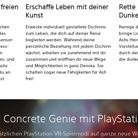
 freien
Erschaffe Leben mit deiner
Rette
Kunst
Dunke
schen
Erwecke individuell gestaltete Dschinns
Reinige 
lles
zum Leben, die dich auf deiner Reise
bringe Li
sensor-
begleiten werden. Während deine
Ashs Heim
ess-
persönliche Beziehung mit jedem Dschinn
Vorstellu
n
wächst, arbeiten sie zunehmend mit dir
durch de
en, und
zusammen und eröffnen dir neue Wege
die dunk
Ashs
und Möglichkeiten in ganz Denska. Sie
du an
schalten sogar neue Fähigkeiten für Ash
st.
frei!
e Concrete Genie mit PlayStat
sätzlichen PlayStation VR-Spielmodi auf ganze neue W