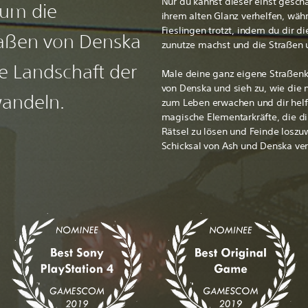
Nur du kannst dieser einst gesch
 um die
ihrem alten Glanz verhelfen, wä
Fieslingen trotzt, indem du dir 
aßen von Denska
zunutze machst und die Straßen 
he Landschaft der
Male deine ganz eigene Straßen
von Denska und sieh zu, wie die 
rwandeln.
zum Leben erwachen und dir helfe
magische Elementarkräfte, die dir
Rätsel zu lösen und Feinde losz
Schicksal von Ash und Denska ve